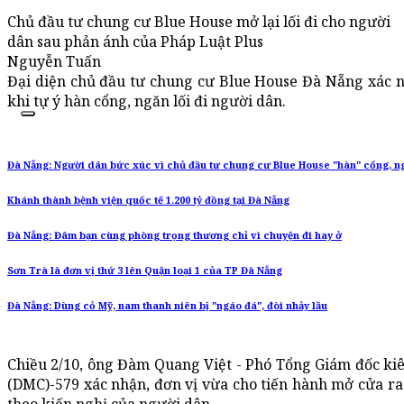
Chủ đầu tư chung cư Blue House mở lại lối đi cho người
dân sau phản ánh của Pháp Luật Plus
Nguyễn Tuấn
Đại diện chủ đầu tư chung cư Blue House Đà Nẵng xác n
khi tự ý hàn cổng, ngăn lối đi người dân.
Đà Nẵng: Người dân bức xúc vì chủ đầu tư chung cư Blue House "hàn" cổng, ng
Khánh thành bệnh viện quốc tế 1.200 tỷ đồng tại Đà Nẵng
Đà Nẵng: Đâm bạn cùng phòng trọng thương chỉ vì chuyện đi hay ở
Sơn Trà là đơn vị thứ 3 lên Quận loại 1 của TP Đà Nẵng
Đà Nẵng: Dùng cỏ Mỹ, nam thanh niên bị "ngáo đá", đòi nhảy lầu
Chiều 2/10, ông Đàm Quang Việt - Phó Tổng Giám đốc k
(DMC)-579 xác nhận, đơn vị vừa cho tiến hành mở cửa ra