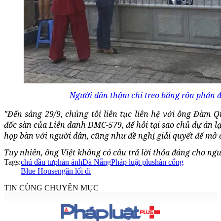
Người dân thậm chí treo băng rôn phản đố
"Đến sáng 29/9, chúng tôi liên tục liên hệ với ông Đàm 
đốc sàn của Liên danh DMC-579, để hỏi tại sao chủ dự án l
họp bàn với người dân, cũng như đề nghị giải quyết để mở c
Tuy nhiên, ông Việt không có câu trả lời thỏa đáng cho ng
Tags:
chủ đầu tư
phản ánh
Đà Nẵng
Pháp luật plus
hàn cổng
Blue House
ngăn lối đi
TIN CÙNG CHUYÊN MỤC