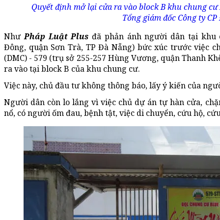
Quyết định mở lại cửa ra vào block B khu chung cư
Tổng giám đốc Công ty CP
Như
Pháp Luật Plus
đã phản ánh người dân tại khu 
Đông, quận Sơn Trà, TP Đà Nẵng) bức xúc trước việc c
(DMC) - 579 (trụ sở 255-257 Hùng Vương, quận Thanh Kh
ra vào tại block B của khu chung cư.
Việc này, chủ đầu tư không thông báo, lấy ý kiến của ngư
Người dân còn lo lắng vì việc chủ dự án tự hàn cửa, chặn
nổ, có người ốm đau, bệnh tật, việc di chuyển, cứu hộ, cứ