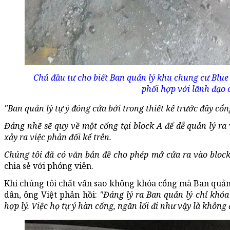
Chủ đầu tư cho biết Ban quản lý khu chung cư Blue
phối hợp với lãnh đạo c
"Ban quản lý tự ý đóng cửa bởi trong thiết kế trước đây cổng
Đáng nhẽ sẽ quy về một cổng tại block A để dễ quản lý ra
xảy ra việc phản đối kể trên.
Chúng tôi đã có văn bản đề cho phép mở cửa ra vào bloc
chia sẻ với phóng viên.
Khi chúng tôi chất vấn sao không khóa cổng mà Ban quản 
dân, ông Việt phản hồi:
"Đáng lý ra Ban quản lý chỉ khóa
hợp lý. Việc họ tự ý hàn cổng, ngăn lối đi như vậy là không