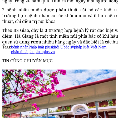
ngày trong 20 năm qua. Tính ra mỗi ngày mỗi người uống 
2 bệnh nhân muốn được phẫu thuật cắt bỏ các khối u 
trường hợp bệnh nhân có các khối u nhỏ và ít hơn nên c
thuật, chỉ điều trị nội khoa.
Theo BS Giao, đây là 3 trường hợp bệnh lý rất đặc biệt v
điểm. Hà Giang là một tỉnh miền núi phía bắc có khí hậu
quen sử dụng rượu nhiều hàng ngày và đặc biệt là các buổ
Tags:
bệnh nhân
Pháp luật plus
khối U
bác sỹ
pháp luật Việt Nam
phẫu thuật
phapluatplus.vn
TIN CÙNG CHUYÊN MỤC