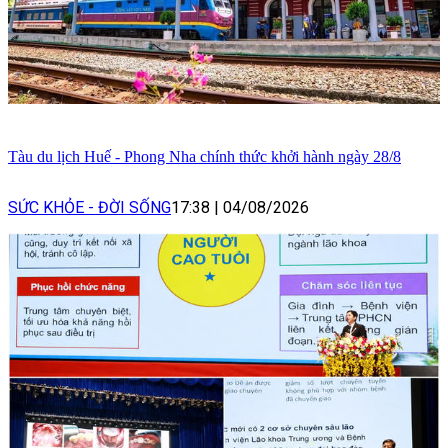
Tàu du lịch Huế - Phong Nha chính thức khởi hành ngày 28/8
SỨC KHỎE - ĐỜI SỐNG
17:38
|
04/08/2026