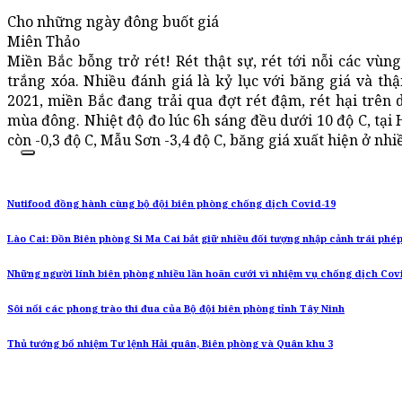
Cho những ngày đông buốt giá
Miên Thảo
Miền Bắc bỗng trở rét! Rét thật sự, rét tới nỗi các vùn
trắng xóa. Nhiều đánh giá là kỷ lục với băng giá và t
2021, miền Bắc đang trải qua đợt rét đậm, rét hại trên 
mùa đông. Nhiệt độ đo lúc 6h sáng đều dưới 10 độ C, tại 
còn -0,3 độ C, Mẫu Sơn -3,4 độ C, băng giá xuất hiện ở nhi
Nutifood đồng hành cùng bộ đội biên phòng chống dịch Covid-19
Lào Cai: Đồn Biên phòng Si Ma Cai bắt giữ nhiều đối tượng nhập cảnh trái phé
Những người lính biên phòng nhiều lần hoãn cưới vì nhiệm vụ chống dịch Cov
Sôi nổi các phong trào thi đua của Bộ đội biên phòng tỉnh Tây Ninh
Thủ tướng bổ nhiệm Tư lệnh Hải quân, Biên phòng và Quân khu 3