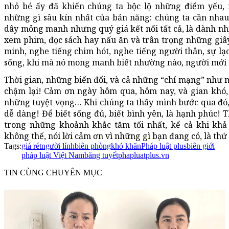
nhỏ bé ấy đã khiến chúng ta bộc lộ những điểm yếu,
những gì sâu kín nhất của bản năng: chúng ta cần nhau.
dây mỏng manh nhưng quý giá kết nối tất cả, là dành nh
xem phim, đọc sách hay nấu ăn và trân trọng những giây
minh, nghe tiếng chim hót, nghe tiếng người thân, sự lạ
sống, khi mà nó mong manh biết nhường nào, người mới đó
Thời gian, những biến đổi, và cả những “chí mạng” như mộ
chậm lại! Cảm ơn ngày hôm qua, hôm nay, và gian khó,
những tuyệt vọng… Khi chúng ta thấy mình bước qua đó,
dễ dàng! Để biết sống đủ, biết bình yên, là hạnh phúc! 
trong những khoảnh khắc tăm tối nhất, kể cả khi kh
không thể, nói lời cảm ơn vì những gì bạn đang có, là thứ
Tags:
giá rét
người lính
biên phòng
khó khăn
Pháp luật plus
biên giới
pháp luật Việt Nam
băng tuyết
phapluatplus.vn
TIN CÙNG CHUYÊN MỤC