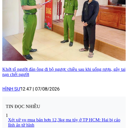
Khởi tố người đàn ông đi bộ ngược chiều sau khi uống rượu, gây tai
nạn chết người
HÌNH SỰ
12:47
|
07/08/2026
TIN ĐỌC NHIỀU
1
Xét xử vụ mua bán hơn 12,3kg ma túy ở TP HCM: Hai bị cáo
lĩnh án tử hình