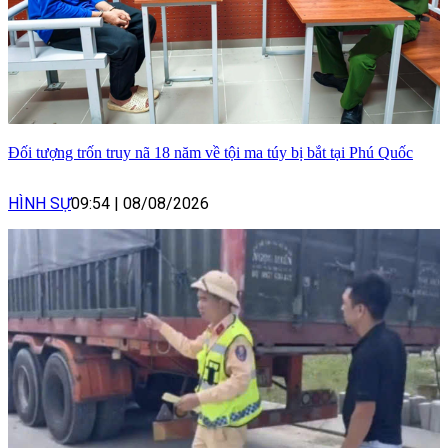
Đối tượng trốn truy nã 18 năm về tội ma túy bị bắt tại Phú Quốc
HÌNH SỰ
09:54
|
08/08/2026