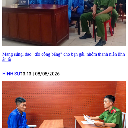
Mang súng, dao "đòi công bằng" cho bạn gái, nhóm thanh niên lĩnh
án tù
HÌNH SỰ
13:13
|
08/08/2026