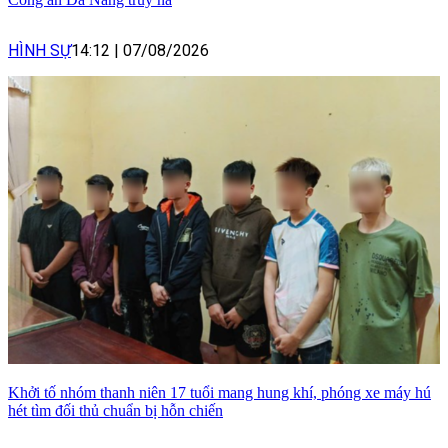
HÌNH SỰ
14:12
|
07/08/2026
Khởi tố nhóm thanh niên 17 tuổi mang hung khí, phóng xe máy hú
hét tìm đối thủ chuẩn bị hỗn chiến