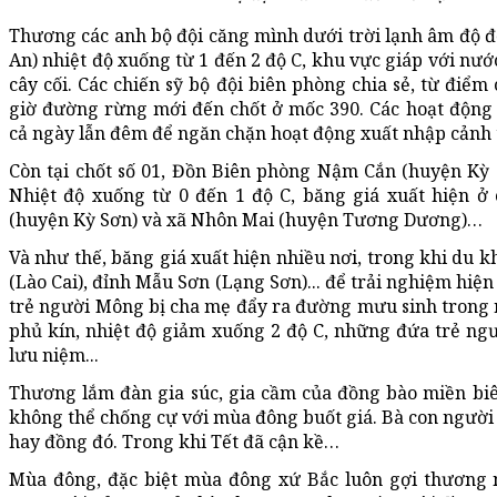
Thương các anh bộ đội căng mình dưới trời lạnh âm độ để
An) nhiệt độ xuống từ 1 đến 2 độ C, khu vực giáp với nư
cây cối. Các chiến sỹ bộ đội biên phòng chia sẻ, từ điể
giờ đường rừng mới đến chốt ở mốc 390. Các hoạt động 
cả ngày lẫn đêm để ngăn chặn hoạt động xuất nhập cảnh 
Còn tại chốt số 01, Đồn Biên phòng Nậm Cắn (huyện Kỳ 
Nhiệt độ xuống từ 0 đến 1 độ C, băng giá xuất hiện 
(huyện Kỳ Sơn) và xã Nhôn Mai (huyện Tương Dương)…
Và như thế, băng giá xuất hiện nhiều nơi, trong khi du
(Lào Cai), đỉnh Mẫu Sơn (Lạng Sơn)... để trải nghiệm hiệ
trẻ người Mông bị cha mẹ đẩy ra đường mưu sinh trong 
phủ kín, nhiệt độ giảm xuống 2 độ C, những đứa trẻ n
lưu niệm...
Thương lắm đàn gia súc, gia cầm của đồng bào miền biê
không thể chống cự với mùa đông buốt giá. Bà con ngư
hay đồng đó. Trong khi Tết đã cận kề…
Mùa đông, đặc biệt mùa đông xứ Bắc luôn gợi thương n