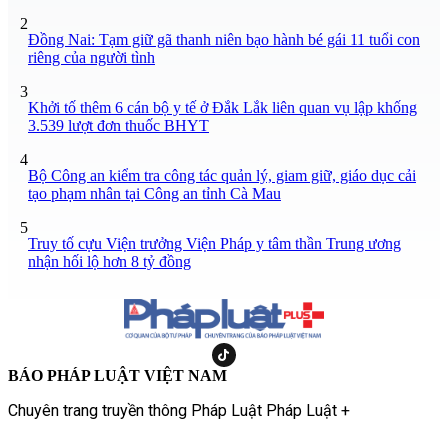
2
Đồng Nai: Tạm giữ gã thanh niên bạo hành bé gái 11 tuổi con
riêng của người tình
3
Khởi tố thêm 6 cán bộ y tế ở Đắk Lắk liên quan vụ lập khống
3.539 lượt đơn thuốc BHYT
4
Bộ Công an kiểm tra công tác quản lý, giam giữ, giáo dục cải
tạo phạm nhân tại Công an tỉnh Cà Mau
5
Truy tố cựu Viện trưởng Viện Pháp y tâm thần Trung ương
nhận hối lộ hơn 8 tỷ đồng
BÁO PHÁP LUẬT VIỆT NAM
Chuyên trang truyền thông Pháp Luật Pháp Luật +