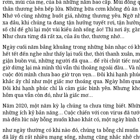
rơm, mùi của mẹ, của bà những năm bao cấp. Mùi đồng 
thân thương bên bếp lửa. Những bữa cơm không đủ ăn t
Nhớ vô cùng những buốt giá, những thương yêu. Ngỡ nh
xa đâu, khi chúng ta đang tận hưởng tuyết rơi, tận hưởng
số chỉ để ghi lại một vài kiểu ảnh sống ảo! Thì nơi ấy, g
Như chưa từng đã rất xa, của ấu thơ, thương nhớ…
Ngày cuối năm bâng khuâng trong những bản nhạc có khi
hết tết đến nghe như thấy lại tuổi thơ, thời thanh xuân, 
giận buồn vui, những người đã qua… để rồi chút tiếc nuố
giờ dừng lại mà mình thì vẫn thi thoảng ngoái đầu… Và n
cuộc đời mình chưa bao giờ trọn vẹn… Đôi khi hạnh phú
khắc ấy chỉ như một giấc mơ thoáng qua. Ngày hôm qua 
Đôi khi hạnh phúc chỉ là cảm giác bình yên. Nhưng kh
hôm qua vẫn còn đó, như là giấc mơ…
Năm 2020, một năm kỳ lạ chúng ta chưa từng biết. Nhữ
những ích kỷ bản năng… Cuộc chiến với con virus đã tước
mà đến lúc này bỗng muốn khao khát có, một ngày bình th
như ngày thường có khi nào đó, chúng ta bỗng chỉ muốn mộ
đã lấy đi rất nhiều mạng sống, nhưng cũng nhắc nhở chú