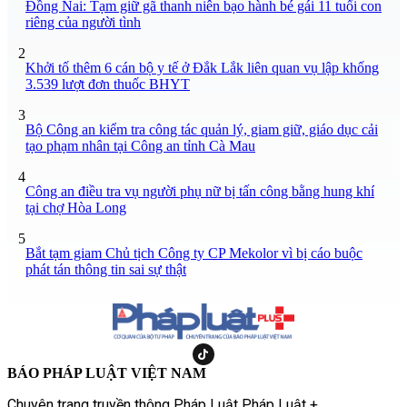
Đồng Nai: Tạm giữ gã thanh niên bạo hành bé gái 11 tuổi con
riêng của người tình
2
Khởi tố thêm 6 cán bộ y tế ở Đắk Lắk liên quan vụ lập khống
3.539 lượt đơn thuốc BHYT
3
Bộ Công an kiểm tra công tác quản lý, giam giữ, giáo dục cải
tạo phạm nhân tại Công an tỉnh Cà Mau
4
Công an điều tra vụ người phụ nữ bị tấn công bằng hung khí
tại chợ Hòa Long
5
Bắt tạm giam Chủ tịch Công ty CP Mekolor vì bị cáo buộc
phát tán thông tin sai sự thật
BÁO PHÁP LUẬT VIỆT NAM
Chuyên trang truyền thông Pháp Luật Pháp Luật +