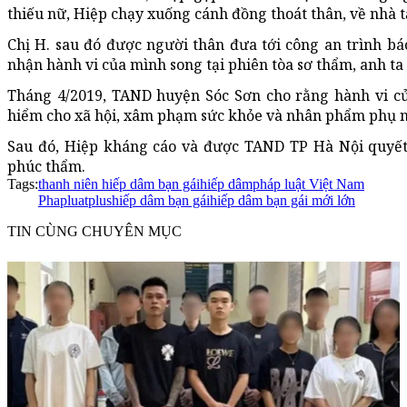
thiếu nữ, Hiệp chạy xuống cánh đồng thoát thân, về nhà t
Chị H. sau đó được người thân đưa tới công an trình báo
nhận hành vi của mình song tại phiên tòa sơ thẩm, anh ta 
Tháng 4/2019, TAND huyện Sóc Sơn cho rằng hành vi củ
hiểm cho xã hội, xâm phạm sức khỏe và nhân phẩm phụ n
Sau đó, Hiệp kháng cáo và được TAND TP Hà Nội quyết
phúc thẩm.
Tags:
thanh niên hiếp dâm bạn gái
hiếp dâm
pháp luật Việt Nam
Phapluatplus
hiếp dâm bạn gái
hiếp dâm bạn gái mới lớn
TIN CÙNG CHUYÊN MỤC