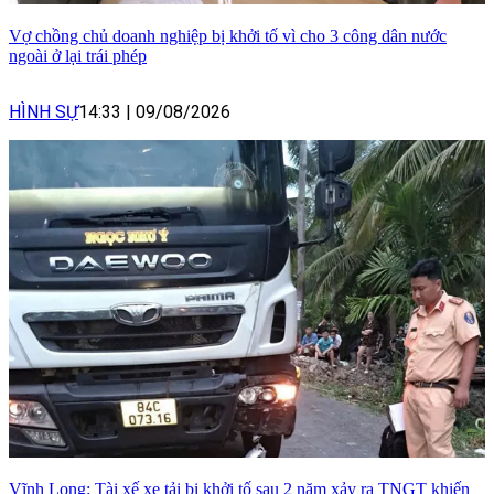
Vợ chồng chủ doanh nghiệp bị khởi tố vì cho 3 công dân nước
ngoài ở lại trái phép
HÌNH SỰ
14:33
|
09/08/2026
Vĩnh Long: Tài xế xe tải bị khởi tố sau 2 năm xảy ra TNGT khiến