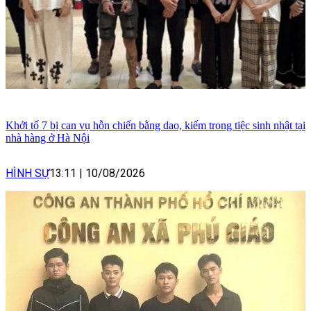
Khởi tố 7 bị can vụ hỗn chiến bằng dao, kiếm trong tiệc sinh nhật tại
nhà hàng ở Hà Nội
HÌNH SỰ
13:11
|
10/08/2026