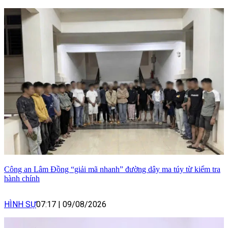
Công an Lâm Đồng “giải mã nhanh” đường dây ma túy từ kiểm tra
hành chính
HÌNH SỰ
07:17
|
09/08/2026