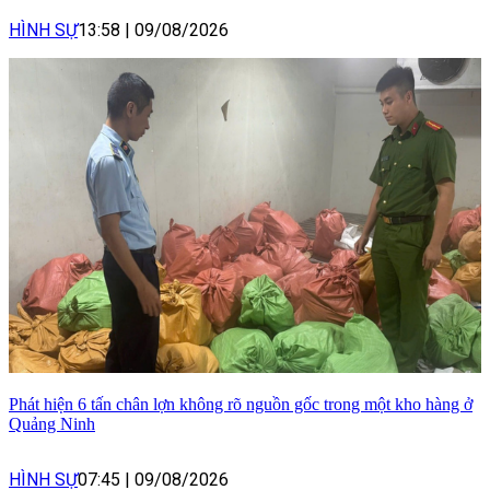
HÌNH SỰ
13:58
|
09/08/2026
Phát hiện 6 tấn chân lợn không rõ nguồn gốc trong một kho hàng ở
Quảng Ninh
HÌNH SỰ
07:45
|
09/08/2026