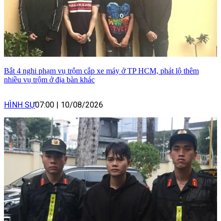
Bắt 4 nghi phạm vụ trộm cắp xe máy ở TP HCM, phát lộ thêm
nhiều vụ trộm ở địa bàn khác
HÌNH SỰ
07:00
|
10/08/2026