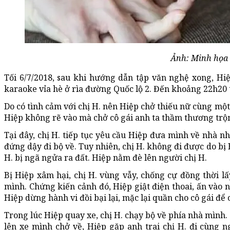
Ảnh: Minh họa
Tối 6/7/2018, sau khi hướng dẫn tập văn nghệ xong, Hi
karaoke vỉa hè ở rìa đường Quốc lộ 2. Đến khoảng 22h20 t
Do có tình cảm với chị H. nên Hiệp chở thiếu nữ cùng một 
Hiệp không rẽ vào mà chở cô gái anh ta thầm thương trộ
Tại đây, chị H. tiếp tục yêu cầu Hiệp đưa mình về nhà n
đứng dậy đi bộ về. Tuy nhiên, chị H. không đi được do bị 
H. bị ngã ngửa ra đất. Hiệp nằm đè lên người chị H.
Bị Hiệp xâm hại, chị H. vùng vẫy, chống cự đồng thời lấy
mình. Chứng kiến cảnh đó, Hiệp giật điện thoai, ấn vào n
Hiệp dừng hành vi đồi bại lại, mặc lại quần cho cô gái để 
Trong lúc Hiệp quay xe, chị H. chạy bộ về phía nhà mình. 
lên xe mình chở về, Hiệp gặp anh trai chị H. đi cùng n