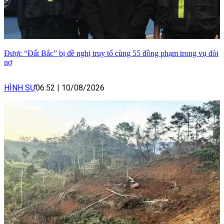
Được “Đất Bắc” bị đề nghị truy tố cùng 55 đồng phạm trong vụ đòi
nợ
HÌNH SỰ
06:52
|
10/08/2026