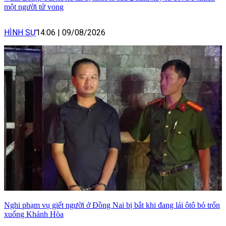
một người tử vong
HÌNH SỰ
14:06
|
09/08/2026
Nghi phạm vụ giết người ở Đồng Nai bị bắt khi đang lái ôtô bỏ trốn
xuống Khánh Hòa