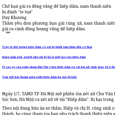
Chở bạn gái ra đồng vắng để hiếp dâm, nam thanh niên
bị đánh "te tua"
Duy Khương
Thầm yêu đơn phương bạn gái cùng xã, nam thanh niên 
gái ra cánh đồng hoang vắng để hiếp dâm.
Truy tố đối tượng hiếp dâm cô gái bị bệnh tâm thần đến có thai
Đang nằm ngủ, người phụ nữ bị kẻ lạ mặt lao vào hiếp dâm
Vì sao vợ của nghi phạm Bùi Văn Công hiếp dâm và sát hại nữ sinh giao gà ở Đi
Tạm giữ hai thanh niên nghi hiếp dâm bà già 64 tuổi
Ngày 1/7, TAND TP Hà Nội mở phiên tòa xét xử Chu Văn 
Sóc Sơn, Hà Nội) ra xét xử về tội “Hiếp dâm”. Bị hại trong 
Theo nội dung bản án sơ thẩm, Hiệp và chị H. cùng sinh r
thành, họ cùng tham gia ban phụ trách thanh thiếu niên s