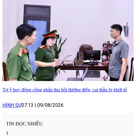
Tự ý huy động công nhân thu hồi đường điện, cai thầu bị khởi tố
HÌNH SỰ
07:13
|
09/08/2026
TIN ĐỌC NHIỀU
1