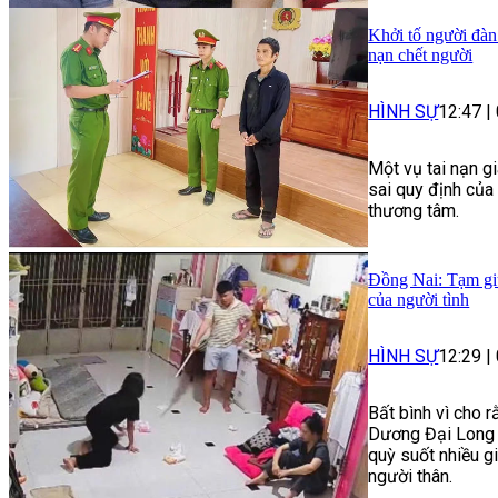
Khởi tố người đàn
nạn chết người
HÌNH SỰ
12:47
|
Một vụ tai nạn g
sai quy định của
thương tâm.
Đồng Nai: Tạm giữ
của người tình
HÌNH SỰ
12:29
|
Bất bình vì cho r
Dương Đại Long 
quỳ suốt nhiều g
người thân.