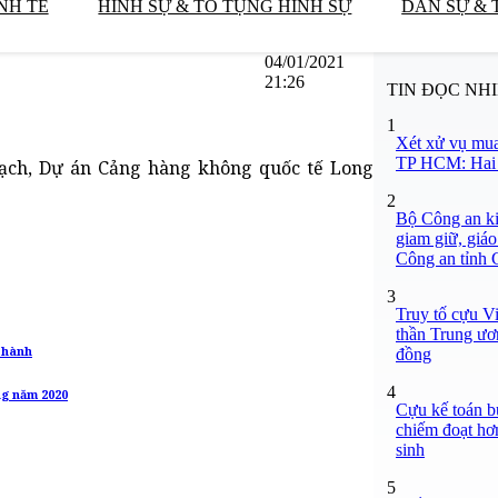
NH TẾ
HÌNH SỰ & TỐ TỤNG HÌNH SỰ
DÂN SỰ & 
04/01/2021
21:26
TIN ĐỌC NH
1
Xét xử vụ mua
TP HCM: Hai b
oạch, Dự án Cảng hàng không quốc tế Long
2
Bộ Công an ki
giam giữ, giáo
Công an tỉnh
3
Truy tố cựu V
thần Trung ươ
Thành
đồng
4
ng năm 2020
Cựu kế toán bư
chiếm đoạt hơn
sinh
5