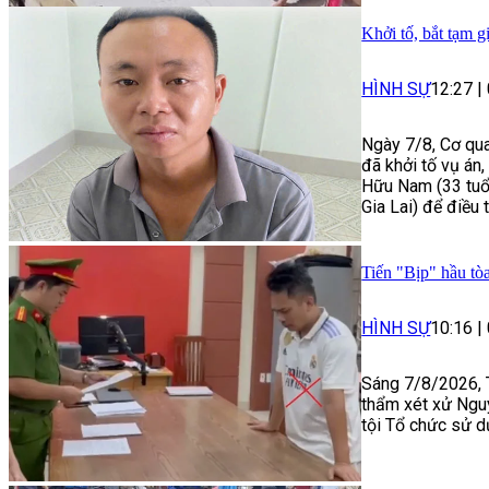
Khởi tố, bắt tạm g
HÌNH SỰ
12:27
|
Ngày 7/8, Cơ qua
đã khởi tố vụ án
Hữu Nam (33 tuổi
Gia Lai) để điều 
Tiến "Bịp" hầu tòa
HÌNH SỰ
10:16
|
Sáng 7/8/2026, 
thẩm xét xử Ngu
tội Tổ chức sử d