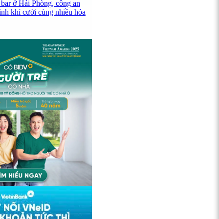
 bar ở Hải Phòng, công an
ình khí cười cùng nhiều hóa