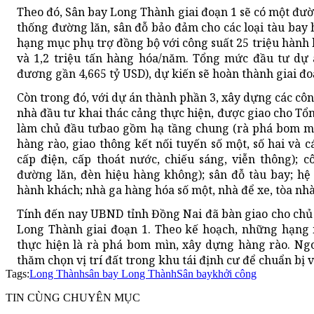
Theo đó, Sân bay Long Thành giai đoạn 1 sẽ có một đườ
thống đường lăn, sân đỗ bảo đảm cho các loại tàu bay
hạng mục phụ trợ đồng bộ với công suất 25 triệu hành
và 1,2 triệu tấn hàng hóa/năm. Tổng mức đầu tư dự á
đương gần 4,665 tỷ USD), dự kiến sẽ hoàn thành giai đ
Còn trong đó, với dự án thành phần 3, xây dựng các côn
nhà đầu tư khai thác cảng thực hiện, được giao cho T
làm chủ đầu tưbao gồm hạ tầng chung (rà phá bom mì
hàng rào, giao thông kết nối tuyến số một, số hai và c
cấp điện, cấp thoát nước, chiếu sáng, viễn thông); 
đường lăn, đèn hiệu hàng không); sân đỗ tàu bay; hệ
hành khách; nhà ga hàng hóa số một, nhà để xe, tòa nhà
Tính đến nay UBND tỉnh Đồng Nai đã bàn giao cho chủ
Long Thành giai đoạn 1. Theo kế hoạch, những hạng 
thực hiện là rà phá bom mìn, xây dựng hàng rào. Ng
thăm chọn vị trí đất trong khu tái định cư để chuẩn bị 
Tags:
Long Thành
sân bay Long Thành
Sân bay
khởi công
TIN CÙNG CHUYÊN MỤC