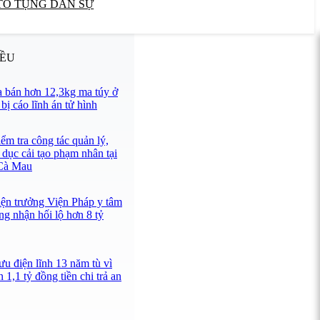
TỐ TỤNG DÂN SỰ
IỀU
 bán hơn 12,3kg ma túy ở
ị cáo lĩnh án tử hình
ểm tra công tác quản lý,
 dục cải tạo phạm nhân tại
 Cà Mau
iện trưởng Viện Pháp y tâm
ng nhận hối lộ hơn 8 tỷ
u điện lĩnh 13 năm tù vì
 1,1 tỷ đồng tiền chi trả an