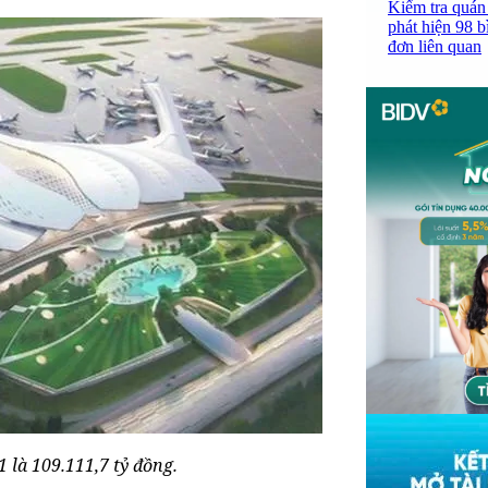
Kiểm tra quán
phát hiện 98 b
đơn liên quan
 là 109.111,7 tỷ đồng.