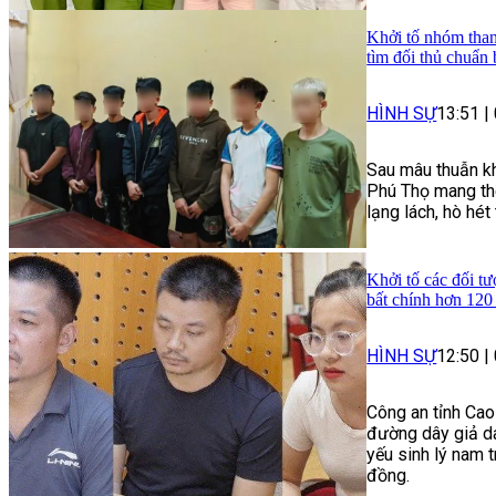
Khởi tố nhóm than
tìm đối thủ chuẩn 
HÌNH SỰ
13:51
|
Sau mâu thuẫn kh
Phú Thọ mang the
lạng lách, hò hé
Khởi tố các đối tư
bất chính hơn 120
HÌNH SỰ
12:50
|
Công an tỉnh Cao
đường dây giả da
yếu sinh lý nam t
đồng.