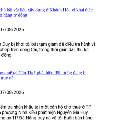
 chủ bãi vật liệu xây dựng ở Khánh Hòa vì khai thác
lợi hàng tỷ đồng
07/08/2026
 Duy bị khởi tố, bắt tạm giam để điều tra hành vi
 phép trên sông Cái, trong thời gian dài, thu lợi
ỷ đồng.
o thuê tại Cần Thơ, phát hiện đối tượng đang bị
truy nã
07/08/2026
kiểm tra nhân khẩu tại một căn hộ cho thuê ở TP
 phường Ninh Kiều phát hiện Nguyễn Gia Huy,
ng an TP Đà Nẵng truy nã về tội Buôn bán hàng