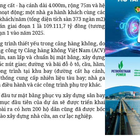
ng cất - hạ cánh dài 4.000m, rộng 75m và hệ
 hoạt động; một nhà ga hành khách cùng các
 khách/năm (tổng diện tích sàn 373 ngàn m2)
n giai đoạn 1 là 109.111,7 tỷ đồng (tương
oạn 1 vào năm 2025.
g trình thiết yếu trong cảng hàng không, do
ổng công ty Cảng hàng không Việt Nam (ACV)
n, san lấp và chuẩn bị mặt bằng, xây dựng
ác nút giao; đường và bãi đỗ ô tô, cầu, hầm,
công trình tại khu bay (đường cất hạ cánh,
 thống cung cấp nhiên liệu tàu bay; nhà ga
 điều hành và các công trình phụ trợ khác.
 đầu tư mặt bằng phục vụ xây dựng sân bay
mục đầu tiên của dự án sẽ được triển khai
oài ra có hơn 200 hộ dân cũng đã được bốc
vào xây dựng nhà cửa, an cư lạc nghiệp.