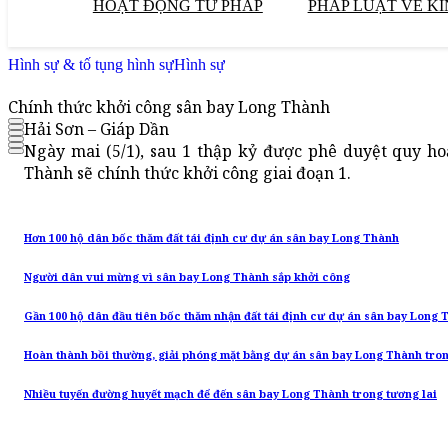
HOẠT ĐỘNG TƯ PHÁP
PHÁP LUẬT VỀ KI
Hình sự & tố tụng hình sự
Hình sự
Chính thức khởi công sân bay Long Thành
Hải Sơn – Giáp Dần
Ngày mai (5/1), sau 1 thập kỷ được phê duyệt quy h
Thành sẽ chính thức khởi công giai đoạn 1.
Hơn 100 hộ dân bốc thăm đất tái định cư dự án sân bay Long Thành
Người dân vui mừng vì sân bay Long Thành sắp khởi công
Gần 100 hộ dân đầu tiên bốc thăm nhận đất tái định cư dự án sân bay Long 
Hoàn thành bồi thường, giải phóng mặt bằng dự án sân bay Long Thành tro
Nhiều tuyến đường huyết mạch để đến sân bay Long Thành trong tương lai