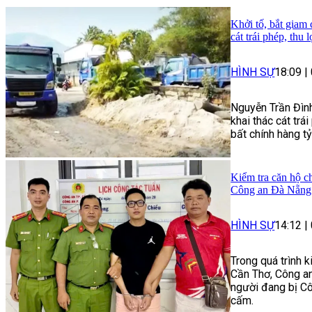
Khởi tố, bắt giam
cát trái phép, thu 
HÌNH SỰ
18:09
|
Nguyễn Trần Đình
khai thác cát trái
bất chính hàng t
Kiểm tra căn hộ ch
Công an Đà Nẵng 
HÌNH SỰ
14:12
|
Trong quá trình 
Cần Thơ, Công an
người đang bị Cô
cấm.