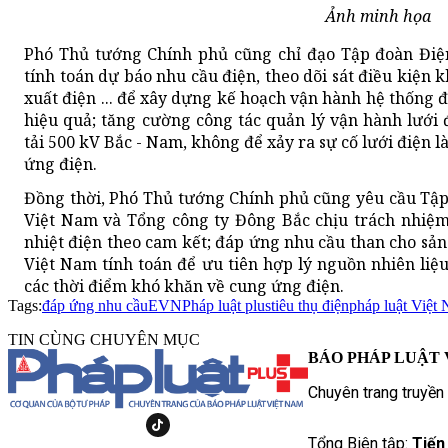
Ảnh minh họa
Phó Thủ tướng Chính phủ cũng chỉ đạo Tập đoàn Điệ
tính toán dự báo nhu cầu điện, theo dõi sát điều kiện k
xuất điện ... để xây dựng kế hoạch vận hành hệ thống 
hiệu quả; tăng cường công tác quản lý vận hành lưới đ
tải 500 kV Bắc - Nam, không để xảy ra sự cố lưới điện
ứng điện.
Đồng thời, Phó Thủ tướng Chính phủ cũng yêu cầu Tậ
Việt Nam và Tổng công ty Đông Bắc chịu trách nhiệ
nhiệt điện theo cam kết; đáp ứng nhu cầu than cho sản
Việt Nam tính toán để ưu tiên hợp lý nguồn nhiên liệu
các thời điểm khó khăn về cung ứng điện.
Tags:
đáp ứng nhu cầu
EVN
Pháp luật plus
tiêu thụ điện
pháp luật Việt
TIN CÙNG CHUYÊN MỤC
BÁO PHÁP LUẬT 
Chuyên trang truyền
Tổng Biên tập:
Tiến