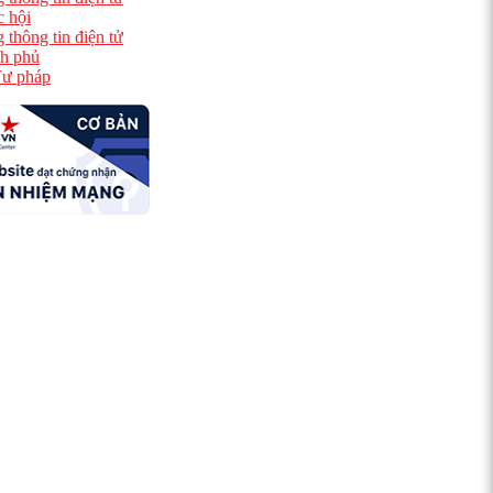
 hội
 thông tin điện tử
h phủ
ư pháp