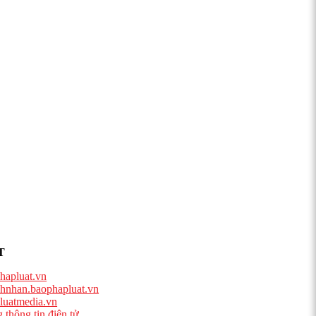
T
hapluat.vn
hnhan.baophapluat.vn
luatmedia.vn
 thông tin điện tử