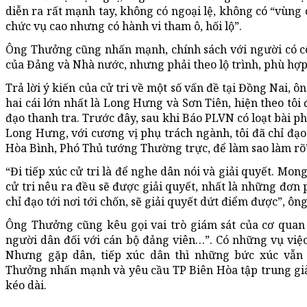
diễn ra rất mạnh tay, không có ngoại lệ, không có “vùng 
chức vụ cao nhưng có hành vi tham ô, hối lộ”.
Ông Thưởng cũng nhấn mạnh, chính sách với người có cô
của Đảng và Nhà nước, nhưng phải theo lộ trình, phù hợp
Trả lời ý kiến của cử tri về một số vấn đề tại Đồng Nai, 
hai cái lớn nhất là Long Hưng và Sơn Tiên, hiện theo tôi
đạo thanh tra. Trước đây, sau khi Báo PLVN có loạt bài 
Long Hưng, với cương vị phụ trách ngành, tôi đã chỉ đạo
Hòa Bình, Phó Thủ tướng Thường trực, để làm sao làm rõ
“Đi tiếp xúc cử tri là để nghe dân nói và giải quyết. Mon
cử tri nêu ra đều sẽ được giải quyết, nhất là những đơn 
chỉ đạo tới nơi tới chốn, sẽ giải quyết dứt điểm được”, ôn
Ông Thưởng cũng kêu gọi vai trò giám sát của cơ quan 
người dân đối với cán bộ đảng viên…”. Có những vụ việc 
Nhưng gặp dân, tiếp xúc dân thì những bức xúc vẫn 
Thưởng nhấn mạnh và yêu cầu TP Biên Hòa tập trung giả
kéo dài.