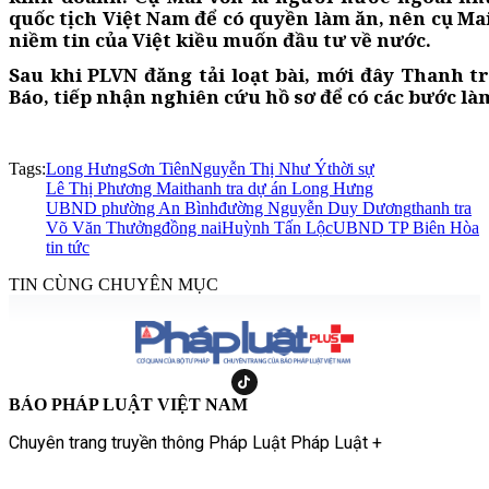
quốc tịch Việt Nam để có quyền làm ăn, nên cụ Ma
niềm tin của Việt kiều muốn đầu tư về nước.
Sau khi PLVN đăng tải loạt bài, mới đây Thanh tr
Báo, tiếp nhận nghiên cứu hồ sơ để có các bước làm
Tags:
Long Hưng
Sơn Tiên
Nguyễn Thị Như Ý
thời sự
Lê Thị Phương Mai
thanh tra dự án Long Hưng
UBND phường An Bình
đường Nguyễn Duy Dương
thanh tra
Võ Văn Thưởng
đồng nai
Huỳnh Tấn Lộc
UBND TP Biên Hòa
tin tức
TIN CÙNG CHUYÊN MỤC
BÁO PHÁP LUẬT VIỆT NAM
Chuyên trang truyền thông Pháp Luật Pháp Luật +