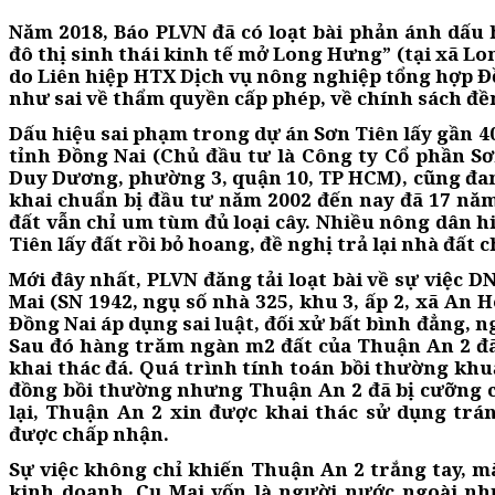
Năm 2018, Báo PLVN đã có loạt bài phản ánh dấu 
đô thị sinh thái kinh tế mở Long Hưng” (tại xã Lo
do Liên hiệp HTX Dịch vụ nông nghiệp tổng hợp Đ
như sai về thẩm quyền cấp phép, về chính sách đ
Dấu hiệu sai phạm trong dự án Sơn Tiên lấy gần 40
tỉnh Đồng Nai (Chủ đầu tư là Công ty Cổ phần S
Duy Dương, phường 3, quận 10, TP HCM), cũng đa
khai chuẩn bị đầu tư năm 2002 đến nay đã 17 năm,
đất vẫn chỉ um tùm đủ loại cây. Nhiều nông dân hi
Tiên lấy đất rồi bỏ hoang, đề nghị trả lại nhà đất 
Mới đây nhất, PLVN đăng tải loạt bài về sự việc 
Mai (SN 1942, ngụ số nhà 325, khu 3, ấp 2, xã An 
Đồng Nai áp dụng sai luật, đối xử bất bình đẳng, 
Sau đó hàng trăm ngàn m2 đất của Thuận An 2 đã 
khai thác đá. Quá trình tính toán bồi thường khu
đồng bồi thường nhưng Thuận An 2 đã bị cưỡng chế
lại, Thuận An 2 xin được khai thác sử dụng trá
được chấp nhận.
Sự việc không chỉ khiến Thuận An 2 trắng tay, 
kinh doanh. Cụ Mai vốn là người nước ngoài nh