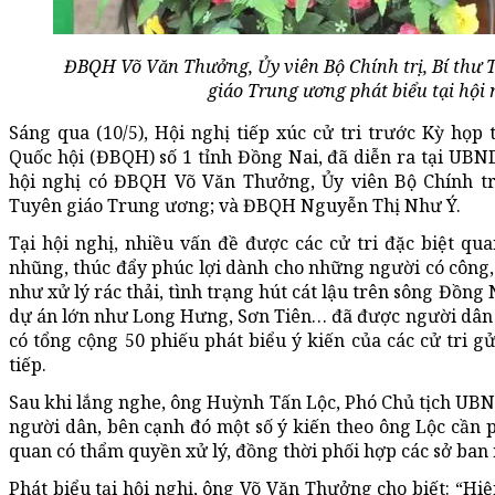
ĐBQH Võ Văn Thưởng, Ủy viên Bộ Chính trị, Bí thư
giáo Trung ương phát biểu tại hội n
Sáng qua (10/5), Hội nghị tiếp xúc cử tri trước Kỳ họp
Quốc hội (ĐBQH) số 1 tỉnh Đồng Nai, đã diễn ra tại UB
hội nghị có ĐBQH Võ Văn Thưởng, Ủy viên Bộ Chính t
Tuyên giáo Trung ương; và ĐBQH Nguyễn Thị Như Ý.
Tại hội nghị, nhiều vấn đề được các cử tri đặc biệt 
nhũng, thúc đẩy phúc lợi dành cho những người có công,
như xử lý rác thải, tình trạng hút cát lậu trên sông Đồng N
dự án lớn như Long Hưng, Sơn Tiên… đã được người dân n
có tổng cộng 50 phiếu phát biểu ý kiến của các cử tri gửi
tiếp.
Sau khi lắng nghe, ông Huỳnh Tấn Lộc, Phó Chủ tịch UBND
người dân, bên cạnh đó một số ý kiến theo ông Lộc cần
quan có thẩm quyền xử lý, đồng thời phối hợp các sở ban 
Phát biểu tại hội nghị, ông Võ Văn Thưởng cho biết: “Hi