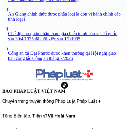
3
An Giang chính thức được phân loại là đơn vị hành chính cấp
tỉnh loại I
4
Chế độ cho quân nhân tham gia chiến tranh bảo vệ Tổ quốc
sau 30/4/1975 đã thôi việc sau 1/1/1995
5
Công an xã Đại Phước được khen thưởng tại Hội nghị giao
ban công tác Công an tháng 7/2026
BÁO PHÁP LUẬT VIỆT NAM
Chuyên trang truyền thông Pháp Luật Pháp Luật +
Tổng Biên tập:
Tiến sĩ Vũ Hoài Nam