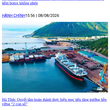
tiêm botox không phép
HÀNH CHÍNH
15:56
|
08/08/2026
Hà Tĩnh: Quyết tâm hoàn thành thực hiện mục tiêu tăng trưởng bền
vững “2 con số”