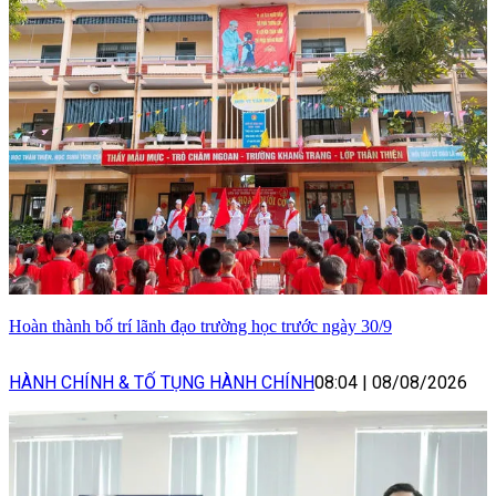
Hoàn thành bố trí lãnh đạo trường học trước ngày 30/9
HÀNH CHÍNH & TỐ TỤNG HÀNH CHÍNH
08:04
|
08/08/2026