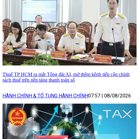
Thuế TP HCM ra mắt Tổng đài AI, mở thêm kênh tiếp cận chính
sách thuế trên nền tảng thanh toán số
HÀNH CHÍNH & TỐ TỤNG HÀNH CHÍNH
07:57
|
08/08/2026