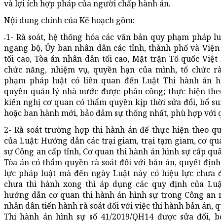
và lợi ích hợp pháp của người chấp hành án.
Nội dung chính của Kế hoạch gồm:
1- Rà soát, hệ thống hóa các văn bản quy phạm pháp lu
ngang bộ, Ủy ban nhân dân các tỉnh, thành phố và Viện
tối cao, Tòa án nhân dân tối cao, Mặt trận Tổ quốc Việ
chức năng, nhiệm vụ, quyền hạn của mình, tổ chức r
phạm pháp luật có liên quan đến Luật Thi hành án h
quyền quản lý nhà nước được phân công; thực hiện th
kiến nghị cơ quan có thẩm quyền kịp thời sửa đổi, bổ sun
hoặc ban hành mới, bảo đảm sự thống nhất, phù hợp với q
2- Rà soát trường hợp thi hành án để thực hiện theo q
của Luật: Hướng dẫn các trại giam, trại tạm giam, cơ qu
sự Công an cấp tỉnh, Cơ quan thi hành án hình sự cấp qu
Tòa án có thẩm quyền rà soát đối với bản án, quyết định
lực pháp luật mà đến ngày Luật này có hiệu lực chưa 
chưa thi hành xong thì áp dụng các quy định của Luậ
hướng dẫn cơ quan thi hành án hình sự trong Công an 
nhân dân tiến hành rà soát đối với việc thi hành bản án, 
Thi hành án hình sự số 41/2019/QH14 được sửa đổi, b