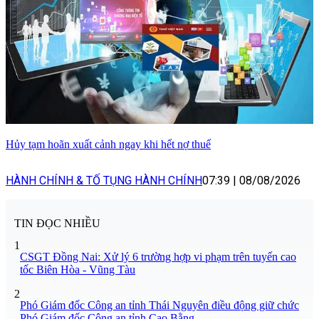
Hủy tạm hoãn xuất cảnh ngay khi hết nợ thuế
HÀNH CHÍNH & TỐ TỤNG HÀNH CHÍNH
07:39
|
08/08/2026
TIN ĐỌC NHIỀU
1
CSGT Đồng Nai: Xử lý 6 trường hợp vi phạm trên tuyến cao
tốc Biên Hòa - Vũng Tàu
2
Phó Giám đốc Công an tỉnh Thái Nguyên điều động giữ chức
Phó Giám đốc Công an tỉnh Cao Bằng