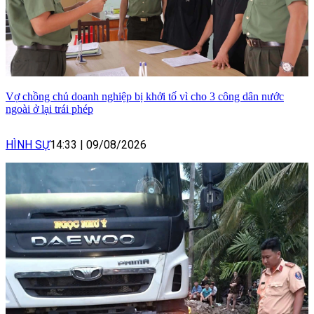
Vợ chồng chủ doanh nghiệp bị khởi tố vì cho 3 công dân nước
ngoài ở lại trái phép
HÌNH SỰ
14:33
|
09/08/2026