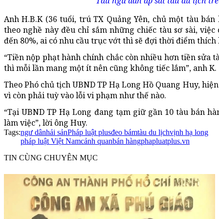
Tàu ngư dân áp sát tàu du lịch trè
Anh H.B.K (36 tuổi, trú TX Quảng Yên, chủ một tàu bán
theo nghề này đều chỉ sắm những chiếc tàu sơ sài, việ
đến 80%, ai có nhu cầu trục vớt thì sẽ đợi thời điểm thích
“Tiền nộp phạt hành chính chắc còn nhiều hơn tiền sửa 
thì mỗi lần mang một ít nên cũng không tiếc lắm”, anh K. 
Theo Phó chủ tịch UBND TP Hạ Long Hồ Quang Huy, hiện
vì còn phải tuỳ vào lỗi vi phạm như thế nào.
“Tại UBND TP Hạ Long đang tạm giữ gần 10 tàu bán hà
làm việc”, lời ông Huy.
Tags:
ngư dân
hải sản
Pháp luật plus
đeo bám
tàu du lịch
vịnh hạ long
pháp luật Việt Nam
cảnh quan
bán hàng
phapluatplus.vn
TIN CÙNG CHUYÊN MỤC