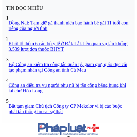
TIN ĐỌC NHIỀU
1
Đồng Nai: Tạm giữ gã thanh niên bạo hành bé gái 11 tuổi con
riêng của người tình
2
Khởi tố thêm 6 cán bộ y tế ở Đắk Lắk liên quan vụ lập khống
3.539 lượt đơn thuốc BHYT
3
Bộ Công an kiểm tra công tác quản lý, giam giữ, giáo dục cải
tạo phạm nhân tại Công an tỉnh Cà Mau
4
Công an điều tra vụ người phụ nữ bị tấn công bằng hung khí
tại chợ Hòa Long
5
Bắt tạm giam Chủ tịch Công ty CP Mekolor vì bị cáo buộc
phát tán thông tin sai sự thật