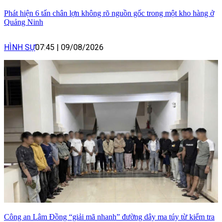
Phát hiện 6 tấn chân lợn không rõ nguồn gốc trong một kho hàng ở
Quảng Ninh
HÌNH SỰ
07:45
|
09/08/2026
Công an Lâm Đồng “giải mã nhanh” đường dây ma túy từ kiểm tra