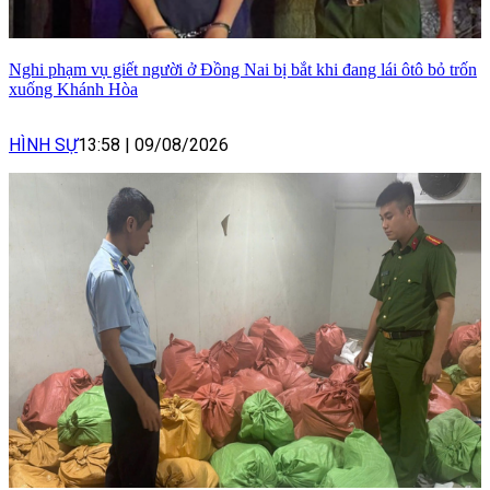
Nghi phạm vụ giết người ở Đồng Nai bị bắt khi đang lái ôtô bỏ trốn
xuống Khánh Hòa
HÌNH SỰ
13:58
|
09/08/2026