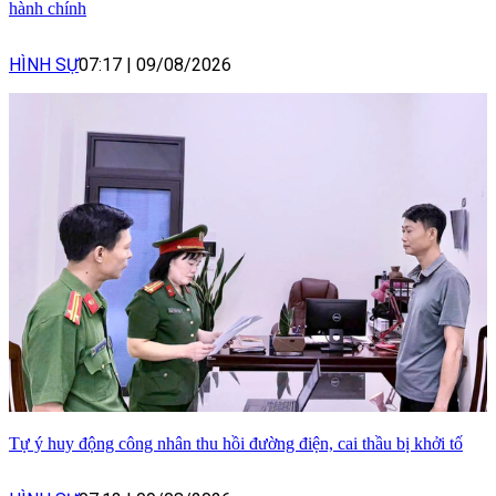
hành chính
HÌNH SỰ
07:17
|
09/08/2026
Tự ý huy động công nhân thu hồi đường điện, cai thầu bị khởi tố