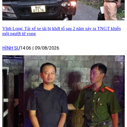
Vĩnh Long: Tài xế xe tải bị khởi tố sau 2 năm xảy ra TNGT khiến
một người tử vong
HÌNH SỰ
14:06
|
09/08/2026