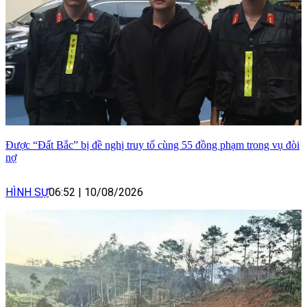
Được “Đất Bắc” bị đề nghị truy tố cùng 55 đồng phạm trong vụ đòi
nợ
HÌNH SỰ
06:52
|
10/08/2026