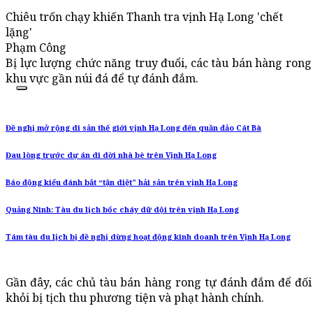
Chiêu trốn chạy khiến Thanh tra vịnh Hạ Long 'chết
lặng'
Phạm Công
Bị lực lượng chức năng truy đuổi, các tàu bán hàng rong 
khu vực gần núi đá để tự đánh đắm.
Đề nghị mở rộng di sản thế giới vịnh Hạ Long đến quần đảo Cát Bà
Đau lòng trước dự án di dời nhà bè trên Vịnh Hạ Long
Báo động kiểu đánh bắt “tận diệt” hải sản trên vịnh Hạ Long
Quảng Ninh: Tàu du lịch bốc cháy dữ dội trên vịnh Hạ Long
Tám tàu du lịch bị đề nghị dừng hoạt động kinh doanh trên Vịnh Hạ Long
Gần đây, các chủ tàu bán hàng rong tự đánh đắm để đối
khỏi bị tịch thu phương tiện và phạt hành chính.