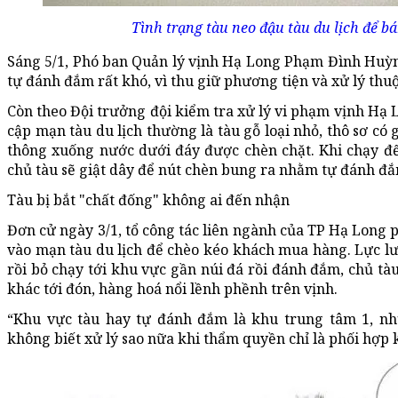
Tình trạng tàu neo đậu tàu du lịch để bá
Sáng 5/1, Phó ban Quản lý vịnh Hạ Long Phạm Đình Huỳn
tự đánh đắm rất khó, vì thu giữ phương tiện và xử lý t
Còn theo Đội trưởng đội kiểm tra xử lý vi phạm vịnh Hạ 
cập mạn tàu du lịch thường là tàu gỗ loại nhỏ, thô sơ có
thông xuống nước dưới đáy được chèn chặt. Khi chạy đế
chủ tàu sẽ giật dây để nút chèn bung ra nhằm tự đánh đắ
Tàu bị bắt "chất đống" không ai đến nhận
Đơn cử ngày 3/1, tổ công tác liên ngành của TP Hạ Long 
vào mạn tàu du lịch để chèo kéo khách mua hàng. Lực lượ
rồi bỏ chạy tới khu vực gần núi đá rồi đánh đắm, chủ tàu
khác tới đón, hàng hoá nổi lềnh phềnh trên vịnh.
“Khu vực tàu hay tự đánh đắm là khu trung tâm 1, nh
không biết xử lý sao nữa khi thẩm quyền chỉ là phối hợp k