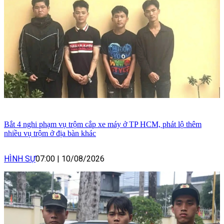
Bắt 4 nghi phạm vụ trộm cắp xe máy ở TP HCM, phát lộ thêm
nhiều vụ trộm ở địa bàn khác
HÌNH SỰ
07:00
|
10/08/2026