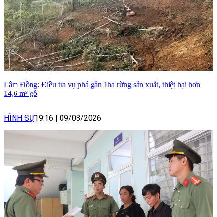
Lâm Đồng: Điều tra vụ phá gần 1ha rừng sản xuất, thiệt hại hơn
14,6 m³ gỗ
HÌNH SỰ
19:16
|
09/08/2026