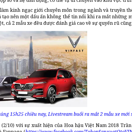
ộp số và hệ dẫn động, có thể tự di chuyển vào khu vực trư
 làm kinh ngạc giới chuyên môn trong ngành và truyền thô
đã tạo nên một dấu ấn không thể tin nổi khi ra mắt những 
biệt, cả 2 mẫu xe đều được đánh giá cao về sự quyến rũ cũ
úng 15h25 chiều nay, Livestream buổi ra mắt 2 mẫu xe mới s
(2/10) với sự xuất hiện của Hoa hậu Việt Nam 2018 Trần 
à Fanpage (
https://www.facebook.com/TohopSanxuatOtoVI