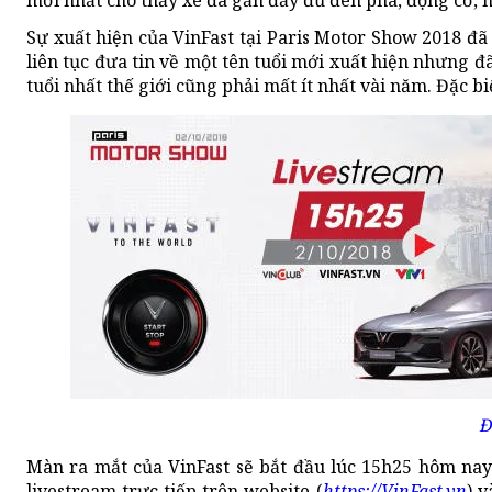
mới nhất cho thấy xe đã gắn đầy đủ đèn pha, động cơ, h
Sự xuất hiện của VinFast tại Paris Motor Show 2018 đã
liên tục đưa tin về một tên tuổi mới xuất hiện nhưng 
tuổi nhất thế giới cũng phải mất ít nhất vài năm. Đặc 
Đ
Màn ra mắt của VinFast sẽ bắt đầu lúc 15h25 hôm nay 
livestream trực tiếp trên website (
https://VinFast.vn
) v