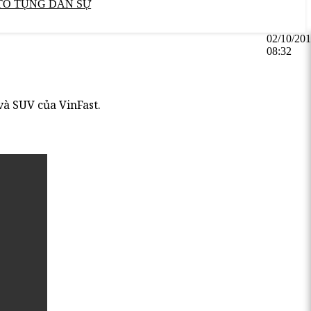
TỐ TỤNG DÂN SỰ
02/10/20
08:32
và SUV của VinFast.