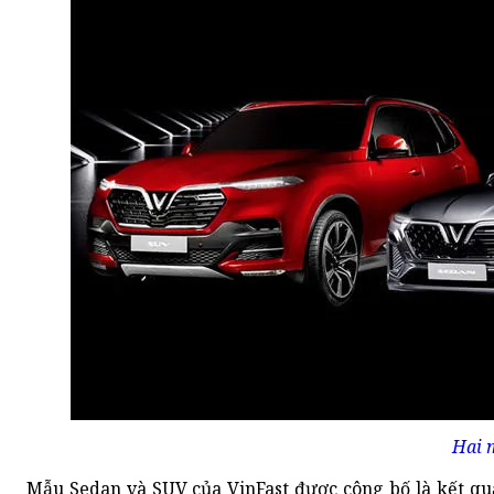
Hai 
Mẫu Sedan và SUV của VinFast được công bố là kết quả