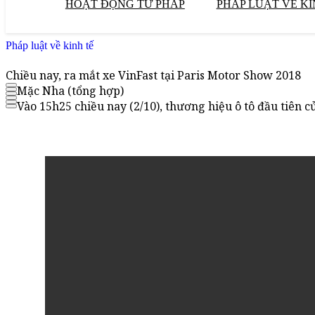
HOẠT ĐỘNG TƯ PHÁP
PHÁP LUẬT VỀ KI
Pháp luật về kinh tế
Chiều nay, ra mắt xe VinFast tại Paris Motor Show 2018
Mặc Nha (tổng hợp)
Vào 15h25 chiều nay (2/10), thương hiệu ô tô đầu tiên c