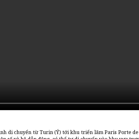
ình di chuyển từ Turin (Ý) tới khu triển lãm Paris Porte d