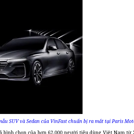
mẫu SUV và Sedan của VinFast chuẩn bị ra mắt tại Paris Mo
 bình chọn của hơn 62.000 người tiêu dùng Việt Nam từ 20