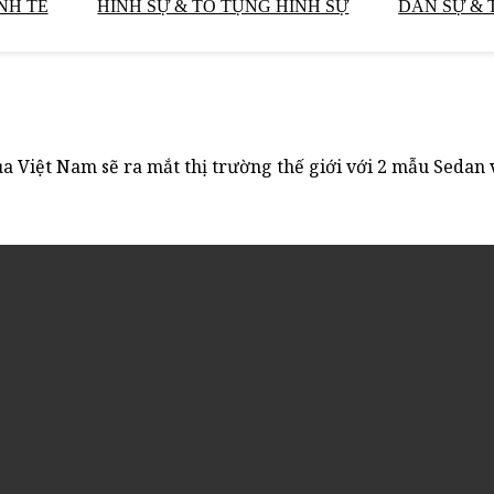
NH TẾ
HÌNH SỰ & TỐ TỤNG HÌNH SỰ
DÂN SỰ & 
ủa Việt Nam sẽ ra mắt thị trường thế giới với 2 mẫu Sedan 