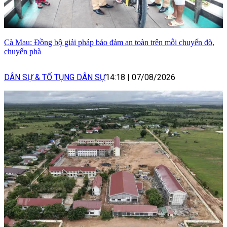
Cà Mau: Đồng bộ giải pháp bảo đảm an toàn trên mỗi chuyến đò,
chuyến phà
DÂN SỰ & TỐ TỤNG DÂN SỰ
14:18
|
07/08/2026