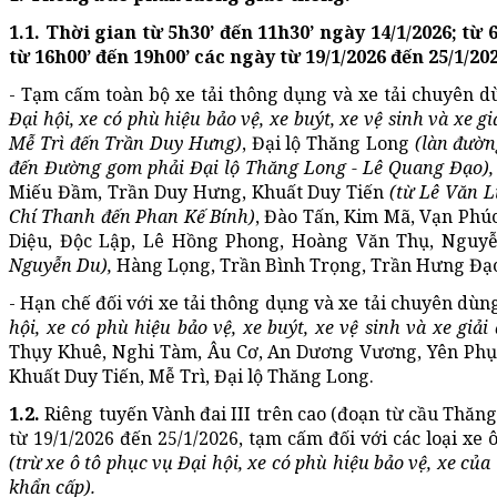
1.1. Thời gian từ 5h30’ đến 11h30’ ngày 14/1/2026; từ 
từ 16h00’ đến 19h00’ các ngày từ 19/1/2026 đến 25/1/202
- Tạm cấm toàn bộ xe tải thông dụng và xe tải chuyên dù
Đại hội, xe có phù hiệu bảo vệ, xe buýt, xe vệ sinh và xe gi
Mễ Trì đến Trần Duy Hưng)
, Đại lộ Thăng Long
(làn đườn
đến Đường gom phải Đại lộ Thăng Long - Lê Quang Đạo)
Miếu Đầm, Trần Duy Hưng, Khuất Duy Tiến
(từ Lê Văn 
Chí Thanh đến Phan Kế Bính)
, Đào Tấn, Kim Mã, Vạn Phú
Diệu, Độc Lập, Lê Hồng Phong, Hoàng Văn Thụ, Nguyễ
Nguyễn Du),
Hàng Lọng, Trần Bình Trọng, Trần Hưng Đ
- Hạn chế đối với xe tải thông dụng và xe tải chuyên dùng
hội, xe có phù hiệu bảo vệ, xe buýt, xe vệ sinh và xe giải
Thụy Khuê, Nghi Tàm, Âu Cơ, An Dương Vương, Yên Phụ,
Khuất Duy Tiến, Mễ Trì, Đại lộ Thăng Long.
1.2.
Riêng tuyến Vành đai III trên cao (đoạn từ cầu Thăng
từ 19/1/2026 đến 25/1/2026, tạm cấm đối với các loại xe 
(trừ xe ô tô phục vụ Đại hội, xe có phù hiệu bảo vệ, xe c
khẩn cấp).