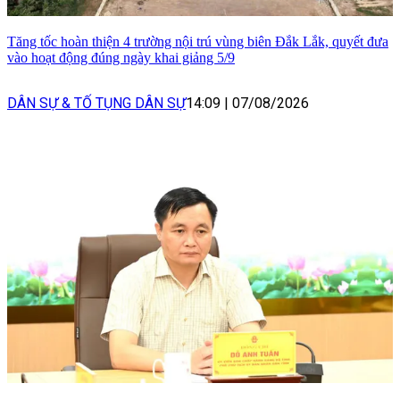
Tăng tốc hoàn thiện 4 trường nội trú vùng biên Đắk Lắk, quyết đưa
vào hoạt động đúng ngày khai giảng 5/9
DÂN SỰ & TỐ TỤNG DÂN SỰ
14:09
|
07/08/2026