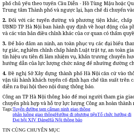
phố chủ yếu theo tuyến Cầu Diễn - Hồ Tùng Mậu hoặc Quố
Trung tâm Thành phố và ngược lại, hạn chế di chuyển vào
2.
Đối với các tuyến đường và phương tiện khác, chấp
UBND TP Hà Nội ban hành quy định về hoạt động của ph
và các văn bản điều chỉnh khác của cơ quan có thẩm quyề
3.
Để bảo đảm an ninh, an toàn phục vụ các đại biểu tham
tự giác, nghiêm chỉnh chấp hành Luật trật tự, an toàn g
tín hiệu ưu tiên đi làm nhiệm vụ, khẩn trương chuyển hư
hướng dẫn của lực lượng chức năng để nhường đường cho
4.
Đề nghị Sở Xây dựng thành phố Hà Nội căn cứ vào thôn
vận tải hành khách tuyến cố định hạn chế tần suất trên
diễn ra Đại hội theo nội dung thông báo.
Công an TP Hà Nội thông báo để mọi người tham gia giao t
chuyển phù hợp và hỗ trợ lực lượng Công an hoàn thành 
Tags:
Tuyến đường tạm cấm
an ninh giao thông
phân luồng giao thông
Hướng đi phương tiện
Tổ chức hướng đi
Đại hội XIV Đảng
Hà Nội thông báo
TIN CÙNG CHUYÊN MỤC