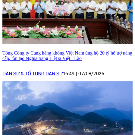
Tổng Công ty Cảng hàng không Việt Nam ủng hộ 20 tỷ hỗ trợ nâng
cấp, tôn tạo Nghĩa trang Liệt sĩ Việt - Lào
DÂN SỰ & TỐ TỤNG DÂN SỰ
16:49
|
07/08/2026