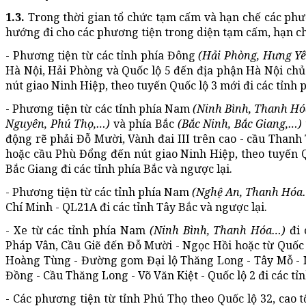
1.3.
Trong thời gian tổ chức tạm cấm và hạn chế các phư
hướng đi cho các phương tiện trong diện tạm cấm, hạn ch
- Phương tiện từ các tỉnh phía Đông
(Hải Phòng, Hưng Y
Hà Nội, Hải Phòng và Quốc lộ 5 đến địa phận Hà Nội ch
nút giao Ninh Hiệp, theo tuyến Quốc lộ 3 mới đi các tỉnh p
- Phương tiện từ các tỉnh phía Nam
(Ninh Bình, Thanh H
Nguyên, Phú Thọ,…)
và phía Bắc
(Bắc Ninh, Bắc Giang,…)
động rẽ phải Đỗ Mười, Vành đai III trên cao - cầu Thanh
hoặc cầu Phù Đổng đến nút giao Ninh Hiệp, theo tuyến Qu
Bắc Giang đi các tỉnh phía Bắc và ngược lại.
- Phương tiện từ các tỉnh phía Nam
(Nghệ An, Thanh Hó
Chí Minh - QL21A đi các tỉnh Tây Bắc và ngược lại.
- Xe từ các tỉnh phía Nam
(Ninh Bình, Thanh Hóa…)
đi
Pháp Vân, Cầu Giẽ đến Đỗ Mười - Ngọc Hồi hoặc từ Quốc 
Hoàng Tùng - Đường gom Đại lộ Thăng Long - Tây Mỗ - 
Đồng - Cầu Thăng Long - Võ Văn Kiệt - Quốc lộ 2 đi các tỉn
- Các phương tiện từ tỉnh Phú Thọ theo Quốc lộ 32, ca