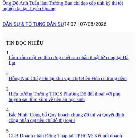
Ông Đỗ Anh Tuấn làm Trưởng Ban chỉ đạo cấp tỉnh kỳ thi tốt
nghiệp lại tại Tuyên Quang
DÂN SỰ & TỐ TỤNG DÂN SỰ
14:07
|
07/08/2026
TIN ĐỌC NHIỀU
1
Lùm xùm một vụ thú cưng chết sau phẫu thuật tử cung tại Đà
Lạt
2
Đồng Nai: Cháy lớn tại khu vực chợ Biên Hòa cũ trong đêm
3
Hiệu trưởng Trường THCS Phương Độ đối thoại với phụ
huynh sau lùm xùm về tiền ăn học sinh
4
Bắc Ninh: Công bố Quy hoạch chung đô thị và Quyết định
công nhận đạt tiêu chí đô thị loại I
5
CLB Doanh nhân Đồng Tháp tại TPHCM: Kết nối doanh