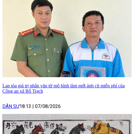
Lan tỏa giá trị nhân văn từ mô hình làm mới ảnh cũ miễn phí của
Công an xã Bố Trạch
DÂN SỰ
18:13
|
07/08/2026