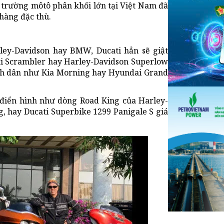
ị trường môtô phân khối lớn tại Việt Nam đã
hàng đặc thù.
ey-Davidson hay BMW, Ducati hẳn sẽ giật
ati Scrambler hay Harley-Davidson Superlow
ình dân như Kia Morning hay Hyundai Grand
, điển hình như dòng Road King của Harley-
g, hay Ducati Superbike 1299 Panigale S giá