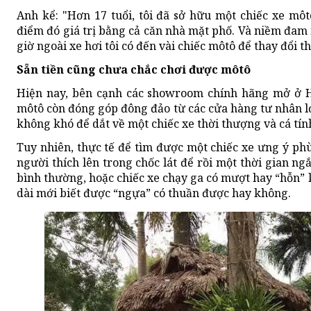
Anh kể: "Hơn 17 tuổi, tôi đã sở hữu một chiếc xe mô
điểm đó giá trị bằng cả căn nhà mặt phố. Và niềm đam 
giờ ngoài xe hơi tôi có đến vài chiếc môtô để thay đổi 
Sẵn tiền cũng chưa chắc chơi được môtô
Hiện nay, bên cạnh các showroom chính hãng mở ở H
môtô còn đóng góp đông đảo từ các cửa hàng tư nhân lớn
không khó để dắt về một chiếc xe thời thượng và cá tín
Tuy nhiên, thực tế để tìm được một chiếc xe ưng ý ph
người thích lên trong chốc lát để rồi một thời gian n
bình thường, hoặc chiếc xe chạy ga có mượt hay “hỗn” 
dài mới biết được “ngựa” có thuần được hay không.