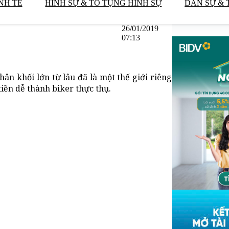
NH TẾ
HÌNH SỰ & TỐ TỤNG HÌNH SỰ
DÂN SỰ & 
26/01/2019
07:13
ân khối lớn từ lâu đã là một thế giới riêng
iền dễ thành biker thực thụ.