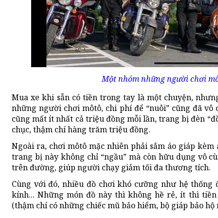
Một nhóm những người chơi mô
Mua xe khi sẵn có tiền trong tay là một chuyện, nhưn
những người chơi môtô, chi phí để “nuôi” cũng đã vô 
cũng mất ít nhất cả triệu đồng mỗi lần, trang bị đèn “
chục, thậm chí hàng trăm triệu đồng.
Ngoài ra, chơi môtô mặc nhiên phải sắm áo giáp kèm 
trang bị này không chỉ “ngầu” mà còn hữu dụng vô cù
trên đường, giúp người chạy giảm tối đa thương tích.
Cùng với đó, nhiều đồ chơi khó cưỡng như hệ thống ố
kính... Những món đồ này thì không hề rẻ, ít thì tiề
(thậm chí có những chiếc mũ bảo hiểm, bộ giáp bảo hộ r