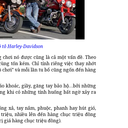
 tô Harley-Davidson
g chơi nó được cũng là cả một vấn đề. Theo
cùng tốn kém. Chỉ tính riêng việc thay nhớt
đồ chơi” và mỗi lần tu bổ cũng ngốn đến hàng
áo khoác, giầy, găng tay bảo hộ…bởi những
ng khi có những tính huống bất ngờ xảy ra
ng xả, tay nắm, phuộc, phanh hay hút gió,
n triệu, nhiều lên đến hàng chục triệu đồng
ị giá hàng chục triệu đồng).