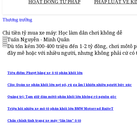
HOẠT ĐỘNG TƯ PHÁP
PHÁP LUẬT VỀ KI
Thương trường
Chi tiền tỷ mua xe máy: Học làm dân chơi không dễ
Tuấn Nguyễn - Minh Quân
Dù tốn kém 300-400 triệu đến 1-2 tỷ đồng, chơi môtô ph
đầy mê hoặc với nhiều người, nhưng không phải cứ có t
Tiêu điểm: Phượt bằng xe ô tô phân khối lớn
Clip: Đoàn xe phân khối lớn nẹt pô, rú ga ẫm ĩ khiến nhiều người bức xúc
Quảng trị: Tạm giữ dàn môtô phân khối lớn không rõ nguồn gốc
Triệu hồi nhiều xe mô tô phân khối lớn BMW Motorrad RniteT
Chấn chỉnh tình trạng xe máy “lấn làn” ô tô