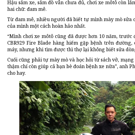
Hậu sắm xe, sắm đồ vẫn chưa đủ, chơi xe môtô còn lắ
hai chữ: đam mê.
Từ đam mê, nhiều người đã biết tự mình mày mò sửa 
của mình một cách hoàn hảo nhất.
“Mình chơi xe môtô cũng đã được hơn 10 năm, trước 
CBR929 Fire Blade hàng hiếm gặp bệnh trên đường, c
máy, nhưng khi tìm được thì thợ lại không biết sửa dòn
Cuối cũng phải tự mày mò và học hỏi từ sách vở, mạng 
thậm chí còn giúp cả bạn bè đoán bệnh xe nữa”, anh 
cho hay.