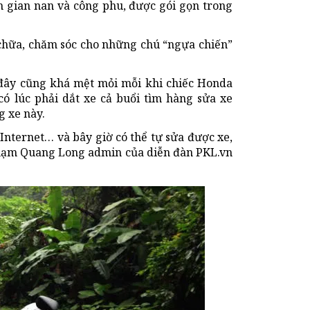
m gian nan và công phu, được gói gọn trong
chữa, chăm sóc cho những chú “ngựa chiến”
đây cũng khá mệt mỏi mỗi khi chiếc Honda
ó lúc phải dắt xe cả buổi tìm hàng sửa xe
g xe này.
Internet… và bây giờ có thể tự sửa được xe,
Phạm Quang Long admin của diễn đàn PKL.vn