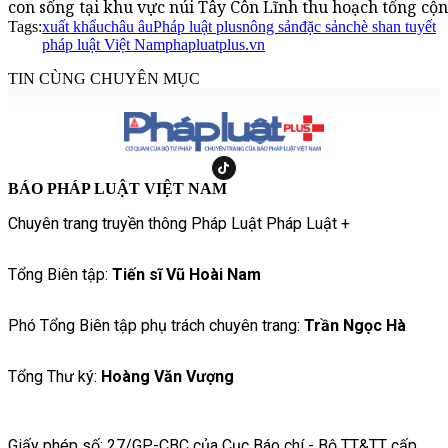
con sống tại khu vực núi Tây Côn Lĩnh thu hoạch tổng cộn
Tags:
xuất khẩu
châu âu
Pháp luật plus
nông sản
đặc sản
chè shan tuyết
pháp luật Việt Nam
phapluatplus.vn
TIN CÙNG CHUYÊN MỤC
BÁO PHÁP LUẬT VIỆT NAM
Chuyên trang truyền thông Pháp Luật Pháp Luật +
Tổng Biên tập:
Tiến sĩ Vũ Hoài Nam
Phó Tổng Biên tập phụ trách chuyên trang:
Trần Ngọc Hà
Tổng Thư ký:
Hoàng Văn Vượng
Giấy phép số: 27/GP-CBC của Cục Báo chí - Bộ TT&TT cấp