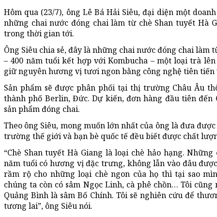
Hôm qua (23/7), ông Lê Bá Hải Siêu, đại diện một doanh
những chai nước đóng chai làm từ chè Shan tuyết Hà 
trong thời gian tới.
Ông Siêu chia sẻ, đây là những chai nước đóng chai làm t
– 400 năm tuổi kết hợp với Kombucha – một loại trà lê
giữ nguyên hương vị tươi ngon bằng công nghệ tiên tiến
Sản phẩm sẽ được phân phối tại thị trường Châu Âu t
thành phố Berlin, Đức. Dự kiến, đơn hàng đầu tiên đến C
sản phẩm đóng chai.
Theo ông Siêu, mong muốn lớn nhất của ông là đưa được
trường thế giới và bạn bè quốc tế đều biết được chất lư
“Chè Shan tuyết Hà Giang là loại chè hảo hạng. Những 
năm tuổi có hương vị đặc trưng, không lẫn vào đâu đượ
rầm rộ cho những loại chè ngon của họ thì tại sao m
chúng ta còn có sâm Ngọc Linh, cà phê chồn… Tôi cũng m
Quảng Bình là sâm Bố Chính. Tôi sẽ nghiên cứu để thươ
tương lai”, ông Siêu nói.