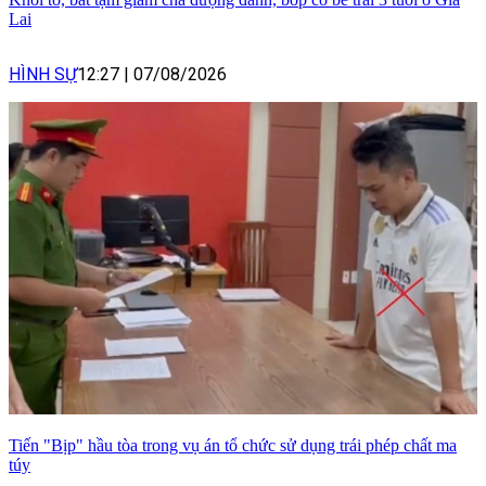
Lai
HÌNH SỰ
12:27
|
07/08/2026
Tiến "Bịp" hầu tòa trong vụ án tổ chức sử dụng trái phép chất ma
túy