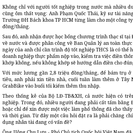
Không chỉ với người tốt nghiệp trong nước mà nhiều du
cũng ôm thất vọng: Anh Phạm Quốc Thái, kỹ sư tài năn
Trường ĐH Bách khoa TP HCM từng làm cho một công ty 
đồng/tháng.
Sau đó, anh nhận được học bổng chương trình thạc sĩ tại
về nước và được phân công về Ban Quản lý an toàn thự
ngày của anh chỉ cần trình độ tốt nghiệp THCS là có thể 
doanh nghiệp thực phẩm nộp vào, kiểm tra việc điền thôn
khớp không, nếu không khớp sẽ hướng dẫn điền cho đún
Với mức lương gần 2,8 triệu đồng/tháng, để bám trụ ở 
tiêu, anh phải xin tiền nhà, cuối tuần làm thêm ở Tây
GrabBike vào buổi tối kiếm thêm thu nhập.
Theo thống kê của Bộ LĐ-TB&XH, cả nước hiện có trên 
nghiệp. Trong đó, nhiều người đang phải cất tấm bằng 
hoặc chỉ để xin được một việc làm phổ thông đã cho thấy 
và thời gian. Từ đây một câu hỏi đặt ra là phải chăng ch
dụng nhân tài đang có vấn đề?
Ông Uông Chu Lưu - Phó Chủ tịch Quốc hội Việt Nam đã t