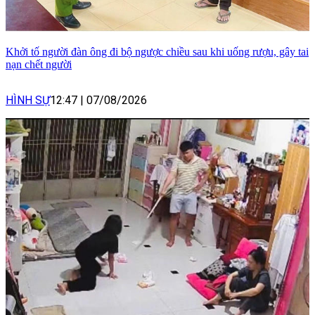
Khởi tố người đàn ông đi bộ ngược chiều sau khi uống rượu, gây tai
nạn chết người
HÌNH SỰ
12:47
|
07/08/2026