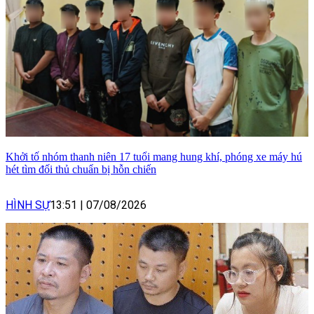
Khởi tố nhóm thanh niên 17 tuổi mang hung khí, phóng xe máy hú
hét tìm đối thủ chuẩn bị hỗn chiến
HÌNH SỰ
13:51
|
07/08/2026