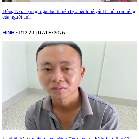
Đồng Nai: Tạm giữ gã thanh niên bạo hành bé gái 11 tuổi con riêng
của người tình
HÌNH SỰ
12:29
|
07/08/2026
Khởi tố, bắt tạm giam cha dượng đánh, bóp cổ bé trai 3 tuổi ở Gia