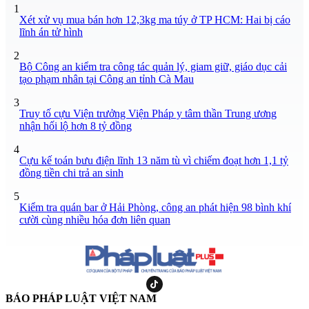
1
Xét xử vụ mua bán hơn 12,3kg ma túy ở TP HCM: Hai bị cáo
lĩnh án tử hình
2
Bộ Công an kiểm tra công tác quản lý, giam giữ, giáo dục cải
tạo phạm nhân tại Công an tỉnh Cà Mau
3
Truy tố cựu Viện trưởng Viện Pháp y tâm thần Trung ương
nhận hối lộ hơn 8 tỷ đồng
4
Cựu kế toán bưu điện lĩnh 13 năm tù vì chiếm đoạt hơn 1,1 tỷ
đồng tiền chi trả an sinh
5
Kiểm tra quán bar ở Hải Phòng, công an phát hiện 98 bình khí
cười cùng nhiều hóa đơn liên quan
BÁO PHÁP LUẬT VIỆT NAM