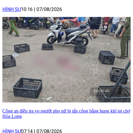
HÌNH SỰ
10:16
|
07/08/2026
Công an điều tra vụ người phụ nữ bị tấn công bằng hung khí tại chợ
Hòa Long
HÌNH SỰ
07:14
|
07/08/2026