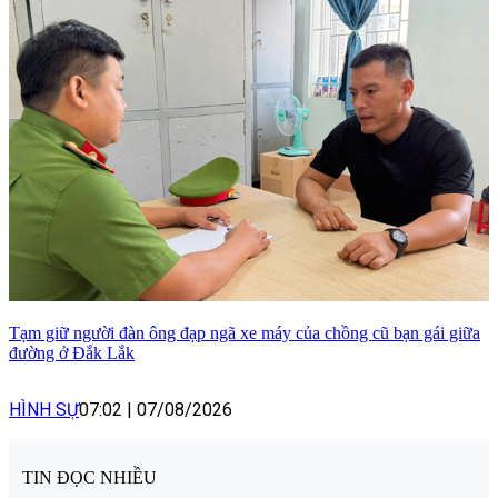
Tạm giữ người đàn ông đạp ngã xe máy của chồng cũ bạn gái giữa
đường ở Đắk Lắk
HÌNH SỰ
07:02
|
07/08/2026
TIN ĐỌC NHIỀU