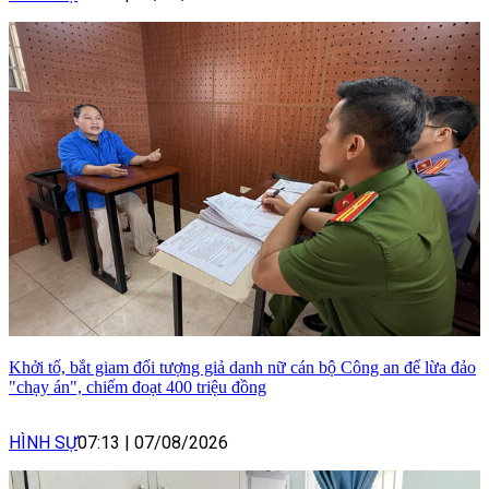
Khởi tố, bắt giam đối tượng giả danh nữ cán bộ Công an để lừa đảo
"chạy án", chiếm đoạt 400 triệu đồng
HÌNH SỰ
07:13
|
07/08/2026