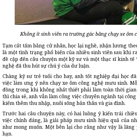
Không ít sinh viên ra trường gác bằng chạy xe ôm
Tạm cất tấm bằng cử nhân, học lại nghề, nhận lương the
là một tình trạng phổ biến của nhiều sinh viên sau khi 
đề cập đến câu chuyện một kỹ sư và một thạc sĩ kinh tế
nghệ đã thu hút sự chú ý của dư luận.
Chàng kỹ sư trẻ tuổi cho hay, anh tốt nghiệp đại học 
việc làm ưng ý nên chạy xe ôm công nghệ mưu sinh. Mỗi
đồng trong khi không nhất thiết phải làm toàn thời gian 
thì chia sẻ, anh vẫn làm công việc chuyên ngành tại côn
kiếm thêm thu nhập, nuôi sống bản thân và gia đình.
Trước hai câu chuyện này, có hai luồng ý kiến trái chiề
việc chính đáng, là giải pháp mưu sinh hiệu quả của n
như mong muốn. Một bên lại cho rằng như vậy là lãng 
hạn.