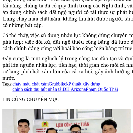
tài năng, chúng ta đã có quy định trong các Nghị định, v
áp dụng chính sách đãi ngộ người có tài thực sự phát h
trạng chảy máu chất xám, không thu hút được người tài n
có những bất cập.
Có thể thấy, việc sử dụng nhân lực không đúng chuyên 
phù hợp; việc đối xử, đãi ngộ thiếu công bằng đã tước đ
cách chính đáng cùng với hoài bão cống hiến bằng trí tuệ
Đây cũng là một nghịch lý trong công tác đào tạo và đ
phí lớn nguồn nhân lực, tiền bạc, thời gian cho mỗi cá nhâ
sự lãng phí chất xám lớn của cả xã hội, gây ảnh hưởng t
nước.
Tags:
chảy máu chất xám
Grabbike
kỹ thuật xây dựng
chính sách thu hút nhân tài
ĐH Arizona
Phạm Quốc Thái
TIN CÙNG CHUYÊN MỤC