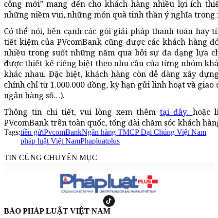
công mới” mang đến cho khách hàng nhiều lợi ích thiết
những niềm vui, những món quà tinh thần ý nghĩa trong 
Có thể nói, bên cạnh các gói giải pháp thanh toán hay 
tiết kiệm của PVcomBank cũng được các khách hàng đó
nhiều trong suốt những năm qua bởi sự đa dạng lựa c
được thiết kế riêng biệt theo nhu cầu của từng nhóm khá
khác nhau. Đặc biệt, khách hàng còn dễ dàng xây dựng 
chính chỉ từ 1.000.000 đồng, kỳ hạn gửi linh hoạt và giao 
ngân hàng số…).
Thông tin chi tiết, vui lòng xem thêm
tại đây.
hoặc l
PVcomBank trên toàn quốc, tổng đài chăm sóc khách hàn
Tags:
tiền gửi
PvcomBank
Ngân hàng TMCP Đại Chúng Việt Nam
pháp luật Việt Nam
Phapluatplus
TIN CÙNG CHUYÊN MỤC
BÁO PHÁP LUẬT VIỆT NAM