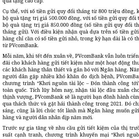
quà tặng cao cấp.
Cụ thể, với số tiền gửi quy đổi tháng từ 800 triệu đồng
bộ quà tặng trị giá 500.000 đồng, với số tiền gửi quy đổi 
bộ quà tặng trị giá 850.000 đồng (số tiền gửi quy đổi th
tháng gửi). Với điều kiện nhận quà dựa trên số tiền gử
hàng chỉ cần có số tiền gửi nhỏ, trong kỳ hạn dài là có 
từ PVcomBank.
Mỗi năm, khi tết đến xuân về, PVcomBank vẫn luôn triển
đãi cho khách hàng gửi tiết kiệm như một hoạt động th
các khách hàng thân thiết và gắn bó với Ngân hàng. Năm
người dân gặp nhiều khó khăn do dịch bệnh, PVcomBan
chương trình “Khơi nguồn tài lộc – Đón thành công tới
toàn quốc. Tích lũy hôm nay, nhận tài lộc đầu xuân 
thịnh vượng, PVcomBank sẽ là người bạn đồnh hành cù
qua thách thức và gặt hái thành công trong 2021. Đó ch
sáng, cũng là lời chúc tốt lành mà Ngân hàng muốn gửi
hàng và người dân nhân dịp năm mới.
Trước sự gia tăng về nhu cầu gửi tiết kiệm của thị trư
suất cạnh tranh, chương trình khuyến mại “Khơi nguồ