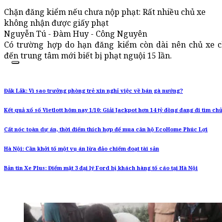
Chặn đăng kiểm nếu chưa nộp phạt: Rất nhiều chủ xe
không nhận được giấy phạt
Nguyễn Tú - Đàm Huy - Công Nguyên
Có trường hợp do hạn đăng kiểm còn dài nên chủ xe c
đến trung tâm mới biết bị phạt nguội 15 lần.
Đắk Lắk: Vì sao trưởng phòng trẻ xin nghỉ việc về bán gà nướng?
Kết quả xổ số Vietlott hôm nay 1/10: Giải Jackpot hơn 14 tỷ đồng đang đi tìm c
Cất nóc toàn dự án, thời điểm thích hợp để mua căn hộ EcoHome Phúc Lợi
Hà Nội: Cần khởi tố một vụ án lừa đảo chiếm đoạt tài sản
Bản tin Xe Plus: Điểm mặt 3 đại lý Ford bị khách hàng tố cáo tại Hà Nội