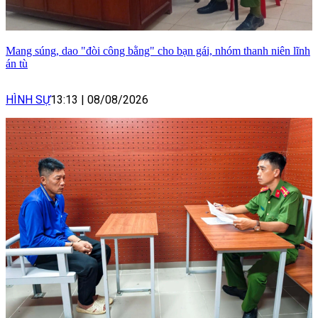
Mang súng, dao "đòi công bằng" cho bạn gái, nhóm thanh niên lĩnh
án tù
HÌNH SỰ
13:13
|
08/08/2026