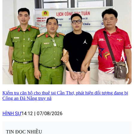
Kiểm tra căn hộ cho thuê tại Cần Thơ, phát hiện đối tượng đang bị
Công an Đà Nẵng truy nã
HÌNH SỰ
14:12
|
07/08/2026
TIN ĐỌC NHIỀU