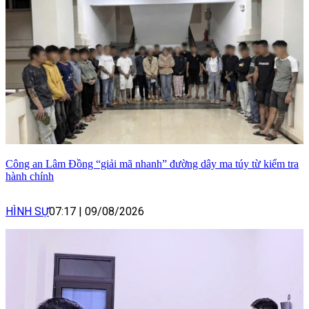
Công an Lâm Đồng “giải mã nhanh” đường dây ma túy từ kiểm tra
hành chính
HÌNH SỰ
07:17
|
09/08/2026