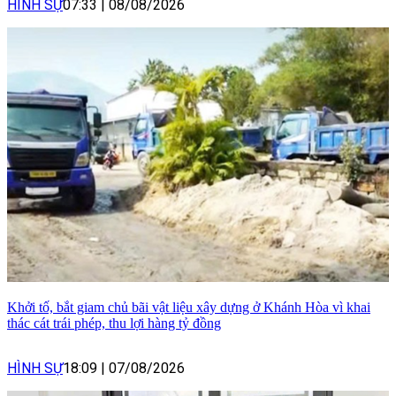
HÌNH SỰ
07:33
|
08/08/2026
Khởi tố, bắt giam chủ bãi vật liệu xây dựng ở Khánh Hòa vì khai
thác cát trái phép, thu lợi hàng tỷ đồng
HÌNH SỰ
18:09
|
07/08/2026