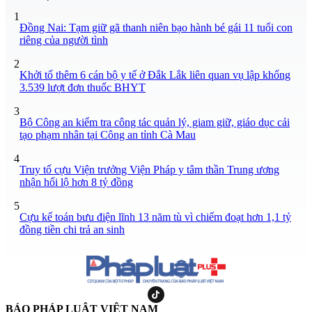
1
Đồng Nai: Tạm giữ gã thanh niên bạo hành bé gái 11 tuổi con
riêng của người tình
2
Khởi tố thêm 6 cán bộ y tế ở Đắk Lắk liên quan vụ lập khống
3.539 lượt đơn thuốc BHYT
3
Bộ Công an kiểm tra công tác quản lý, giam giữ, giáo dục cải
tạo phạm nhân tại Công an tỉnh Cà Mau
4
Truy tố cựu Viện trưởng Viện Pháp y tâm thần Trung ương
nhận hối lộ hơn 8 tỷ đồng
5
Cựu kế toán bưu điện lĩnh 13 năm tù vì chiếm đoạt hơn 1,1 tỷ
đồng tiền chi trả an sinh
BÁO PHÁP LUẬT VIỆT NAM