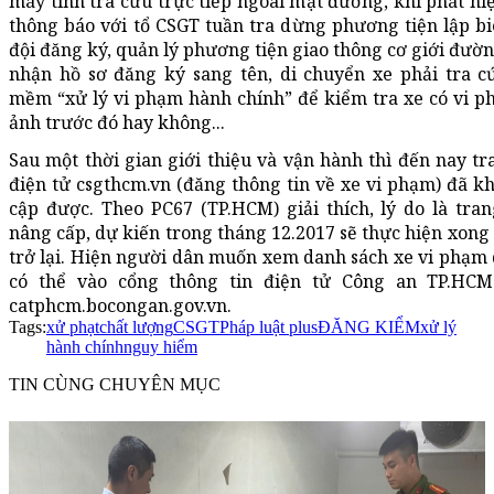
máy tính tra cứu trực tiếp ngoài mặt đường, khi phát hi
thông báo với tổ CSGT tuần tra dừng phương tiện lập bi
đội đăng ký, quản lý phương tiện giao thông cơ giới đường
nhận hồ sơ đăng ký sang tên, di chuyển xe phải tra c
mềm “xử lý vi phạm hành chính” để kiểm tra xe có vi 
ảnh trước đó hay không...
Sau một thời gian giới thiệu và vận hành thì đến nay tr
điện tử csgthcm.vn (đăng thông tin về xe vi phạm) đã k
cập được. Theo PC67 (TP.HCM) giải thích, lý do là tr
nâng cấp, dự kiến trong tháng 12.2017 sẽ thực hiện xong
trở lại. Hiện người dân muốn xem danh sách xe vi phạm
có thể vào cổng thông tin điện tử Công an TP.HCM 
catphcm.bocongan.gov.vn.
Tags:
xử phạt
chất lượng
CSGT
Pháp luật plus
ĐĂNG KIỂM
xử lý
hành chính
nguy hiểm
TIN CÙNG CHUYÊN MỤC