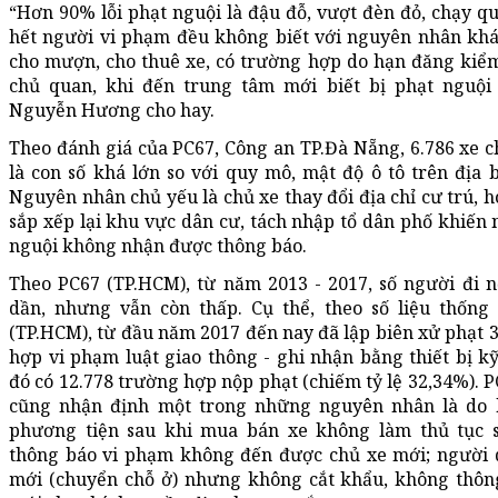
“Hơn 90% lỗi phạt nguội là đậu đỗ, vượt đèn đỏ, chạy qu
hết người vi phạm đều không biết với nguyên nhân kh
cho mượn, cho thuê xe, có trường hợp do hạn đăng kiể
chủ quan, khi đến trung tâm mới biết bị phạt nguội 
Nguyễn Hương cho hay.
Theo đánh giá của PC67, Công an TP.Đà Nẵng, 6.786 xe 
là con số khá lớn so với quy mô, mật độ ô tô trên địa
Nguyên nhân chủ yếu là chủ xe thay đổi địa chỉ cư trú, h
sắp xếp lại khu vực dân cư, tách nhập tổ dân phố khiến 
nguội không nhận được thông báo.
Theo PC67 (TP.HCM), từ năm 2013 - 2017, số người đi 
dần, nhưng vẫn còn thấp. Cụ thể, theo số liệu thống
(TP.HCM), từ đầu năm 2017 đến nay đã lập biên xử phạt 
hợp vi phạm luật giao thông - ghi nhận bằng thiết bị kỹ
đó có 12.778 trường hợp nộp phạt (chiếm tỷ lệ 32,34%). 
cũng nhận định một trong những nguyên nhân là do 
phương tiện sau khi mua bán xe không làm thủ tục 
thông báo vi phạm không đến được chủ xe mới; người
mới (chuyển chỗ ở) nhưng không cắt khẩu, không thông