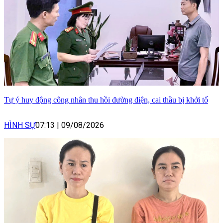
Tự ý huy động công nhân thu hồi đường điện, cai thầu bị khởi tố
HÌNH SỰ
07:13
|
09/08/2026