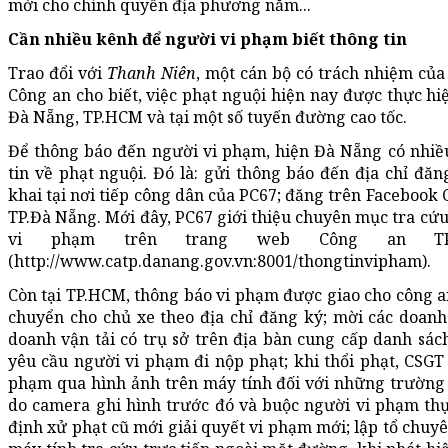
mới cho chính quyền địa phương nắm...
Cần nhiều kênh để người vi phạm biết thông tin
Trao đổi với
Thanh Niên
, một cán bộ có trách nhiệm củ
Công an cho biết, việc phạt nguội hiện nay được thực hiệ
Đà Nẵng, TP.HCM và tại một số tuyến đường cao tốc.
Để thông báo đến người vi phạm, hiện Đà Nẵng có nhiề
tin về phạt nguội. Đó là: gửi thông báo đến địa chỉ đăn
khai tại nơi tiếp công dân của PC67; đăng trên Facebook
TP.Đà Nẵng. Mới đây, PC67 giới thiệu chuyên mục tra cứ
vi phạm trên trang web Công an TP
(http://www.catp.danang.gov.vn:8001/thongtinvipham).
Còn tại TP.HCM, thông báo vi phạm được giao cho công 
chuyển cho chủ xe theo địa chỉ đăng ký; mời các doan
doanh vận tải có trụ sở trên địa bàn cung cấp danh sác
yêu cầu người vi phạm đi nộp phạt; khi thổi phạt, CSGT 
phạm qua hình ảnh trên máy tính đối với những trường
do camera ghi hình trước đó và buộc người vi phạm th
định xử phạt cũ mới giải quyết vi phạm mới; lập tổ chuy