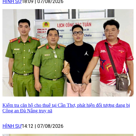
HÌNH SỰ
18:09
|
07/08/2026
Kiểm tra căn hộ cho thuê tại Cần Thơ, phát hiện đối tượng đang bị
Công an Đà Nẵng truy nã
HÌNH SỰ
14:12
|
07/08/2026