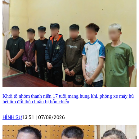
Khởi tố nhóm thanh niên 17 tuổi mang hung khí, phóng xe máy hú
hét tìm đối thủ chuẩn bị hỗn chiến
HÌNH SỰ
13:51
|
07/08/2026