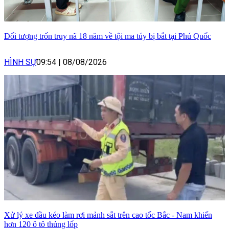
Đối tượng trốn truy nã 18 năm về tội ma túy bị bắt tại Phú Quốc
HÌNH SỰ
09:54
|
08/08/2026
Xử lý xe đầu kéo làm rơi mảnh sắt trên cao tốc Bắc - Nam khiến
hơn 120 ô tô thủng lốp