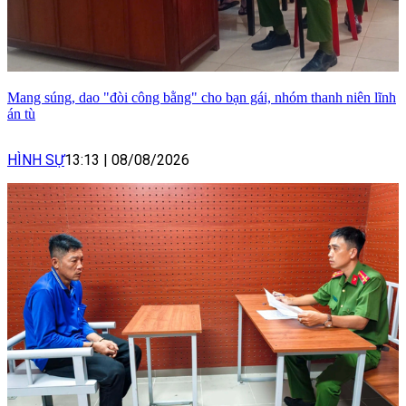
Mang súng, dao "đòi công bằng" cho bạn gái, nhóm thanh niên lĩnh
án tù
HÌNH SỰ
13:13
|
08/08/2026