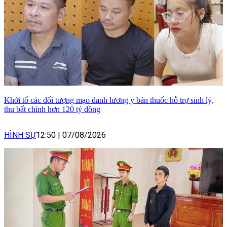
Khởi tố các đối tượng mạo danh lương y bán thuốc hỗ trợ sinh lý,
thu bất chính hơn 120 tỷ đồng
HÌNH SỰ
12:50
|
07/08/2026