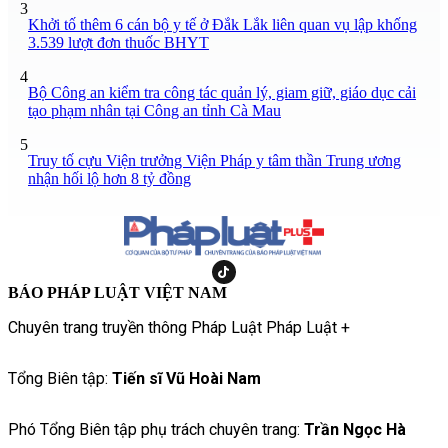
3
Khởi tố thêm 6 cán bộ y tế ở Đắk Lắk liên quan vụ lập khống
3.539 lượt đơn thuốc BHYT
4
Bộ Công an kiểm tra công tác quản lý, giam giữ, giáo dục cải
tạo phạm nhân tại Công an tỉnh Cà Mau
5
Truy tố cựu Viện trưởng Viện Pháp y tâm thần Trung ương
nhận hối lộ hơn 8 tỷ đồng
BÁO PHÁP LUẬT VIỆT NAM
Chuyên trang truyền thông Pháp Luật Pháp Luật +
Tổng Biên tập:
Tiến sĩ Vũ Hoài Nam
Phó Tổng Biên tập phụ trách chuyên trang:
Trần Ngọc Hà