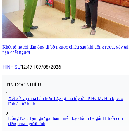
Khởi tố người đàn ông đi bộ ngược chiều sau khi uống rượu, gây tai
nạn chết người
HÌNH SỰ
12:47
|
07/08/2026
TIN ĐỌC NHIỀU
1
Xét xử vụ mua bán hơn 12,3kg ma túy ở TP HCM: Hai bị cáo
lĩnh án tử hình
2
Đồng Nai: Tạm giữ gã thanh niên bạo hành bé gái 11 tuổi con
riêng của người tình