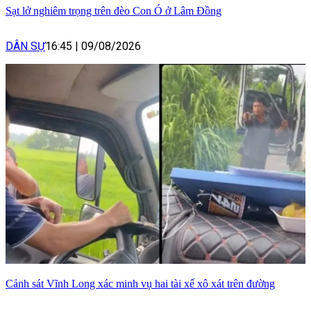
Sạt lở nghiêm trọng trên đèo Con Ó ở Lâm Đồng
DÂN SỰ
16:45
|
09/08/2026
Cảnh sát Vĩnh Long xác minh vụ hai tài xế xô xát trên đường