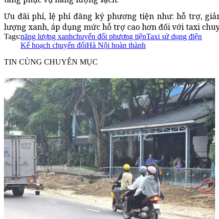
Ưu đãi phí, lệ phí đăng ký phương tiện như: hỗ trợ, giả
lượng xanh, áp dụng mức hỗ trợ cao hơn đối với taxi chuy
Tags:
năng lượng xanh
chuyển đổi phương tiện
Taxi sử dụng điện
Kế hoạch chuyển đổi
Hà Nội hoàn thành
TIN CÙNG CHUYÊN MỤC