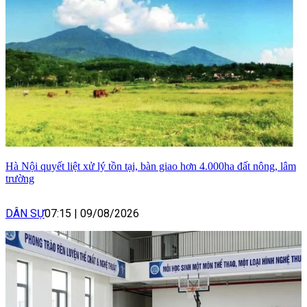
Hà Nội quyết liệt xử lý tồn tại, bàn giao hơn 4.000ha đất nông, lâm
trường
DÂN SỰ
07:15
|
09/08/2026