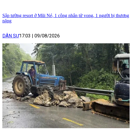
Sập tường resort ở Mũi Né, 1 công nhân tử vong, 1 người bị thương
nặng
DÂN SỰ
17:03
|
09/08/2026