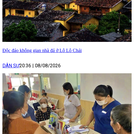
Độc đáo không gian nhà đá ở Lô Lô Chải
DÂN SỰ
20:36
|
08/08/2026