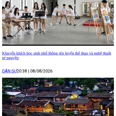
Khuyến khích học sinh phổ thông rèn luyện thể thao và nghệ thuật
tự nguyện
DÂN SỰ
20:38
|
08/08/2026