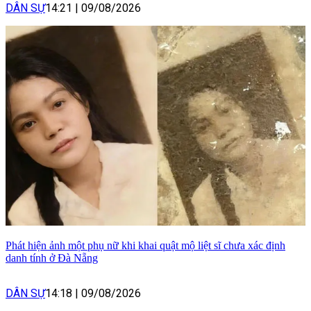
DÂN SỰ
14:21
|
09/08/2026
Phát hiện ảnh một phụ nữ khi khai quật mộ liệt sĩ chưa xác định
danh tính ở Đà Nẵng
DÂN SỰ
14:18
|
09/08/2026