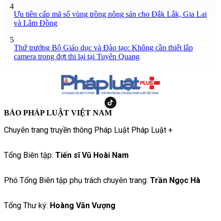
4
Ưu tiên cấp mã số vùng trồng nông sản cho Đắk Lắk, Gia Lai
và Lâm Đồng
5
Thứ trưởng Bộ Giáo dục và Đào tạo: Không cần thiết lắp
camera trong đợt thi lại tại Tuyên Quang
BÁO PHÁP LUẬT VIỆT NAM
Chuyên trang truyền thông Pháp Luật Pháp Luật +
Tổng Biên tập:
Tiến sĩ Vũ Hoài Nam
Phó Tổng Biên tập phụ trách chuyên trang:
Trần Ngọc Hà
Tổng Thư ký:
Hoàng Văn Vượng