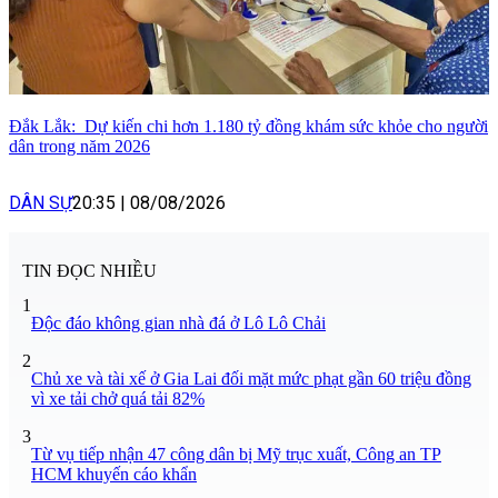
Đắk Lắk: Dự kiến chi hơn 1.180 tỷ đồng khám sức khỏe cho người
dân trong năm 2026
DÂN SỰ
20:35
|
08/08/2026
TIN ĐỌC NHIỀU
1
Độc đáo không gian nhà đá ở Lô Lô Chải
2
Chủ xe và tài xế ở Gia Lai đối mặt mức phạt gần 60 triệu đồng
vì xe tải chở quá tải 82%
3
Từ vụ tiếp nhận 47 công dân bị Mỹ trục xuất, Công an TP
HCM khuyến cáo khẩn