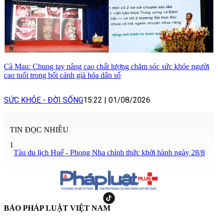
Cà Mau: Chung tay nâng cao chất lượng chăm sóc sức khỏe người
cao tuổi trong bối cảnh già hóa dân số
SỨC KHỎE - ĐỜI SỐNG
15:22
|
01/08/2026
TIN ĐỌC NHIỀU
1
Tàu du lịch Huế - Phong Nha chính thức khởi hành ngày 28/8
BÁO PHÁP LUẬT VIỆT NAM