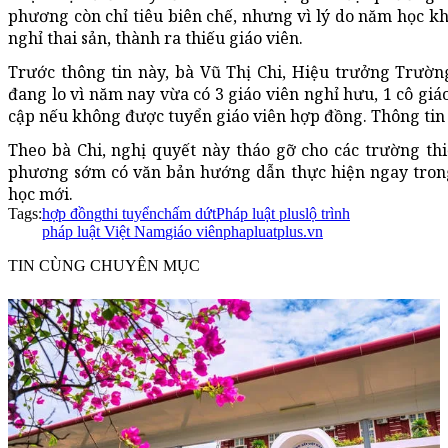
phương còn chỉ tiêu biên chế, nhưng vì lý do năm học kh
nghỉ thai sản, thành ra thiếu giáo viên.
Trước thông tin này, bà Vũ Thị Chi, Hiệu trưởng Trườ
đang lo vì năm nay vừa có 3 giáo viên nghỉ hưu, 1 cô giáo
cập nếu không được tuyển giáo viên hợp đồng. Thông tin 
Theo bà Chi, nghị quyết này tháo gỡ cho các trường thi
phương sớm có văn bản hướng dẫn thực hiện ngay trong
học mới.
Tags:
hợp đồng
thi tuyển
chấm dứt
Pháp luật plus
lộ trình
pháp luật Việt Nam
giáo viên
phapluatplus.vn
TIN CÙNG CHUYÊN MỤC