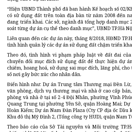
“Hiện UBND Thành phố đã ban hành Kế hoạch số 02/KH
có sử dụng đất trên toàn địa bàn từ năm 2008 đến na
đang triển khai. Các sở, ngành đã tổng hợp danh mục 2
soát từng dự án cụ thể theo danh mục”, UBND TP.Hà Nội
Liên quan đến các dự án này, tháng 8/2018, HĐND TP.Hà
tình hình quản lý các dự án sử dụng đất chậm triển khai
Theo đó, tình hình vi phạm pháp luật về đất đai của 
chuyển đổi mục đích sử dụng đất để thực hiện dự án
chiếm, hoang hoá, sử dụng sai mục đích, lãng phí, cho 
số nơi gây bức xúc cho nhân dân.
Điển hình như: Dự án Trung tâm Thương mại Đền Lừ,
văn phòng, dịch vụ thương mại và nhà ở cao cấp bán
phòng và nhà ở tại số 2-4 Đội Nhân, phường Vĩnh Phú
Quang Trung tại phường Yên Sở, quận Hoàng Mai; Dự án
Hoàn Kiểm; Dự án Nam Đàn Plaza (Cty CP địa ốc Dầu 
Khu đô thị Mỹ Đình 2, (Tổng công ty HUD), quận Nam Từ
Theo báo cáo của Sở Tài nguyên và Môi trường TP.Hà