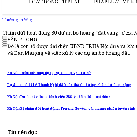
HOẠT ĐỘNG TƯ PHÁP
PHÁP LUẬT VỀ KI
Thương trường
Chấm dứt hoạt động 30 dự án bỏ hoang “đất vàng” ở Hà 
VÂN PHONG
Đó là con số được đại diện UBND TP.Hà Nội đưa ra khi t
và Đan Phượng về việc xử lý các dự án bỏ hoang đất.
Hà Nội chấm dứt hoạt động Dự án chợ Ngã Tư Sở
Dự án tại số 19 Lê Thanh Nghị đã hoàn thành thủ tục chấm dứt hoạt động
Hà Nội: Dự án xây dựng bệnh viện 286 tỷ chấm dứt hoạt động
Hà Nội: Bị chấm dứt hoạt động, Trường Newton vẫn ngang nhiên tuyển sinh
Tin nên đọc