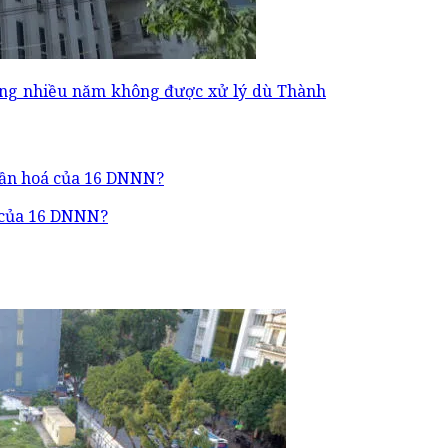
Tùng nhiều năm không được xử lý dù Thành
á của 16 DNNN?