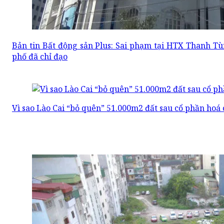
Bản tin Bất động sản Plus: Sai phạm tại HTX Thanh 
phố đã chỉ đạo
Vì sao Lào Cai “bỏ quên” 51.000m2 đất sau cổ phần ho