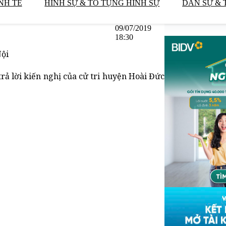
NH TẾ
HÌNH SỰ & TỐ TỤNG HÌNH SỰ
DÂN SỰ & 
09/07/2019
18:30
Nội
rả lời kiến nghị của cử tri huyện Hoài Đức