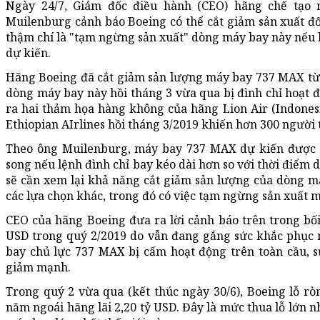
Ngày 24/7, Giám đốc điều hành (CEO) hãng chế tạo 
Muilenburg cảnh báo Boeing có thể cắt giảm sản xuất 
thậm chí là "tạm ngừng sản xuất" dòng máy bay này nếu l
dự kiến.
Hãng Boeing đã cắt giảm sản lượng máy bay 737 MAX từ 5
dòng máy bay này hồi tháng 3 vừa qua bị đình chỉ hoạt đ
ra hai thảm họa hàng không của hãng Lion Air (Indonesi
Ethiopian AIrlines hồi tháng 3/2019 khiến hơn 300 người 
Theo ông Muilenburg, máy bay 737 MAX dự kiến được nố
song nếu lệnh đình chỉ bay kéo dài hơn so với thời điểm d
sẽ cần xem lại khả năng cắt giảm sản lượng của dòng 
các lựa chọn khác, trong đó có việc tạm ngừng sản xuất 
CEO của hãng Boeing đưa ra lời cảnh báo trên trong bối
USD trong quý 2/2019 do vẫn đang gắng sức khắc phục 
bay chủ lực 737 MAX bị cấm hoạt động trên toàn cầu, s
giảm mạnh.
Trong quý 2 vừa qua (kết thúc ngày 30/6), Boeing lỗ rò
năm ngoái hãng lãi 2,20 tỷ USD. Đây là mức thua lỗ lớn n