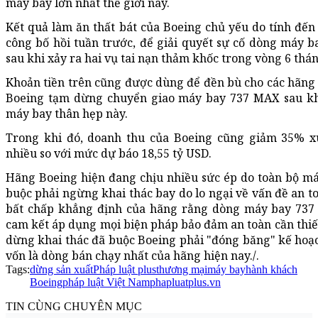
máy bay lớn nhất thế giới này.
Kết quả làm ăn thất bát của Boeing chủ yếu do tính đến 
công bố hồi tuần trước, để giải quyết sự cố dòng máy 
sau khi xảy ra hai vụ tai nạn thảm khốc trong vòng 6 thán
Khoản tiền trên cũng được dùng để đền bù cho các hãng
Boeing tạm dừng chuyển giao máy bay 737 MAX sau kh
máy bay thân hẹp này.
Trong khi đó, doanh thu của Boeing cũng giảm 35% x
nhiều so với mức dự báo 18,55 tỷ USD.
Hãng Boeing hiện đang chịu nhiều sức ép do toàn bộ má
buộc phải ngừng khai thác bay do lo ngại về vấn đề an t
bất chấp khẳng định của hãng rằng dòng máy bay 737 
cam kết áp dụng mọi biện pháp bảo đảm an toàn cần thiết 
dừng khai thác đã buộc Boeing phải "đóng băng" kế hoạ
vốn là dòng bán chạy nhất của hãng hiện nay./.
Tags:
dừng sản xuất
Pháp luật plus
thương mại
máy bay
hành khách
Boeing
pháp luật Việt Nam
phapluatplus.vn
TIN CÙNG CHUYÊN MỤC