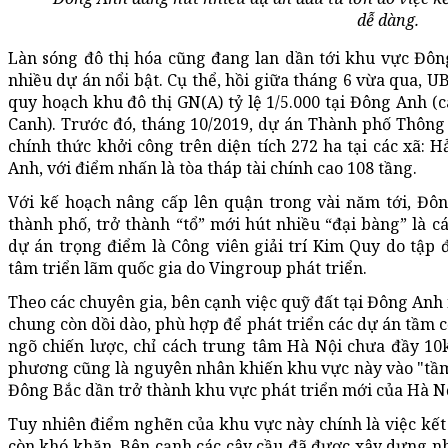
dễ dàng.
Làn sóng đô thị hóa cũng đang lan dần tới khu vực Đô
nhiều dự án nổi bật. Cụ thể, hồi giữa tháng 6 vừa qua, 
quy hoạch khu đô thị GN(A) tỷ lệ 1/5.000 tại Đông Anh (
Canh). Trước đó, tháng 10/2019, dự án Thành phố Thông
chính thức khởi công trên diện tích 272 ha tại các xã: 
Anh, với điểm nhấn là tòa tháp tài chính cao 108 tầng.
Với kế hoạch nâng cấp lên quận trong vài năm tới, Đô
thành phố, trở thành “tổ” mới hút nhiều “đại bàng” là c
dự án trọng điểm là Công viên giải trí Kim Quy do tập
tâm triển lãm quốc gia do Vingroup phát triển.
Theo các chuyên gia, bên cạnh việc quỹ đất tại Đông Anh
chung còn dồi dào, phù hợp để phát triển các dự án tầm cỡ
ngõ chiến lược, chỉ cách trung tâm Hà Nội chưa đầy 10k
phương cũng là nguyên nhân khiến khu vực này vào "tầm
Đông Bắc dần trở thành khu vực phát triển mới của Hà Nộ
Tuy nhiên điểm nghẽn của khu vực này chính là việc kế
còn khó khăn. Bên cạnh các cây cầu đã được xây dựng n