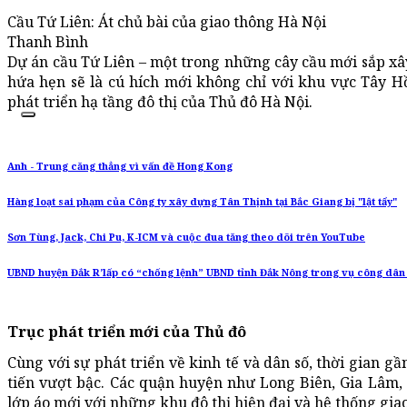
Cầu Tứ Liên: Át chủ bài của giao thông Hà Nội
Thanh Bình
Dự án cầu Tứ Liên – một trong những cây cầu mới sắp x
hứa hẹn sẽ là cú hích mới không chỉ với khu vực Tây H
phát triển hạ tầng đô thị của Thủ đô Hà Nội.
Anh - Trung căng thẳng vì vấn đề Hong Kong
Hàng loạt sai phạm của Công ty xây dựng Tân Thịnh tại Bắc Giang bị "lật tẩy"
Sơn Tùng, Jack, Chi Pu, K-ICM và cuộc đua tăng theo dõi trên YouTube
UBND huyện Đắk R’lấp có “chống lệnh” UBND tỉnh Đắk Nông trong vụ công dân 
Trục phát triển mới của Thủ đô
Cùng với sự phát triển về kinh tế và dân số, thời gian gầ
tiến vượt bậc. Các quận huyện như Long Biên, Gia Lâm, 
lớp áo mới với những khu đô thị hiện đại và hệ thống gia