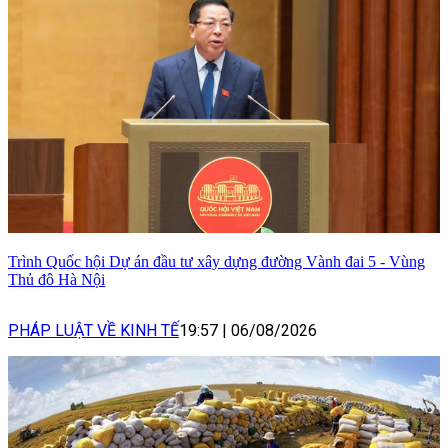
Trình Quốc hội Dự án đầu tư xây dựng đường Vành đai 5 - Vùng
Thủ đô Hà Nội
PHÁP LUẬT VỀ KINH TẾ
19:57
|
06/08/2026