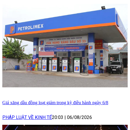
Giá xăng dầu đồng loạt giảm trong kỳ điều hành ngày 6/8
PHÁP LUẬT VỀ KINH TẾ
20:03
|
06/08/2026