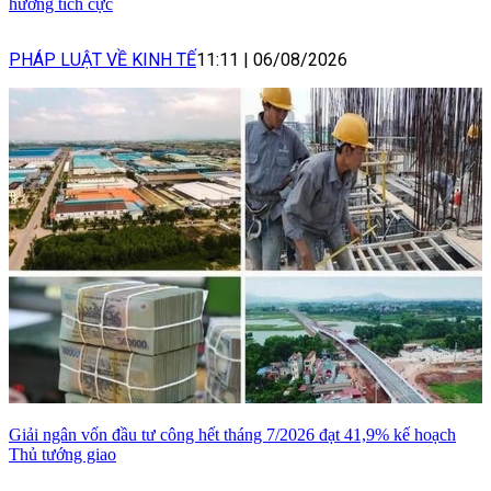
hướng tích cực
PHÁP LUẬT VỀ KINH TẾ
11:11
|
06/08/2026
Giải ngân vốn đầu tư công hết tháng 7/2026 đạt 41,9% kế hoạch
Thủ tướng giao