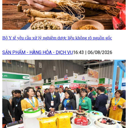
Bộ Y tế yêu cầu xử lý nghiêm dược liệu không rõ nguồn gốc
SẢN PHẨM - HÀNG HÓA - DỊCH VỤ
16:43
|
06/08/2026