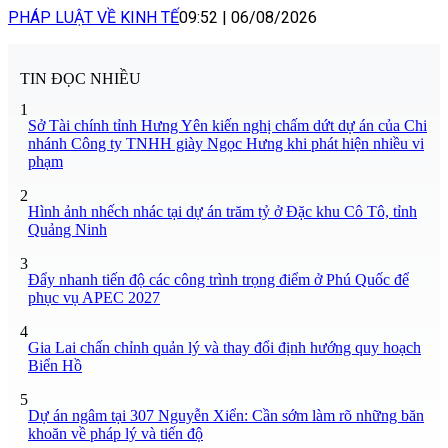
PHÁP LUẬT VỀ KINH TẾ
09:52
|
06/08/2026
TIN ĐỌC NHIỀU
1
Sở Tài chính tỉnh Hưng Yên kiến nghị chấm dứt dự án của Chi
nhánh Công ty TNHH giày Ngọc Hưng khi phát hiện nhiều vi
phạm
2
Hình ảnh nhếch nhác tại dự án trăm tỷ ở Đặc khu Cô Tô, tỉnh
Quảng Ninh
3
Đẩy nhanh tiến độ các công trình trọng điểm ở Phú Quốc để
phục vụ APEC 2027
4
Gia Lai chấn chỉnh quản lý và thay đổi định hướng quy hoạch
Biển Hồ
5
Dự án ngâm tại 307 Nguyễn Xiển: Cần sớm làm rõ những băn
khoăn về pháp lý và tiến độ