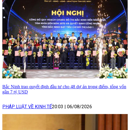
Bắc Ninh trao quyết định đầu tư cho 48 dự án trọng điểm, tổng vốn
gần 7 tỷ USD
PHÁP LUẬT VỀ KINH TẾ
20:03
|
06/08/2026