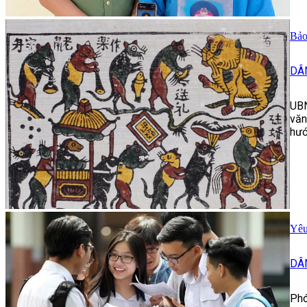
Bảo
DÂ
UBN
văn
hướ
Yêu
DÂ
Phó