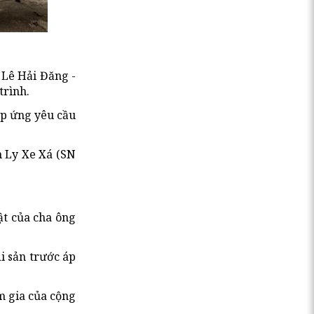
 Lê Hải Đăng -
trình.
áp ứng yêu cầu
h Ly Xe Xá (SN
ật của cha ông
i sản trước áp
m gia của cộng