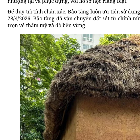
nhượng lại và phục dựng, với hồ sơ học riêng biệt.
Để duy trì tính chân xác, Bảo tàng luôn ưu tiên sử dụn
28/4/2026, Bảo tàng đã vận chuyển đất sét từ chính nú
trọn vẻ thẩm mỹ và độ bền vững.