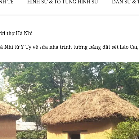
NH TẾ
HÌNH SỰ & TỐ TỤNG HÌNH SỰ
DÂN SỰ & 
ười thợ Hà Nhì
Nhì từ Y Tý về sửa nhà trình tường bằng đất sét Lào Cai, 