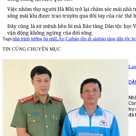
Việc nhóm thợ người Hà Nhì trở lại chăm sóc mái nhà tr
sống mãi khi được trao truyền qua đôi tay của các thế h
Đây cũng là sứ mệnh bền bỉ mà Bảo tàng Dân tộc học Vi
vận động không ngừng của đời sống.
Tags:
nhà trình tường hà nhì
LÀo Cai
bảo tồn di sản
bảo tàng dân tộc h
TIN CÙNG CHUYÊN MỤC
Lan
DÂ
Nhằ
Côn
trợ
đã 