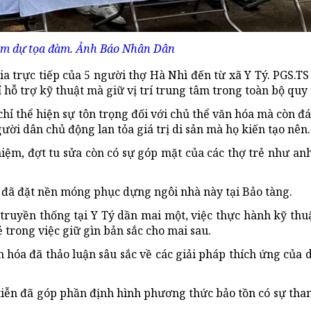
ham dự tọa đàm. Ảnh Báo Nhân Dân
a trực tiếp của 5 người thợ Hà Nhì đến từ xã Y Tý. PGS.TS
ỗ trợ kỹ thuật mà giữ vị trí trung tâm trong toàn bộ quy 
hỉ thể hiện sự tôn trọng đối với chủ thể văn hóa mà còn đ
ời dân chủ động lan tỏa giá trị di sản mà họ kiến tạo nên.
ệm, đợt tu sửa còn có sự góp mặt của các thợ trẻ như an
 đã đặt nền móng phục dựng ngôi nhà này tại Bảo tàng.
truyền thống tại Y Tý dần mai một, việc thực hành kỹ thu
ẻ trong việc giữ gìn bản sắc cho mai sau.
 hóa đã thảo luận sâu sắc về các giải pháp thích ứng của d
 tiễn đã góp phần định hình phương thức bảo tồn có sự tha