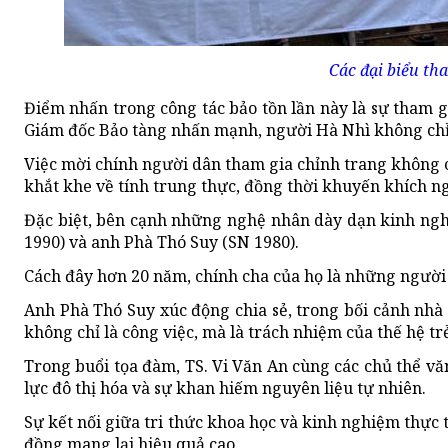
Các đại biểu t
Điểm nhấn trong công tác bảo tồn lần này là sự tham gi
Giám đốc Bảo tàng nhấn mạnh, người Hà Nhì không chỉ h
Việc mời chính người dân tham gia chỉnh trang không c
khắt khe về tính trung thực, đồng thời khuyến khích ngư
Đặc biệt, bên cạnh những nghệ nhân dày dạn kinh nghi
1990) và anh Phà Thó Suy (SN 1980).
Cách đây hơn 20 năm, chính cha của họ là những người
Anh Phà Thó Suy xúc động chia sẻ, trong bối cảnh nhà 
không chỉ là công việc, mà là trách nhiệm của thế hệ tr
Trong buổi tọa đàm, TS. Vi Văn An cùng các chủ thể văn
lực đô thị hóa và sự khan hiếm nguyên liệu tự nhiên.
Sự kết nối giữa tri thức khoa học và kinh nghiệm thực
đồng mang lại hiệu quả cao.