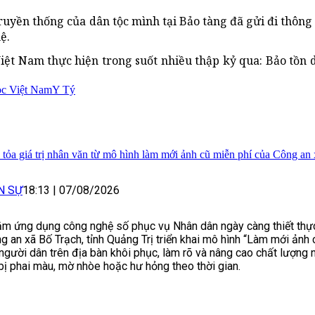
uyền thống của dân tộc mình tại Bảo tàng đã gửi đi thông đ
ệ.
ệt Nam thực hiện trong suốt nhiều thập kỷ qua: Bảo tồn d
ọc Việt Nam
Y Tý
 tỏa giá trị nhân văn từ mô hình làm mới ảnh cũ miễn phí của Công an
N SỰ
18:13
|
07/08/2026
m ứng dụng công nghệ số phục vụ Nhân dân ngày càng thiết thực
g an xã Bố Trạch, tỉnh Quảng Trị triển khai mô hình “Làm mới ảnh 
 người dân trên địa bàn khôi phục, làm rõ và nâng cao chất lượng
bị phai màu, mờ nhòe hoặc hư hỏng theo thời gian.