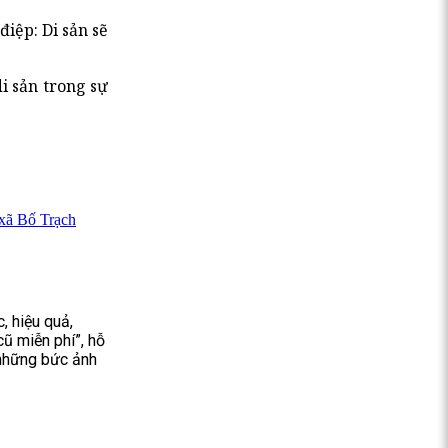
iệp: Di sản sẽ
i sản trong sự
 xã Bố Trạch
, hiệu quả,
cũ miễn phí”, hỗ
 những bức ảnh