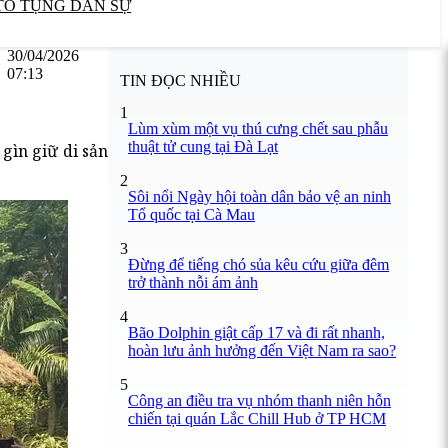
TỐ TỤNG DÂN SỰ
30/04/2026
07:13
TIN ĐỌC NHIỀU
1
Lùm xùm một vụ thú cưng chết sau phẫu
thuật tử cung tại Đà Lạt
gìn giữ di sản
2
Sôi nổi Ngày hội toàn dân bảo vệ an ninh
Tổ quốc tại Cà Mau
3
Đừng để tiếng chó sủa kêu cứu giữa đêm
trở thành nỗi ám ảnh
4
Bão Dolphin giật cấp 17 và đi rất nhanh,
hoàn lưu ảnh hưởng đến Việt Nam ra sao?
5
Công an điều tra vụ nhóm thanh niên hỗn
chiến tại quán Lắc Chill Hub ở TP HCM