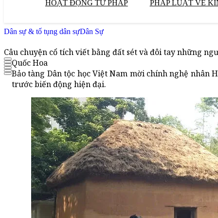
HOẠT ĐỘNG TƯ PHÁP
PHÁP LUẬT VỀ KI
Dân sự & tố tụng dân sự
Dân Sự
Câu chuyện cổ tích viết bằng đất sét và đôi tay những ng
Quốc Hoa
Bảo tàng Dân tộc học Việt Nam mời chính nghệ nhân Hà 
trước biến động hiện đại.