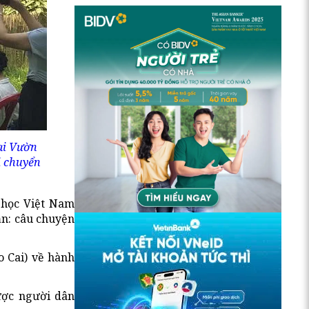
ại Vườn
i chuyển
c học Việt Nam
ản: câu chuyện
o Cai) về hành
ược người dân