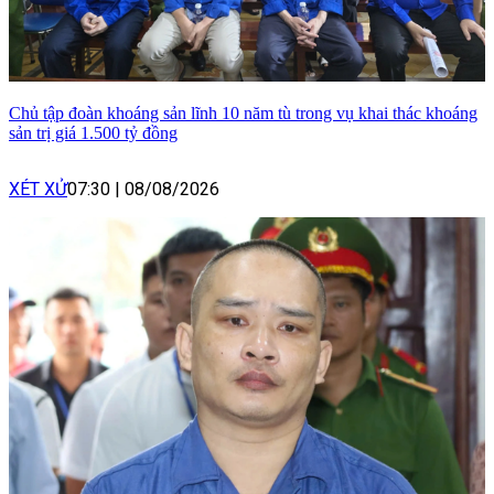
Chủ tập đoàn khoáng sản lĩnh 10 năm tù trong vụ khai thác khoáng
sản trị giá 1.500 tỷ đồng
XÉT XỬ
07:30
|
08/08/2026