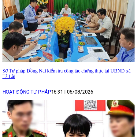
Sở Tư pháp Đồng Nai kiểm tra công tác chứng thực tại UBND xã
Tà Lài
HOẠT ĐỘNG TƯ PHÁP
16:31
|
06/08/2026