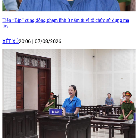
Tiến “Bịp” cùng đồng phạm lĩnh 8 năm tù vì tổ chức sử dụng ma
túy
XÉT XỬ
20:06
|
07/08/2026