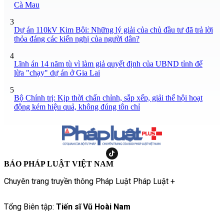
Cà Mau
3
Dự án 110kV Kim Bôi: Những lý giải của chủ đầu tư đã trả lời
thỏa đáng các kiến nghị của người dân?
4
Lĩnh án 14 năm tù vì làm giả quyết định của UBND tỉnh để
lừa "chạy" dự án ở Gia Lai
5
Bộ Chính trị: Kịp thời chấn chỉnh, sắp xếp, giải thể hội hoạt
động kém hiệu quả, không đúng tôn chỉ
BÁO PHÁP LUẬT VIỆT NAM
Chuyên trang truyền thông Pháp Luật Pháp Luật +
Tổng Biên tập:
Tiến sĩ Vũ Hoài Nam