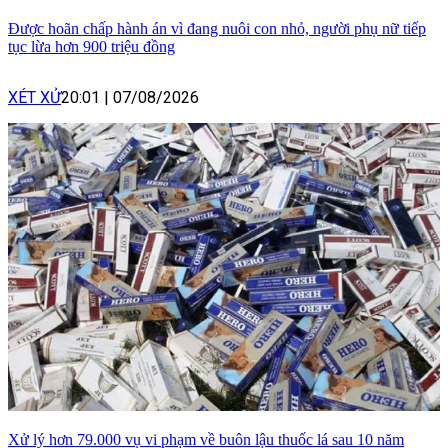
Được hoãn chấp hành án vì đang nuôi con nhỏ, người phụ nữ tiếp
tục lừa hơn 900 triệu đồng
XÉT XỬ
20:01
|
07/08/2026
Xử lý hơn 79.000 vụ vi phạm về buôn lậu thuốc lá sau 10 năm