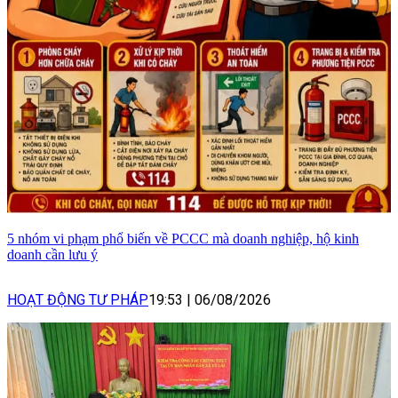
5 nhóm vi phạm phổ biến về PCCC mà doanh nghiệp, hộ kinh
doanh cần lưu ý
HOẠT ĐỘNG TƯ PHÁP
19:53
|
06/08/2026