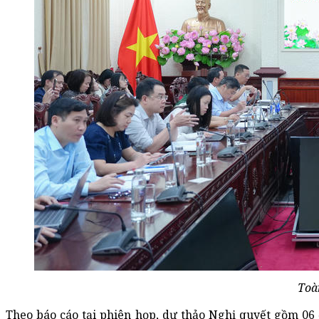
Toà
Theo báo cáo tại phiên họp, dự thảo Nghị quyết gồm 06 đ