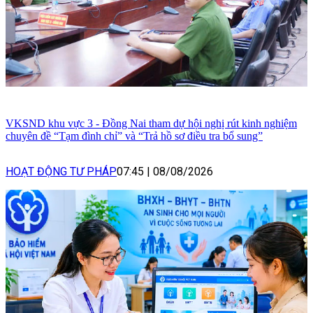
VKSND khu vực 3 - Đồng Nai tham dự hội nghị rút kinh nghiệm
chuyên đề “Tạm đình chỉ” và “Trả hồ sơ điều tra bổ sung”
HOẠT ĐỘNG TƯ PHÁP
07:45
|
08/08/2026