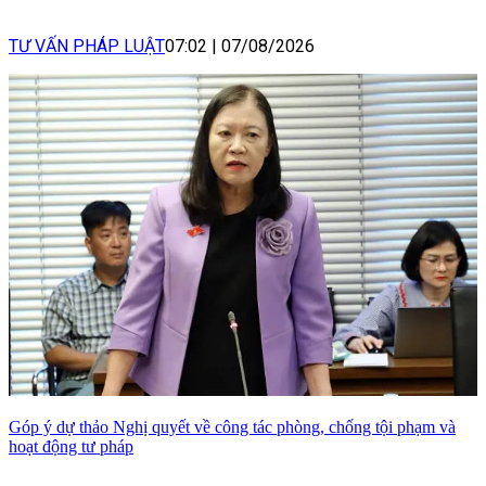
TƯ VẤN PHÁP LUẬT
07:02
|
07/08/2026
Góp ý dự thảo Nghị quyết về công tác phòng, chống tội phạm và
hoạt động tư pháp