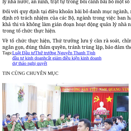
lý nhà nước, an ninh, trật tự trong bối cảnh bãi bỏ một s
Đối với quy định tại điều khoản bãi bỏ danh mục ngành,
định rõ trách nhiệm của các Bộ, ngành trong việc ban h
khả thi và không làm gián đoạn hoạt động quản lý nhà n
trong tổ chức thực hiện.
Về tổ chức thực hiện, Thứ trưởng lưu ý cần rà soát, ch
ngắn gọn, đúng thẩm quyền, tránh trùng lặp, bảo đảm thố
Tags:
Luật Đầu tư
Thứ trưởng Nguyễn Thanh Tịnh
đầu tư kinh doanh
cắt giảm điều kiện kinh doanh
dự thảo nghị quyết
TIN CÙNG CHUYÊN MỤC