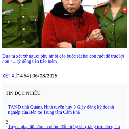
Đưa ra xét xử người phụ nữ bị cáo buộc sát hại con ruột để trục lợi
hơn 4,1 tỷ đồng tiền bảo hiểm
XÉT XỬ
14:54
|
06/08/2026
TIN ĐỌC NHIỀU
1
TAND tỉnh Quảng Ninh tuyên hủy 3 Giấy đăng ký doanh
nghiệp của Bến xe Trung tâm Cẩm Phả
2
Tuyên phạt 60 năm tù nhóm đối tượng làm, tàng trữ tiền giả ở