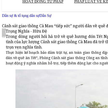
HOẠT ĐỘNG TƯ PHÁP
PHÁP LUẬT VỀ KI
Dân sự & tố tụng dân sự
Dân Sự
Cảnh sát giao thông Cà Mau “tiếp sức” người dân về quê 
Trọng Nghĩa - Hữu Đệ
Trong dòng người hối hả trở về quê hương đón Tết Ng
tình của lực lượng Cảnh sát giao thông Cà Mau đã trở 
trọn vẹn nghĩa tình.
Thực hiện kế hoạch bảo đảm trật tự, an toàn giao thông dịp
dân về quê ăn Tết”, Phòng Cảnh sát giao thông Công an tỉnh
hoạt động ý nghĩa nhằm hỗ trợ, tiếp thêm động lực cho ngư