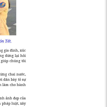
ón Tết.
g gia đình, xúc
ng dừng lại hỏi
 giúp chúng tôi
từng chai nước,
i dân bày tỏ sự
ần làm cho hành
ình ảnh đẹp của
h pháp luật, xây