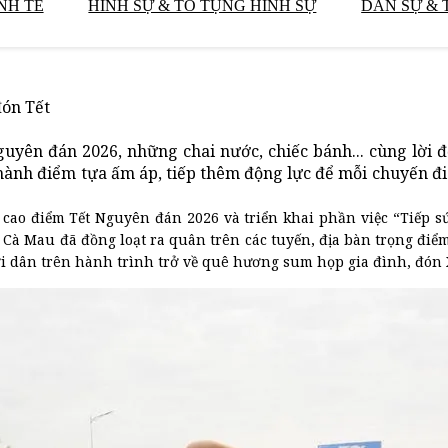
NH TẾ
HÌNH SỰ & TỐ TỤNG HÌNH SỰ
DÂN SỰ & 
đón Tết
uyên đán 2026, những chai nước, chiếc bánh... cùng lời 
thành điểm tựa ấm áp, tiếp thêm động lực để mỗi chuyến đi
 cao điểm Tết Nguyên đán 2026 và triển khai phần việc “Tiếp sứ
 Cà Mau đã đồng loạt ra quân trên các tuyến, địa bàn trọng điểm
ời dân trên hành trình trở về quê hương sum họp gia đình, đón