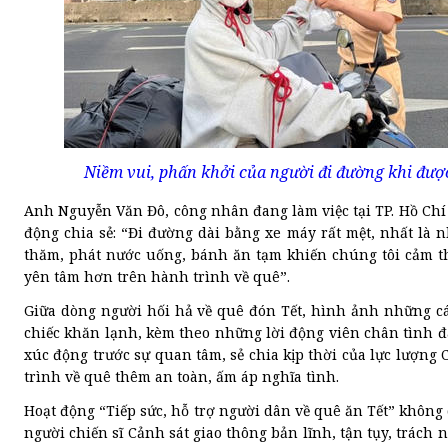
Niềm vui, phấn khởi của người đi đường khi được
Anh Nguyễn Văn Đô, công nhân đang làm việc tại TP. Hồ Chí
động chia sẻ: “Đi đường dài bằng xe máy rất mệt, nhất là 
thăm, phát nước uống, bánh ăn tạm khiến chúng tôi cảm th
yên tâm hơn trên hành trình về quê”.
Giữa dòng người hối hả về quê đón Tết, hình ảnh những cán
chiếc khăn lạnh, kèm theo những lời động viên chân tình đ
xúc động trước sự quan tâm, sẻ chia kịp thời của lực lượng
trình về quê thêm an toàn, ấm áp nghĩa tình.
Hoạt động “Tiếp sức, hỗ trợ người dân về quê ăn Tết” khôn
người chiến sĩ Cảnh sát giao thông bản lĩnh, tận tụy, trách