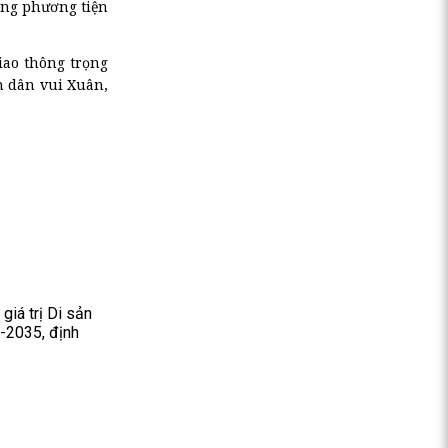
ợng phương tiện
iao thông trọng
n dân vui Xuân,
giá trị Di sản
6-2035, định