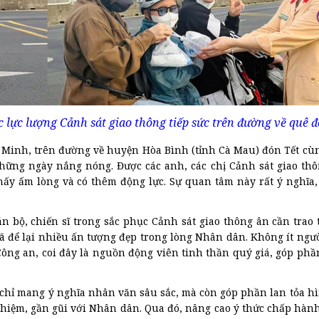
 lực lượng Cảnh sát giao thông tiếp sức trên đường về quê đ
 Minh, trên đường về huyện Hòa Bình (tỉnh Cà Mau) đón Tết cùn
những ngày nắng nóng. Được các anh, các chị Cảnh sát giao thô
ấy ấm lòng và có thêm động lực. Sự quan tâm này rất ý nghĩa,
 bộ, chiến sĩ trong sắc phục Cảnh sát giao thông ân cần trao 
ã để lại nhiều ấn tượng đẹp trong lòng Nhân dân. Không ít ngườ
 Công an, coi đây là nguồn động viên tinh thần quý giá, góp ph
g chỉ mang ý nghĩa nhân văn sâu sắc, mà còn góp phần lan tỏa h
 nhiệm, gần gũi với Nhân dân. Qua đó, nâng cao ý thức chấp hàn