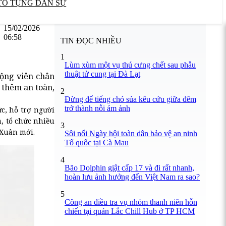
TỐ TỤNG DÂN SỰ
15/02/2026
06:58
TIN ĐỌC NHIỀU
1
Lùm xùm một vụ thú cưng chết sau phẫu
thuật tử cung tại Đà Lạt
động viên chân
 thêm an toàn,
2
Đừng để tiếng chó sủa kêu cứu giữa đêm
trở thành nỗi ám ảnh
c, hỗ trợ người
, tổ chức nhiều
3
 Xuân mới.
Sôi nổi Ngày hội toàn dân bảo vệ an ninh
Tổ quốc tại Cà Mau
4
Bão Dolphin giật cấp 17 và đi rất nhanh,
hoàn lưu ảnh hưởng đến Việt Nam ra sao?
5
Công an điều tra vụ nhóm thanh niên hỗn
chiến tại quán Lắc Chill Hub ở TP HCM