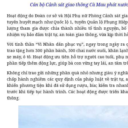
Cán bộ Cảnh sát giao thông Cà Mau phát nước,
Hoạt động do Đoàn cơ sở và Hội Phụ nữ Phòng Cảnh sát giao t
tuyến huyết mạch như Quốc lộ 1, tuyến Quản lộ Phụng Hiệp 
lượng tham gia được chia thành nhiều tổ tình nguyện, bố t
nhiệm vụ bảo đảm trật tự, an toàn giao thông, vừa kịp thời hỗ
Với tinh thần “Vì Nhân dân phục vụ”, ngay trong ngày ra q
trao tặng hơn 300 phần bánh, 500 chai nước suối, khăn lạ
xe máy, ô tô. Hoạt động ưu tiên hỗ trợ người cao tuổi, ph
phần tiếp thêm động lực, giúp bà con vững tay lái, an tâm t
Không chỉ trao gửi những phần quà nhỏ nhưng giàu ý nghĩa,
chấp hành nghiêm các quy định của pháp luật về trật tự, 
khiển phương tiện khi đã sử dụng rượu, bia; kiểm tra nhanh
trước khi tiếp tục hành trình. Các hoạt động được triển kh
thông.