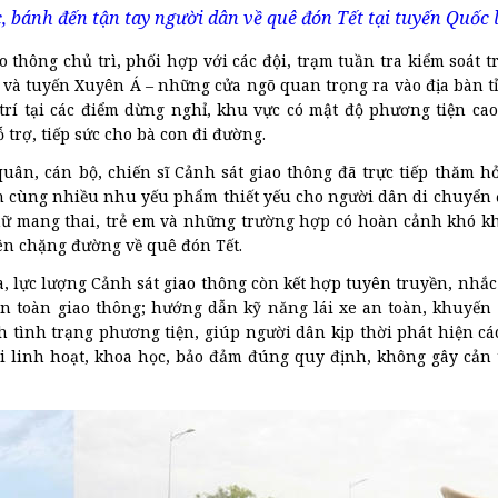
 bánh đến tận tay người dân về quê đón Tết tại tuyến Quốc l
hông chủ trì, phối hợp với các đội, trạm tuần tra kiểm soát tr
và tuyến Xuyên Á – những cửa ngõ quan trọng ra vào địa bàn t
rí tại các điểm dừng nghỉ, khu vực có mật độ phương tiện cao
 trợ, tiếp sức cho bà con đi đường.
uân, cán bộ, chiến sĩ Cảnh sát giao thông đã trực tiếp thăm hỏ
nh cùng nhiều nhu yếu phẩm thiết yếu cho người dân di chuyển
ụ nữ mang thai, trẻ em và những trường hợp có hoàn cảnh khó k
rên chặng đường về quê đón Tết.
 lực lượng Cảnh sát giao thông còn kết hợp tuyên truyền, nhắ
an toàn giao thông; hướng dẫn kỹ năng lái xe an toàn, khuyến
 tình trạng phương tiện, giúp người dân kịp thời phát hiện các
ai linh hoạt, khoa học, bảo đảm đúng quy định, không gây cản t