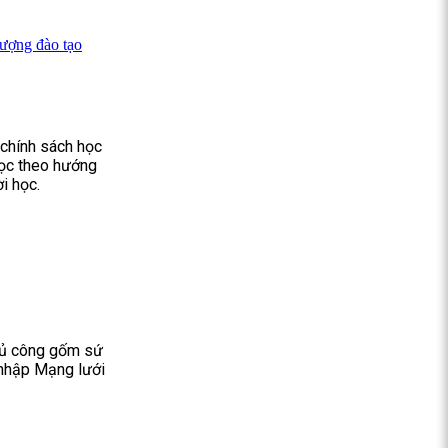
lượng đào tạo
 chính sách học
 học theo hướng
i học.
hủ công gốm sứ
 nhập Mạng lưới