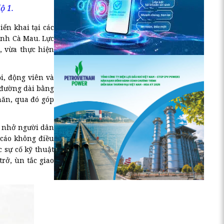
ộ 1.
iển khai tại các
ỉnh Cà Mau. Lực
, vừa thực hiện
i, động viên và
 đường dài bằng
hăn, qua đó góp
c nhở người dân
 cáo không điều
 sự cố kỹ thuật
rở, ùn tắc giao