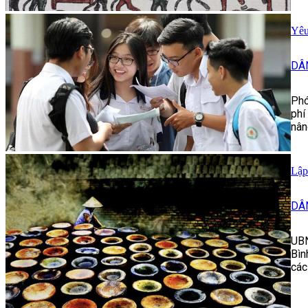
Yêu
DÂ
Phó
phí
nân
Lập
DÂ
UBN
Bìn
các