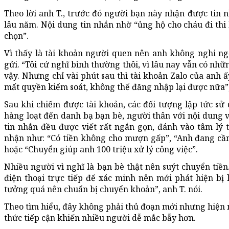
Theo lời anh T., trước đó người bạn này nhận được tin n
lâu năm. Nội dung tin nhắn nhờ “ủng hộ cho cháu đi th
chọn”.
Vì thấy là tài khoản người quen nên anh không nghi ngờ
gửi. “Tôi cứ nghĩ bình thường thôi, vì lâu nay vẫn có nh
vậy. Nhưng chỉ vài phút sau thì tài khoản Zalo của anh ấ
mất quyền kiểm soát, không thể đăng nhập lại được nữa”, 
Sau khi chiếm được tài khoản, các đối tượng lập tức sử
hàng loạt đến danh bạ bạn bè, người thân với nội dung v
tin nhắn đều được viết rất ngắn gọn, đánh vào tâm lý 
nhận như: “Có tiền không cho mượn gấp”, “Anh đang cần
hoặc “Chuyển giúp anh 100 triệu xử lý công việc”.
Nhiều người vì nghĩ là bạn bè thật nên suýt chuyển tiền
điện thoại trực tiếp để xác minh nên mới phát hiện bị 
tưởng quá nên chuẩn bị chuyển khoản”, anh T. nói.
Theo tìm hiểu, đây không phải thủ đoạn mới nhưng hiện n
thức tiếp cận khiến nhiều người dễ mắc bẫy hơn.