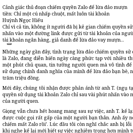
Cảnh giác thủ đoạn chiếm quyền Zalo để lừa đảo mượn
tiền: Chỉ một cú nhấp chuột, mất luôn tài khoản
Huỳnh Ngọc Hiếu
Chỉ vì cả tin, không ít người đã bị kẻ gian chiếm quyền sử
nhấn vào một đường link được gửi từ tài khoản của người
tài khoản ngân hàng, giả danh để lừa đảo vay mượn...
Những ngày gần đây, tình trạng lừa đảo chiếm quyền sử d
là Zalo, đang diễn biến ngày càng phức tạp với nhiều thủ
một phút chủ quan, tin tưởng người quen mà vô tình để 
sử dụng chính danh nghĩa của mình để lừa đảo bạn bè, 
trăm triệu đồng.
Mới đây, chúng tôi nhận được phản ánh từ anh T. (ngụ tạ
quyền sử dụng tài khoản Zalo chỉ sau vài phút nhấn vào 
của người quen.
Giọng vẫn chưa hết hoang mang sau sự việc, anh T. kể lạ
được cuộc gọi rất gấp của một người bạn thân. Anh ấy nói
chiếm mất Zalo rồi’. Lúc đầu tôi còn nghĩ chắc anh bị lỗ
khi nghe kể lại mới biết sự việc nghiêm trọng hơn mình 