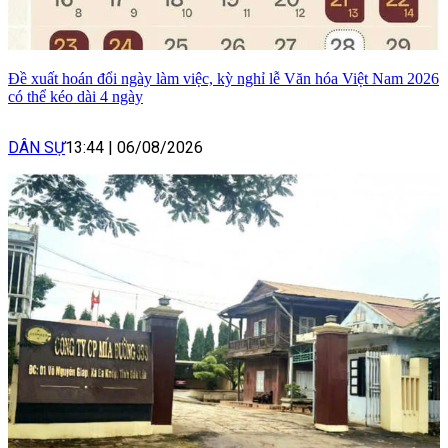
Đề xuất hoán đổi ngày làm việc, kỳ nghỉ lễ Văn hóa Việt Nam 2026
có thể kéo dài 4 ngày
DÂN SỰ
13:44
|
06/08/2026