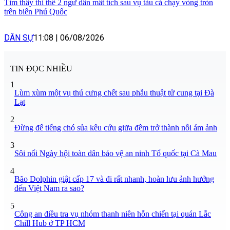
Tìm thấy thi thể 2 ngư dân mất tích sau vụ tàu cá chạy vòng tròn
trên biển Phú Quốc
DÂN SỰ
11:08
|
06/08/2026
TIN ĐỌC NHIỀU
1
Lùm xùm một vụ thú cưng chết sau phẫu thuật tử cung tại Đà
Lạt
2
Đừng để tiếng chó sủa kêu cứu giữa đêm trở thành nỗi ám ảnh
3
Sôi nổi Ngày hội toàn dân bảo vệ an ninh Tổ quốc tại Cà Mau
4
Bão Dolphin giật cấp 17 và đi rất nhanh, hoàn lưu ảnh hưởng
đến Việt Nam ra sao?
5
Công an điều tra vụ nhóm thanh niên hỗn chiến tại quán Lắc
Chill Hub ở TP HCM