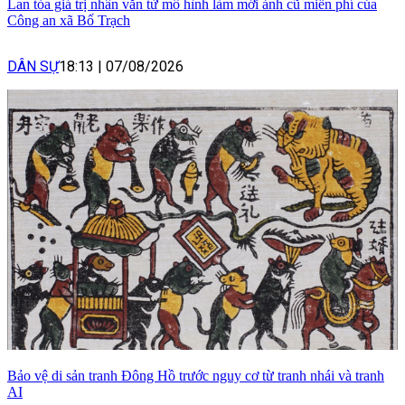
Lan tỏa giá trị nhân văn từ mô hình làm mới ảnh cũ miễn phí của
Công an xã Bố Trạch
DÂN SỰ
18:13
|
07/08/2026
Bảo vệ di sản tranh Đông Hồ trước nguy cơ từ tranh nhái và tranh
AI