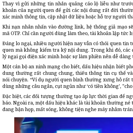
Thay vì gửi những tin nhắn quảng cáo lộ liễu như trước
khoản của người quen để gửi các nội dung rất đời thườn
xác minh thông tin, cập nhật dữ liệu hoặc hỗ trợ người th
Khi nạn nhân nhấn vào đường link, hệ thống giả mạo s
mã OTP. Chỉ cần người dùng làm theo, tài khoản lập tức 
Đáng lo ngại, nhiều người hiện nay vẫn có thói quen tin 
quen mà không kiểm tra kỹ nội dung. Trong khi đó, các 
lý ngại gọi điện xác minh hoặc sợ làm phiền nên dễ dàng 
Một cán bộ an ninh mạng cho biết, dấu hiệu nhận biết phổ
dung thường rất chung chung, thiếu thông tin cụ thể và
nói chuyện. “Ví dụ người quen bình thường xưng hô rất t
dùng những câu ngắn, cụt ngủn như ‘có tiền không’, "ch
Đặc biệt, các đối tượng thường tạo áp lực thời gian để n
báo. Ngoài ra, một dấu hiệu khác là tài khoản thường né 
đang bận họp, mất sóng, không tiện nghe máy nhằm tránh