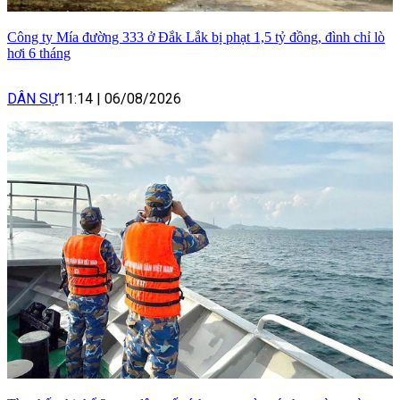
Công ty Mía đường 333 ở Đắk Lắk bị phạt 1,5 tỷ đồng, đình chỉ lò
hơi 6 tháng
DÂN SỰ
11:14
|
06/08/2026