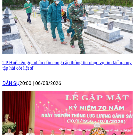
TP Huế kêu gọi nhân dân cung cấp thông tin phục vụ tìm kiếm, quy
tập hài cốt liệt sĩ
DÂN SỰ
20:00
|
06/08/2026