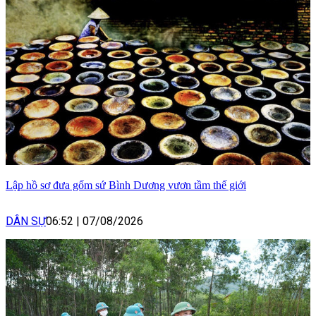
Lập hồ sơ đưa gốm sứ Bình Dương vươn tầm thế giới
DÂN SỰ
06:52
|
07/08/2026