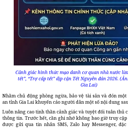
Cảnh giác hình thức mạo danh cơ quan nhà nước lừa
tết”, “Trợ cấp tết” dịp cận Tết Nguyên đán 2026. (Ả
Gia Lai)
Nhằm chủ động phòng ngừa, bảo vệ tài sản và đón một c
an tỉnh Gia Lai khuyến cáo người dân một số nội dung sau
Luôn nâng cao tinh thần cảnh giác và tuyệt đối tuân thủ 
thông tin. Trước hết, cần ghi nhớ không bao giờ truy cập
được gửi qua tin nhắn SMS, Zalo hay Messenger, đặc 