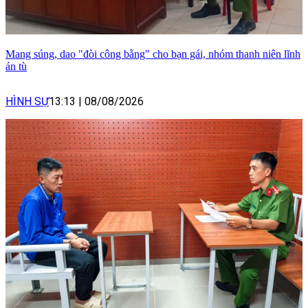
Mang súng, dao "đòi công bằng" cho bạn gái, nhóm thanh niên lĩnh
án tù
HÌNH SỰ
13:13
|
08/08/2026