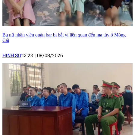
Ba nữ nhân viên quán bar bị bắt vì liên quan đến ma túy ở Móng
Cái
HÌNH SỰ
13:23
|
08/08/2026