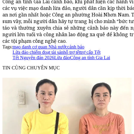
Công an tỉnh Gia Lai cảnh báo, khi phát hiện các hành v
các vụ việc mạo danh lừa đảo, người dân cần kịp thời bá
an nơi gần nhất hoặc Công an phường Hoài Nhơn Nam. Tế
sum vầy, mỗi người dân hãy tự trang bị cho mình “bức tư
táo và thường xuyên chia sẻ những cảnh báo này đến ng
người lớn tuổi và công nhân lao động xa quê để không t
các tội phạm công nghệ cao.
Tags:
mạo danh cơ quan Nhà nước
cảnh báo
Lừa đảo chiếm đoạt tài sản
hỗ trợ tết
trợ cấp Tết
Tết Nguyên đán 2026
Lừa đảo
Công an tỉnh Gia Lai
TIN CÙNG CHUYÊN MỤC