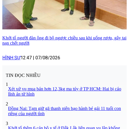
Khởi tố người đàn ông đi bộ ngược chiều sau khi uống rượu, gây tai
nạn chết người
HÌNH SỰ
12:47
|
07/08/2026
TIN ĐỌC NHIỀU
1
Xét xử vụ mua bán hơn 12,3kg ma túy ở TP HCM: Hai bị cáo
lĩnh án tử hình
2
Đồng Nai: Tạm giữ gã thanh niên bạo hành bé gái 11 tuổi con
riêng của người tình
3
Khởi tố thêm 6 cán bộ y tế ở Đắk Lắk liên quan vụ lập khống