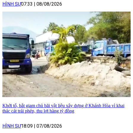
HÌNH SỰ
07:33
|
08/08/2026
Khởi tố, bắt giam chủ bãi vật liệu xây dựng ở Khánh Hòa vì khai
thác cát trái phép, thu lợi hàng tỷ đồng
HÌNH SỰ
18:09
|
07/08/2026