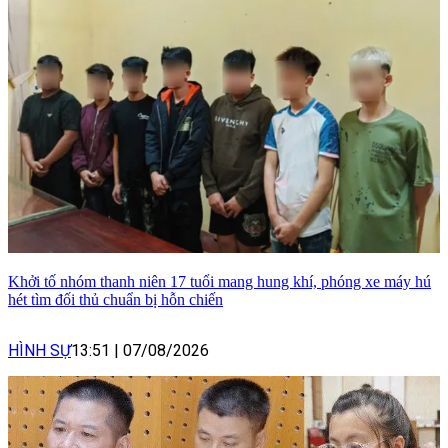
Khởi tố nhóm thanh niên 17 tuổi mang hung khí, phóng xe máy hú
hét tìm đối thủ chuẩn bị hỗn chiến
HÌNH SỰ
13:51
|
07/08/2026