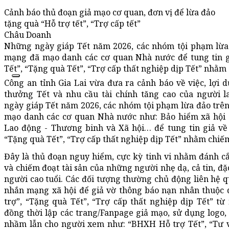
Cảnh báo thủ đoạn giả mạo cơ quan, đơn vị để lừa đảo
tặng quà “Hỗ trợ tết”, “Trợ cấp tết”
Châu Doanh
Những ngày giáp Tết năm 2026, các nhóm tội phạm lừa
mạng đã mạo danh các cơ quan Nhà nước để tung tin gi
Tết”, “Tặng quà Tết”, “Trợ cấp thất nghiệp dịp Tết” nhằm 
Công an tỉnh Gia Lai vừa đưa ra cảnh báo về việc, lợi
thưởng Tết và nhu cầu tài chính tăng cao của người 
ngày giáp Tết năm 2026, các nhóm tội phạm lừa đảo trê
mạo danh các cơ quan Nhà nước như: Bảo hiểm xã hội
Lao động - Thương binh và Xã hội… để tung tin giả về 
“Tặng quà Tết”, “Trợ cấp thất nghiệp dịp Tết” nhằm chiếm
Đây là thủ đoạn nguy hiểm, cực kỳ tinh vi nhằm đánh cắ
và chiếm đoạt tài sản của những người nhẹ dạ, cả tin, đặ
người cao tuổi. Các đối tượng thường chủ động liên hệ q
nhắn mạng xã hội để giả vờ thông báo nạn nhân thuộc d
trợ”, “Tặng quà Tết”, “Trợ cấp thất nghiệp dịp Tết” t
đồng thời lập các trang/Fanpage giả mạo, sử dụng logo, 
nhầm lẫn cho người xem như: “BHXH Hỗ trợ Tết”, “Tư v