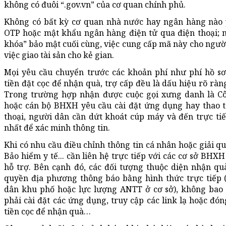
không có đuôi “.gov.vn” của cơ quan chính phủ.
Không có bất kỳ cơ quan nhà nước hay ngân hàng nào
OTP hoặc mật khẩu ngân hàng điện tử qua điện thoại; m
khóa” bảo mật cuối cùng, việc cung cấp mã này cho ngườ
việc giao tài sản cho kẻ gian.
Mọi yêu cầu chuyển trước các khoản phí như phí hồ sơ
tiền đặt cọc để nhận quà, trợ cấp đều là dấu hiệu rõ ràn
Trong trường hợp nhận được cuộc gọi xưng danh là Cô
hoặc cán bộ BHXH yêu cầu cài đặt ứng dụng hay thao tá
thoại, người dân cần dứt khoát cúp máy và đến trực ti
nhất để xác minh thông tin.
Khi có nhu cầu điều chỉnh thông tin cá nhân hoặc giải q
Bảo hiểm y tế... cần liên hệ trực tiếp với các cơ sở BHX
hỗ trợ. Bên cạnh đó, các đối tượng thuộc diện nhận qu
quyền địa phương thông báo bằng hình thức trực tiếp
dân khu phố hoặc lực lượng ANTT ở cơ sở), không bao 
phải cài đặt các ứng dụng, truy cập các link lạ hoặc đó
tiền cọc để nhận quà…