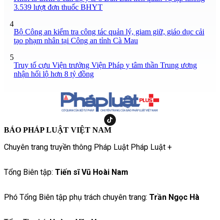
3.539 lượt đơn thuốc BHYT
4
Bộ Công an kiểm tra công tác quản lý, giam giữ, giáo dục cải
tạo phạm nhân tại Công an tỉnh Cà Mau
5
Truy tố cựu Viện trưởng Viện Pháp y tâm thần Trung ương
nhận hối lộ hơn 8 tỷ đồng
BÁO PHÁP LUẬT VIỆT NAM
Chuyên trang truyền thông Pháp Luật Pháp Luật +
Tổng Biên tập:
Tiến sĩ Vũ Hoài Nam
Phó Tổng Biên tập phụ trách chuyên trang:
Trần Ngọc Hà