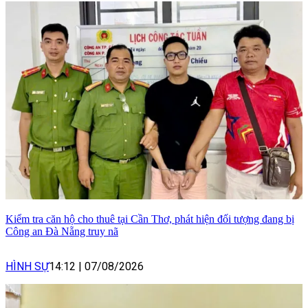
Kiểm tra căn hộ cho thuê tại Cần Thơ, phát hiện đối tượng đang bị
Công an Đà Nẵng truy nã
HÌNH SỰ
14:12
|
07/08/2026