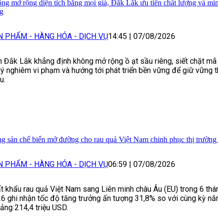
ng mở rộng diện tích bằng mọi giá, Đắk Lắk ưu tiên chất lượng và mi
ng
N PHẨM - HÀNG HÓA - DỊCH VỤ
14:45
|
07/08/2026
h Đắk Lắk khẳng định không mở rộng ồ ạt sầu riêng, siết chặt mã
lý nghiêm vi phạm và hướng tới phát triển bền vững để giữ vững t
u.
g sản chế biến mở đường cho rau quả Việt Nam chinh phục thị trườn
N PHẨM - HÀNG HÓA - DỊCH VỤ
06:59
|
07/08/2026
t khẩu rau quả Việt Nam sang Liên minh châu Âu (EU) trong 6 th
6 ghi nhận tốc độ tăng trưởng ấn tượng 31,8% so với cùng kỳ nă
ảng 214,4 triệu USD.