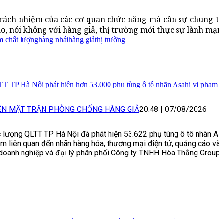
trách nhiệm của các cơ quan chức năng mà cần sự chung t
áo, nói không với hàng giả, thị trường mới thực sự lành mạ
m chất lượng
hàng nhái
hàng giả
thị trường
T TP Hà Nội phát hiện hơn 53.000 phụ tùng ô tô nhãn Asahi vi phạm
ÊN MẶT TRẬN PHÒNG CHỐNG HÀNG GIẢ
20:48
|
07/08/2026
 lượng QLTT TP Hà Nội đã phát hiện 53.622 phụ tùng ô tô nhãn As
m liên quan đến nhãn hàng hóa, thương mại điện tử, quảng cáo và 
 doanh nghiệp và đại lý phân phối Công ty TNHH Hòa Thắng Group