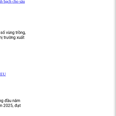
nh bạch cho sầu
 số vùng trồng,
hị trường xuất
g EU
áng đầu năm
m 2025, đạt