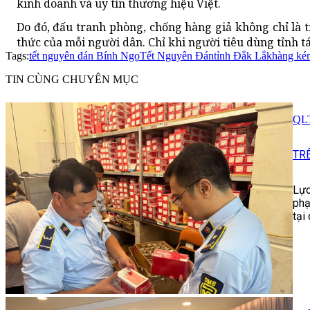
kinh doanh và uy tín thương hiệu Việt.
Do đó, đấu tranh phòng, chống hàng giả không chỉ là 
thức của mỗi người dân. Chỉ khi người tiêu dùng tỉnh t
Tags:
tết nguyên đán Bính Ngọ
Tết Nguyên Đán
tỉnh Đắk Lắk
hàng ké
TIN CÙNG CHUYÊN MỤC
QLT
TR
Lực
phạ
tại