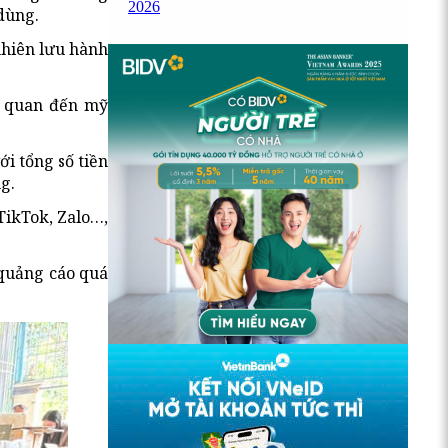
2026
dùng.
nhiên lưu hành
ên quan đến mỹ
i tổng số tiền
g.
TikTok, Zalo…,
 quảng cáo quá