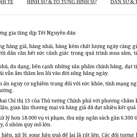
NH TẾ
HÌNH SỰ & TỐ TỤNG HÌNH SỰ
DÂN SỰ & 
ợng gia tăng dịp Tết Nguyên đán
g hàng giả, hàng nhái, hàng kém chất lượng ngày càng gi
ời dân cần hết sức cảnh giác trong quá trình mua sắm, 
phú, đa dạng, bên cạnh những sản phẩm chính hãng, đạt t
ái vẫn âm thầm len lỏi vào đời sống hằng ngày.
ềm ẩn nguy cơ nghiêm trọng đối với sức khỏe, tính mạng ng
rường.
 khai Chỉ thị 13 của Thủ tướng Chính phủ với phương châm
lậu, gian lận thương mại và hàng giả đã đạt nhiều kết quả 
xử lý hơn 58.000 vụ vi phạm, thu nộp ngân sách gần 6.300 tỉ
ây, ổ nhóm quy mô lớn.
hiện, xử lý, song hậu quả để lại là rất lớn. Các đối tượng