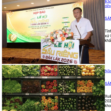
Khô
riê
SẢ
Tỉn
xử 
khẩ
Nôn
SẢ
Xuấ
202
kho