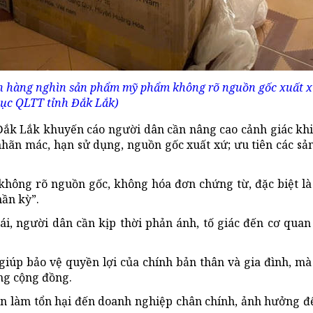
ơn hàng nghìn sản phẩm mỹ phẩm không rõ nguồn gốc xuất x
cục QLTT tỉnh Đắk Lắk)
 Đắk Lắk khuyến cáo người dân cần nâng cao cảnh giác kh
 nhãn mác, hạn sử dụng, nguồn gốc xuất xứ; ưu tiên các s
hông rõ nguồn gốc, không hóa đơn chứng từ, đặc biệt l
ần kỳ”.
ái, người dân cần kịp thời phản ánh, tố giác đến cơ qua
giúp bảo vệ quyền lợi của chính bản thân và gia đình, m
ng cộng đồng.
òn làm tổn hại đến doanh nghiệp chân chính, ảnh hưởng 