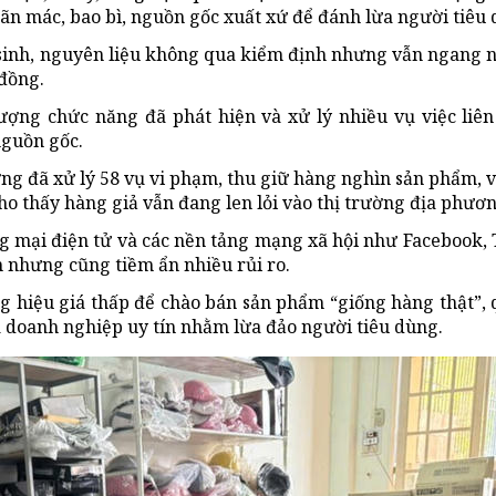
n mác, bao bì, nguồn gốc xuất xứ để đánh lừa người tiêu 
 sinh, nguyên liệu không qua kiểm định nhưng vẫn ngang 
 đồng.
 lượng chức năng đã phát hiện và xử lý nhiều vụ việc li
nguồn gốc.
ng đã xử lý 58 vụ vi phạm, thu giữ hàng nghìn sản phẩm, vớ
cho thấy hàng giả vẫn đang len lỏi vào thị trường địa phươn
g mại điện tử và các nền tảng mạng xã hội như Facebook, 
 nhưng cũng tiềm ẩn nhiều rủi ro.
ng hiệu giá thấp để chào bán sản phẩm “giống hàng thật”,
 doanh nghiệp uy tín nhằm lừa đảo người tiêu dùng.