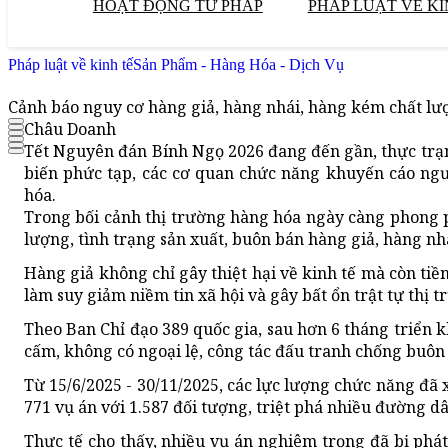
HOẠT ĐỘNG TƯ PHÁP
PHÁP LUẬT VỀ KI
Pháp luật về kinh tế
Sản Phẩm - Hàng Hóa - Dịch Vụ
Cảnh báo nguy cơ hàng giả, hàng nhái, hàng kém chất lư
Châu Doanh
Tết Nguyên đán Bính Ngọ 2026 đang đến gần, thực trạn
biến phức tạp, các cơ quan chức năng khuyến cáo ngư
hóa.
Trong bối cảnh thị trường hàng hóa ngày càng phong 
lượng, tình trạng sản xuất, buôn bán hàng giả, hàng nh
Hàng giả không chỉ gây thiệt hại về kinh tế mà còn ti
làm suy giảm niềm tin xã hội và gây bất ổn trật tự thị t
Theo Ban Chỉ đạo 389 quốc gia, sau hơn 6 tháng triển
cấm, không có ngoại lệ, công tác đấu tranh chống buôn 
Từ 15/6/2025 - 30/11/2025, các lực lượng chức năng đã 
771 vụ án với 1.587 đối tượng, triệt phá nhiều đường d
Thực tế cho thấy, nhiều vụ án nghiêm trọng đã bị phát 