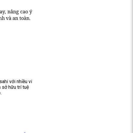
ay, nâng cao ý
nh và an toàn.
ahi với nhiều vi
sở hữu trí tuệ
.