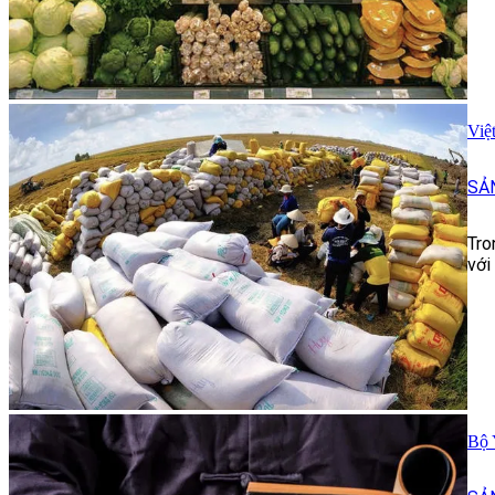
Việ
SẢ
Tro
với
Bộ 