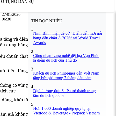
TỐ TỤNG DÂN SỰ
27/01/2026
06:30
TIN ĐỌC NHIỀU
1
Ninh Bình nhận đề cử “Điểm đến mới nổi
hàng đầu châu Á 2026” tại World Travel
a tăng và diễn
Awards
tiêu dùng hàng
2
Công nhận Làng nghề dệt lụa Vạn Phúc
iêu chuẩn chất
là điểm du lịch của Thủ đô
3
ười tiêu dùng,
Khách du lịch Philippines đến Việt Nam
tăng bứt phá trong 7 tháng đầu năm
 không có vùng
4
tích cực.
Định hướng đưa Sa Pa trở thành trung
tâm du lịch quốc tế
 đồng, khởi tố
5
Hơn 1.000 doanh nghiệp quy tụ tại
Vietfood & Beverage - Propack Vietnam
 làm giả không