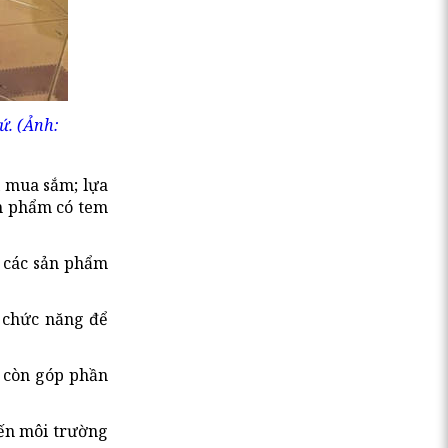
ứ. (Ảnh:
i mua sắm; lựa
ản phẩm có tem
à các sản phẩm
n chức năng để
à còn góp phần
đến môi trường