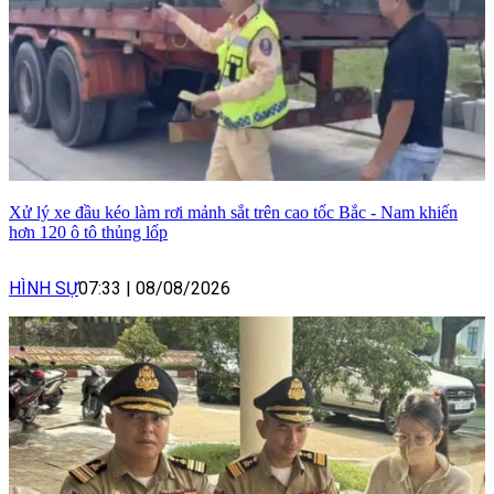
Xử lý xe đầu kéo làm rơi mảnh sắt trên cao tốc Bắc - Nam khiến
hơn 120 ô tô thủng lốp
HÌNH SỰ
07:33
|
08/08/2026