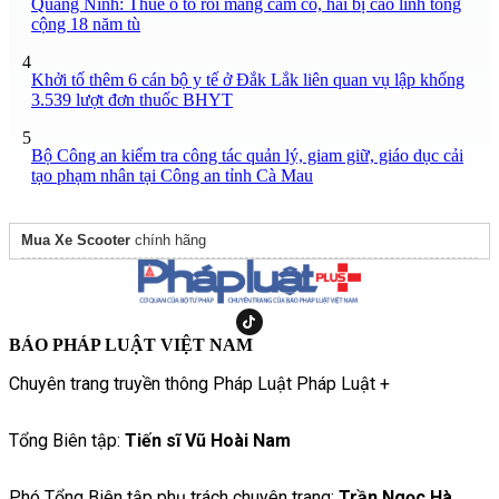
Quảng Ninh: Thuê ô tô rồi mang cầm cố, hai bị cáo lĩnh tổng
cộng 18 năm tù
4
Khởi tố thêm 6 cán bộ y tế ở Đắk Lắk liên quan vụ lập khống
3.539 lượt đơn thuốc BHYT
5
Bộ Công an kiểm tra công tác quản lý, giam giữ, giáo dục cải
tạo phạm nhân tại Công an tỉnh Cà Mau
Mua Xe Scooter
chính hãng
BÁO PHÁP LUẬT VIỆT NAM
Chuyên trang truyền thông Pháp Luật Pháp Luật +
Tổng Biên tập:
Tiến sĩ Vũ Hoài Nam
Phó Tổng Biên tập phụ trách chuyên trang:
Trần Ngọc Hà