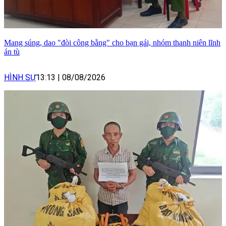
Mang súng, dao "đòi công bằng" cho bạn gái, nhóm thanh niên lĩnh
án tù
HÌNH SỰ
13:13
|
08/08/2026