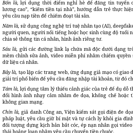
Bốn là,
lợi dụng thời điểm nghỉ hè để đăng tin tuyển c
lương cao”, “kiếm tiền tại nhà”, hướng dẫn trẻ thực hiệ
yêu cầu nạp tiền để chiếm đoạt tài sản.
Năm là,
sử dụng công nghệ trí tuệ nhân tạo (AI), deepfake
người quen, người nổi tiếng hoặc học sinh cùng độ tuổi n
chia sẻ thông tin cá nhân, hình ảnh riêng tư.
Sáu là,
gửi các đường link lạ chứa mã độc dưới dạng tr
mềm chỉnh sửa ảnh, video miễn phí nhằm chiếm quyền s
dữ liệu cá nhân.
Bảy là,
tạo lập các trang web, ứng dụng giả mạo có giao d
giải trí phổ biến để yêu cầu đăng nhập tài khoản, từ đó 
Tám là,
lợi dụng tâm lý thiếu cảnh giác của trẻ để dụ dỗ t
đổi hình ảnh nhạy cảm nhằm đe dọa, khống chế hoặc t
không gian mạng.
Chín là,
giả danh Công an, Viện kiểm sát gọi điện đe dọ
pháp luật, yêu cầu giữ bí mật và tự cách ly khỏi gia đìn
đối tượng dựng kịch bản bắt cóc, ép nạn nhân gọi video
thái hoảng loạn nhằm yêu cầu chuyển tiền chuộc.