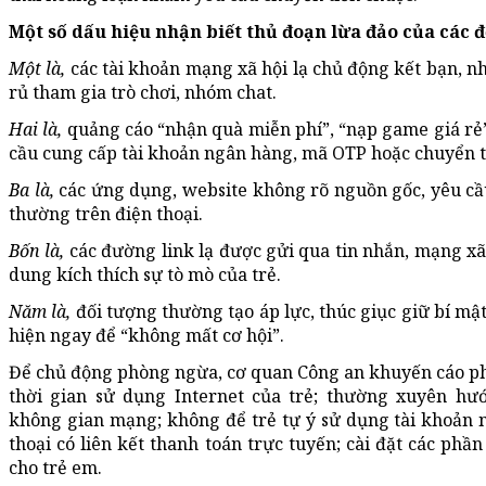
Một số dấu hiệu nhận biết thủ đoạn lừa đảo của các 
Một là,
các tài khoản mạng xã hội lạ chủ động kết bạn, n
rủ tham gia trò chơi, nhóm chat.
Hai là,
quảng cáo “nhận quà miễn phí”, “nạp game giá rẻ
cầu cung cấp tài khoản ngân hàng, mã OTP hoặc chuyển t
Ba là,
các ứng dụng, website không rõ nguồn gốc, yêu cầ
thường trên điện thoại.
Bốn là,
các đường link lạ được gửi qua tin nhắn, mạng xã 
dung kích thích sự tò mò của trẻ.
Năm là,
đối tượng thường tạo áp lực, thúc giục giữ bí mậ
hiện ngay để “không mất cơ hội”.
Để chủ động phòng ngừa, cơ quan Công an khuyến cáo ph
thời gian sử dụng Internet của trẻ; thường xuyên hư
không gian mạng; không để trẻ tự ý sử dụng tài khoản n
thoại có liên kết thanh toán trực tuyến; cài đặt các ph
cho trẻ em.