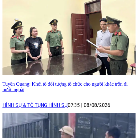
Tuyên Quang: Khởi tố đối tượng tổ chức cho người khác trốn đi
nước ngoài
HÌNH SỰ & TỐ TỤNG HÌNH SỰ
07:35
|
08/08/2026