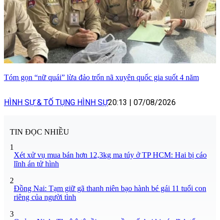
Tóm gọn “nữ quái” lừa đảo trốn nã xuyên quốc gia suốt 4 năm
HÌNH SỰ & TỐ TỤNG HÌNH SỰ
20:13
|
07/08/2026
TIN ĐỌC NHIỀU
1
Xét xử vụ mua bán hơn 12,3kg ma túy ở TP HCM: Hai bị cáo
lĩnh án tử hình
2
Đồng Nai: Tạm giữ gã thanh niên bạo hành bé gái 11 tuổi con
riêng của người tình
3