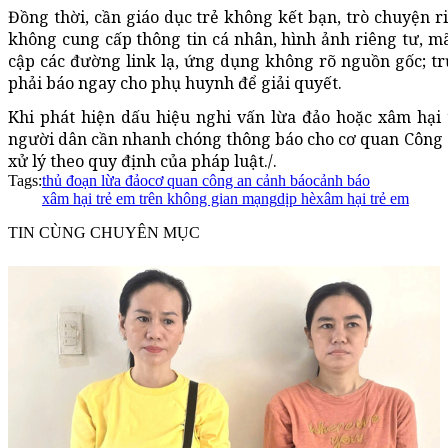
Đồng thời, cần giáo dục trẻ không kết bạn, trò chuyện r
không cung cấp thông tin cá nhân, hình ảnh riêng tư, mã
cập các đường link lạ, ứng dụng không rõ nguồn gốc; tr
phải báo ngay cho phụ huynh để giải quyết.
Khi phát hiện dấu hiệu nghi vấn lừa đảo hoặc xâm hại
người dân cần nhanh chóng thông báo cho cơ quan Công a
xử lý theo quy định của pháp luật./.
Tags:
thủ đoạn lừa đảo
cơ quan công an cảnh báo
cảnh báo
xâm hại trẻ em trên không gian mạng
dịp hè
xâm hại trẻ em
TIN CÙNG CHUYÊN MỤC