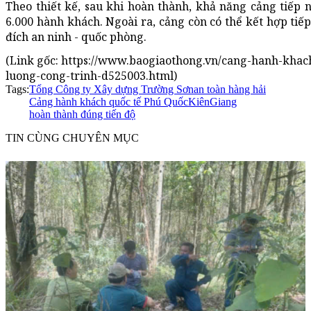
Theo thiết kế, sau khi hoàn thành, khả năng cảng tiếp n
6.000 hành khách. Ngoài ra, cảng còn có thể kết hợp tiế
đích an ninh - quốc phòng.
(Link gốc: https://www.baogiaothong.vn/cang-hanh-khac
luong-cong-trinh-d525003.html)
Tags:
Tổng Công ty Xây dựng Trường Sơn
an toàn hàng hải
Cảng hành khách quốc tế Phú Quốc
KiênGiang
hoàn thành đúng tiến độ
TIN CÙNG CHUYÊN MỤC