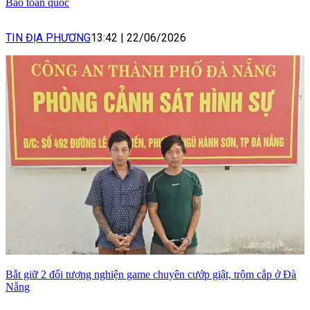
Báo toàn quốc
TIN ĐỊA PHƯƠNG
13:42
|
22/06/2026
Bắt giữ 2 đối tượng nghiện game chuyên cướp giật, trộm cắp ở Đà
Nẵng