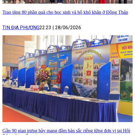
Trao tặng 80 phần quà cho học sinh và hộ khó khăn ở Đồng Tháp
TIN ĐỊA PHƯƠNG
22:23
|
28/06/2026
Gần 90 gian trưng bày mang đậm bản sắc riêng từng đơn vị tại Hội