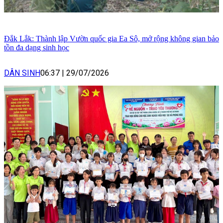
Đắk Lắk: Thành lập Vườn quốc gia Ea Sô, mở rộng không gian bảo
tồn đa dạng sinh học
DÂN SINH
06:37
|
29/07/2026