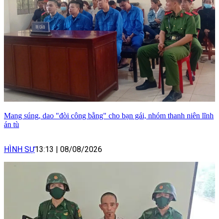
Mang súng, dao "đòi công bằng" cho bạn gái, nhóm thanh niên lĩnh
án tù
HÌNH SỰ
13:13
|
08/08/2026