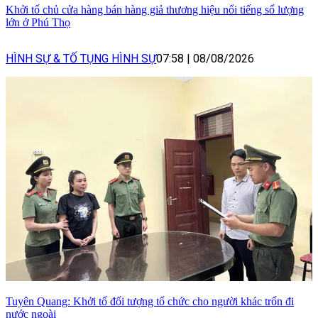
Khởi tố chủ cửa hàng bán hàng giả thương hiệu nổi tiếng số lượng
lớn ở Phú Thọ
HÌNH SỰ & TỐ TỤNG HÌNH SỰ
07:58
|
08/08/2026
Tuyên Quang: Khởi tố đối tượng tổ chức cho người khác trốn đi
nước ngoài