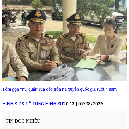
Tóm gọn “nữ quái” lừa đảo trốn nã xuyên quốc gia suốt 4 năm
HÌNH SỰ & TỐ TỤNG HÌNH SỰ
20:13
|
07/08/2026
TIN ĐỌC NHIỀU