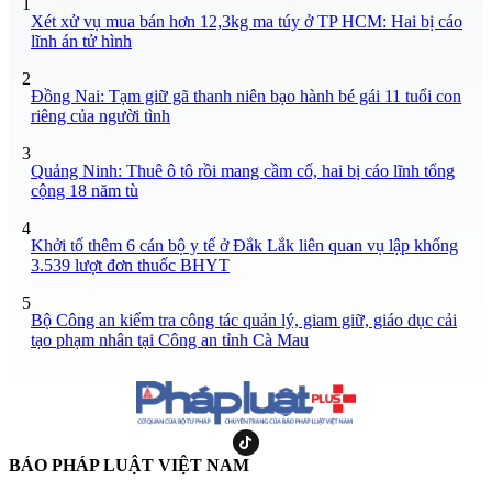
1
Xét xử vụ mua bán hơn 12,3kg ma túy ở TP HCM: Hai bị cáo
lĩnh án tử hình
2
Đồng Nai: Tạm giữ gã thanh niên bạo hành bé gái 11 tuổi con
riêng của người tình
3
Quảng Ninh: Thuê ô tô rồi mang cầm cố, hai bị cáo lĩnh tổng
cộng 18 năm tù
4
Khởi tố thêm 6 cán bộ y tế ở Đắk Lắk liên quan vụ lập khống
3.539 lượt đơn thuốc BHYT
5
Bộ Công an kiểm tra công tác quản lý, giam giữ, giáo dục cải
tạo phạm nhân tại Công an tỉnh Cà Mau
BÁO PHÁP LUẬT VIỆT NAM