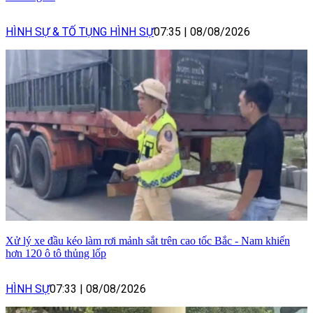
HÌNH SỰ & TỐ TỤNG HÌNH SỰ
07:35
|
08/08/2026
Xử lý xe đầu kéo làm rơi mảnh sắt trên cao tốc Bắc - Nam khiến
hơn 120 ô tô thủng lốp
HÌNH SỰ
07:33
|
08/08/2026