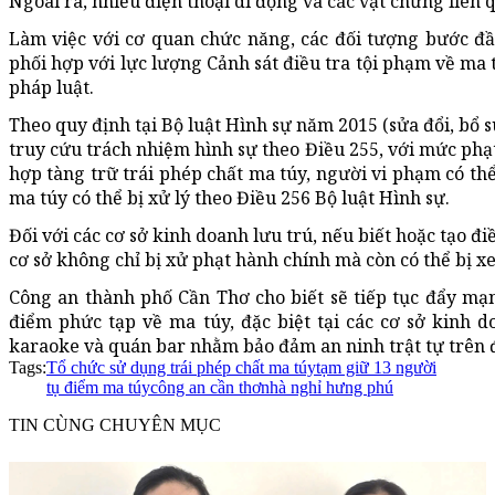
Ngoài ra, nhiều điện thoại di động và các vật chứng liên
Làm việc với cơ quan chức năng, các đối tượng bước 
phối hợp với lực lượng Cảnh sát điều tra tội phạm về ma t
pháp luật.
Theo quy định tại Bộ luật Hình sự năm 2015 (sửa đổi, bổ s
truy cứu trách nhiệm hình sự theo Điều 255, với mức phạ
hợp tàng trữ trái phép chất ma túy, người vi phạm có thể
ma túy có thể bị xử lý theo Điều 256 Bộ luật Hình sự.
Đối với các cơ sở kinh doanh lưu trú, nếu biết hoặc tạo đ
cơ sở không chỉ bị xử phạt hành chính mà còn có thể bị x
Công an thành phố Cần Thơ cho biết sẽ tiếp tục đẩy mạn
điểm phức tạp về ma túy, đặc biệt tại các cơ sở kinh d
karaoke và quán bar nhằm bảo đảm an ninh trật tự trên đ
Tags:
Tổ chức sử dụng trái phép chất ma túy
tạm giữ 13 người
tụ điểm ma túy
công an cần thơ
nhà nghỉ hưng phú
TIN CÙNG CHUYÊN MỤC