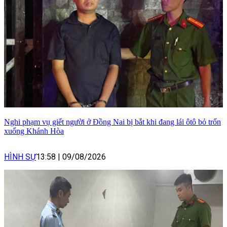
Nghi phạm vụ giết người ở Đồng Nai bị bắt khi đang lái ôtô bỏ trốn
xuống Khánh Hòa
HÌNH SỰ
13:58
|
09/08/2026