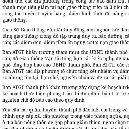
đoàn thể, các địa phương trong công tác bảo đảm trật
thành mục tiêu giảm tai nạn giao thông trên cả 3 tiêu c
công tác tuyên truyền bằng nhiều hình thức để nâng c
giao thông.
Giao Sở Giao thông Vận tải huy động mọi nguồn lực đầu 
tầng giao thông; trong đó tập trung duy tu, bảo dưỡng, c
cấp; các điểm đen, điểm tiềm ẩn nguy cơ tai nạn giao thô
Ban ATGT khẩn trương tham mưu cho UBND thành phố v
cấp; Sở Giao thông Vận tải tổng hợp các kiến nghị, đề x
phố tổng hợp báo cáo UBND thành phố, Ban ATGT, các s
Ban ATGT các địa phương tổ chức tổng kết nhiệm vụ đảm
rõ những tồn tại, hạn chế, nguyên nhân và đề ra các giải
Ban ATGT thành phố khẩn trương xây dựng kế hoạch tri
kế hoạch thực hiện phong trào thi đua đảm bảo trật tự A
nghiêm chế độ báo cáo theo quy định.
Yêu cầu các quận, huyện, thành phố đặc biệt coi trọng và 
chính quy cấp xã, cấp phường trong việc phòng ngừa, ng
ở địa bàn nông thôn để góp phần giảm thiểu, ngăn chặn n
các địa phương có tuyến đường sắt đi qua địa bàn tổ c