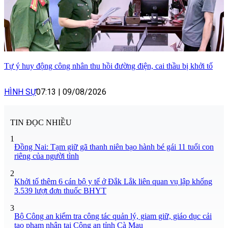
Tự ý huy động công nhân thu hồi đường điện, cai thầu bị khởi tố
HÌNH SỰ
07:13
|
09/08/2026
TIN ĐỌC NHIỀU
1
Đồng Nai: Tạm giữ gã thanh niên bạo hành bé gái 11 tuổi con
riêng của người tình
2
Khởi tố thêm 6 cán bộ y tế ở Đắk Lắk liên quan vụ lập khống
3.539 lượt đơn thuốc BHYT
3
Bộ Công an kiểm tra công tác quản lý, giam giữ, giáo dục cải
tạo phạm nhân tại Công an tỉnh Cà Mau