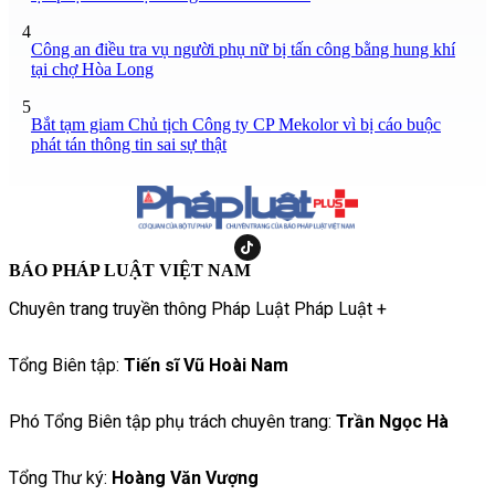
4
Công an điều tra vụ người phụ nữ bị tấn công bằng hung khí
tại chợ Hòa Long
5
Bắt tạm giam Chủ tịch Công ty CP Mekolor vì bị cáo buộc
phát tán thông tin sai sự thật
BÁO PHÁP LUẬT VIỆT NAM
Chuyên trang truyền thông Pháp Luật Pháp Luật +
Tổng Biên tập:
Tiến sĩ Vũ Hoài Nam
Phó Tổng Biên tập phụ trách chuyên trang:
Trần Ngọc Hà
Tổng Thư ký:
Hoàng Văn Vượng