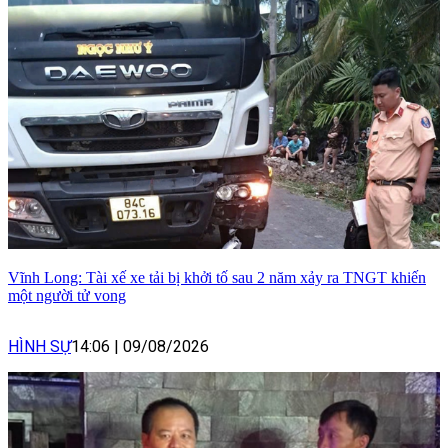
Vĩnh Long: Tài xế xe tải bị khởi tố sau 2 năm xảy ra TNGT khiến
một người tử vong
HÌNH SỰ
14:06
|
09/08/2026