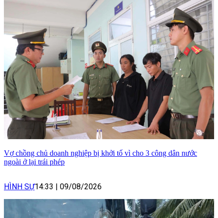
Vợ chồng chủ doanh nghiệp bị khởi tố vì cho 3 công dân nước
ngoài ở lại trái phép
HÌNH SỰ
14:33
|
09/08/2026