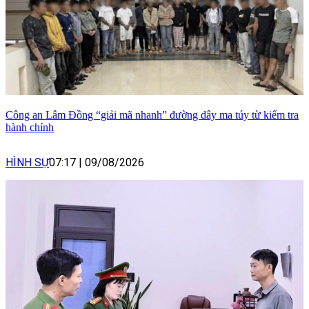
Công an Lâm Đồng “giải mã nhanh” đường dây ma túy từ kiểm tra
hành chính
HÌNH SỰ
07:17
|
09/08/2026