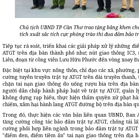
Chủ tịch UBND TP Cần Thơ trao tặng bằng khen cho 
tích xuất sắc tích cực phòng trào thi đua đảm bảo t
Tiếp tục rà soát, triển khai các giải pháp xử lý những đ
ATGT trên địa bàn thành phố như; nút giao thông IC3,
Liên, đoạn từ công viên Lưu Hữu Phước đến vòng xoay Đại
Đặc biệt tại khu vực nông thôn, chỉ đạo các xã, phường, 
cường tuyên truyền trật tự ATGT trên đài truyền thanh,
chặn tai nạn giao thông do uống rượu bia trên địa bà
người dân chấp hành pháp luật về trật tự ATGT, quản l
không dựng rạp hiếu, thực hiện thẩm quyền xử phạt hàn
chiếm, xâm hại hành lang ATGT đường bộ trên địa bàn qu
Trong đó, thực hiện các văn bản liên quan UBND, Ban 
tăng cường công tác bảo đảm trật tự ATGT, chống tái 
cường phối hợp liên ngành trong bảo đảm trật tự ATGT 
"điểm đen, điểm tiềm ẩn" tai nạn giao thông trên địa 