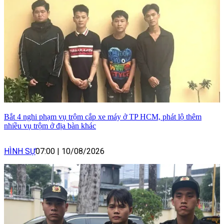
Bắt 4 nghi phạm vụ trộm cắp xe máy ở TP HCM, phát lộ thêm
nhiều vụ trộm ở địa bàn khác
HÌNH SỰ
07:00
|
10/08/2026