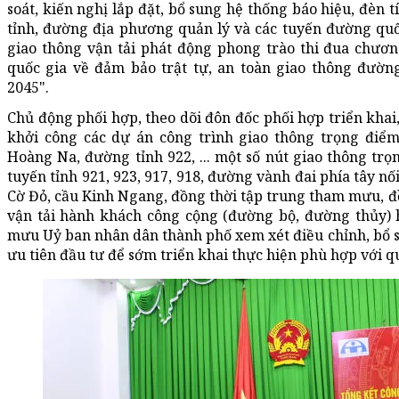
soát, kiến nghị lắp đặt, bổ sung hệ thống báo hiệu, đèn t
tỉnh, đường địa phương quản lý và các tuyến đường quốc
giao thông vận tải phát động phong trào thi đua chươn
quốc gia về đảm bảo trật tự, an toàn giao thông đườn
2045".
Chủ động phối hợp, theo dõi đôn đốc phối hợp triển khai
khởi công các dự án công trình giao thông trọng điể
Hoàng Na, đường tỉnh 922, ... một số nút giao thông trọ
tuyến tỉnh 921, 923, 917, 918, đường vành đai phía tây nố
Cờ Đỏ, cầu Kinh Ngang, đồng thời tập trung tham mưu, đề 
vận tải hành khách công cộng (đường bộ, đường thủy) 
mưu Uỷ ban nhân dân thành phố xem xét điều chỉnh, bổ s
ưu tiên đầu tư để sớm triển khai thực hiện phù hợp với q