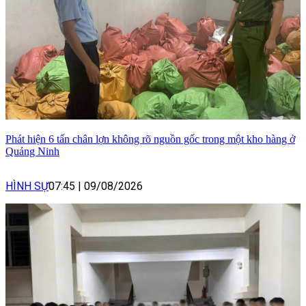
Phát hiện 6 tấn chân lợn không rõ nguồn gốc trong một kho hàng ở
Quảng Ninh
HÌNH SỰ
07:45
|
09/08/2026