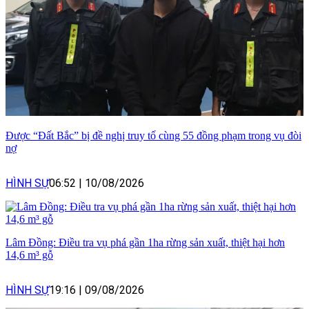
Được “Đất Bắc” bị đề nghị truy tố cùng 55 đồng phạm trong vụ đòi
nợ
HÌNH SỰ
06:52
|
10/08/2026
Lâm Đồng: Điều tra vụ phá gần 1ha rừng sản xuất, thiệt hại hơn
14,6 m³ gỗ
HÌNH SỰ
19:16
|
09/08/2026