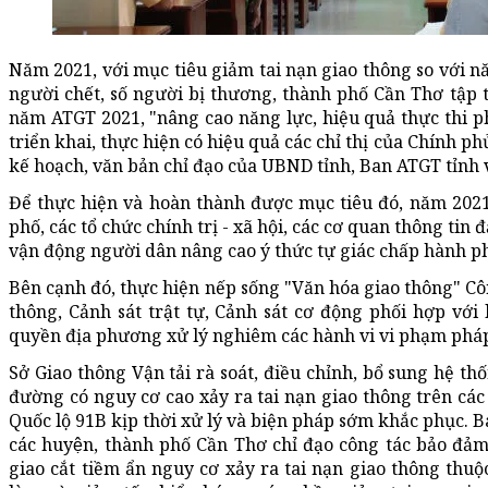
Năm 2021, với mục tiêu giảm tai nạn giao thông so với nă
người chết, số người bị thương, thành phố Cần Thơ tập 
năm ATGT 2021, "nâng cao năng lực, hiệu quả thực thi p
triển khai, thực hiện có hiệu quả các chỉ thị của Chính p
kế hoạch, văn bản chỉ đạo của UBND tỉnh, Ban ATGT tỉnh 
Để thực hiện và hoàn thành được mục tiêu đó, năm 202
phố, các tổ chức chính trị - xã hội, các cơ quan thông ti
vận động người dân nâng cao ý thức tự giác chấp hành ph
Bên cạnh đó, thực hiện nếp sống "Văn hóa giao thông" Côn
thông, Cảnh sát trật tự, Cảnh sát cơ động phối hợp với
quyền địa phương xử lý nghiêm các hành vi vi phạm pháp l
Sở Giao thông Vận tải rà soát, điều chỉnh, bổ sung hệ t
đường có nguy cơ cao xảy ra tai nạn giao thông trên các
Quốc lộ 91B kịp thời xử lý và biện pháp sớm khắc phục
các huyện, thành phố Cần Thơ chỉ đạo công tác bảo đả
giao cắt tiềm ẩn nguy cơ xảy ra tai nạn giao thông thu