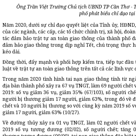
Ông Trần Việt Trường Chủ tịch UBND TP Cần Thơ - 
phố phát biểu chỉ đạo tại
Năm 2020, dưới sự chỉ đạo quyết liệt của Tỉnh ủy, HĐND,
của các ngành, các cấp, các tổ chức chính trị, xã hội, đoà
tác đảm bảo trật tự an toàn giao thông của thành phố đ
đảm bảo giao thông trong dịp nghỉ Tết, chú trọng thực hi
kéo dài.
Đồng thời, đẩy mạnh và phối hợp kiểm tra, tiếp tục đầu 
luật về trật tự an toàn giao thông trên tất cả các lĩnh vự
Trong năm 2020 tình hình tai nạn giao thông tính từ ngà
địa bàn thành phố xảy ra 67 vụ TNGT, làm 69 người chết 
2019: số vụ giảm 36 vụ, giảm 35% (67/103), số người chế
người bị thương giảm 17 người, giảm 63%, trong đó về 
chết và 10 người bị thương so với cùng kỳ năm 2019 số v
giảm 17 người, giảm 63% (10/27).
Về đường thủy xảy ra 01 vụ TNGT, làm 02 người chết và
2019 số vụ tương đương (02/02), số người chết; tăng 0