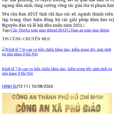
ngang dân sinh, tăng cường công tác giải tỏa vi phạm hà
Yêu cầu Ban ATGT tỉnh chỉ đạo các sở, ngành thành viê
tập trung thực hiện đồng bộ các giải pháp đảm bảo trậ
Nguyên đán và lễ hội đầu xuân năm 2021./.
Tags:
Cần Thơ
An toàn giao thông
UBATGT
ban an toàn giao thông
TIN CÙNG CHUYÊN MỤC
Khởi tố 7 bị can vụ hỗn chiến bằng dao, kiếm trong tiệc sinh nhật tại
nhà hàng ở Hà Nội
HÌNH SỰ
13:11
|
10/08/2026