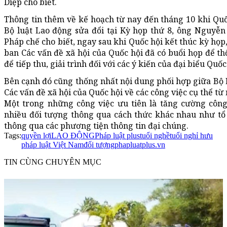
Diệp cho biết.
Thông tin thêm về kế hoạch từ nay đến tháng 10 khi Quốc
Bộ luật Lao động sửa đổi tại Kỳ họp thứ 8, ông Nguyễ
Pháp chế cho biết, ngay sau khi Quốc hội kết thúc kỳ họp
ban Các vấn đề xã hội của Quốc hội đã có buổi họp để t
để tiếp thu, giải trình đối với các ý kiến của đại biểu Qu
Bên cạnh đó cũng thống nhất nội dung phối hợp giữa Bộ 
Các vấn đề xã hội của Quốc hội về các công việc cụ thể từ
Một trong những công việc ưu tiên là tăng cường công 
nhiều đối tượng thông qua cách thức khác nhau như tổ 
thông qua các phương tiện thông tin đại chúng.
Tags:
quyền lợi
LAO ĐỘNG
Pháp luật plus
tuổi nghề
tuổi nghỉ hưu
pháp luật Việt Nam
đối tượng
phapluatplus.vn
TIN CÙNG CHUYÊN MỤC