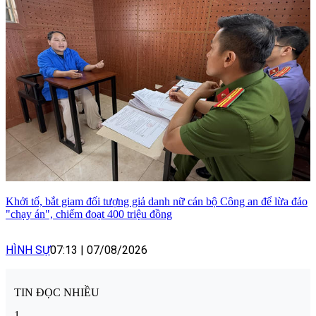
Khởi tố, bắt giam đối tượng giả danh nữ cán bộ Công an để lừa đảo
"chạy án", chiếm đoạt 400 triệu đồng
HÌNH SỰ
07:13
|
07/08/2026
TIN ĐỌC NHIỀU
1