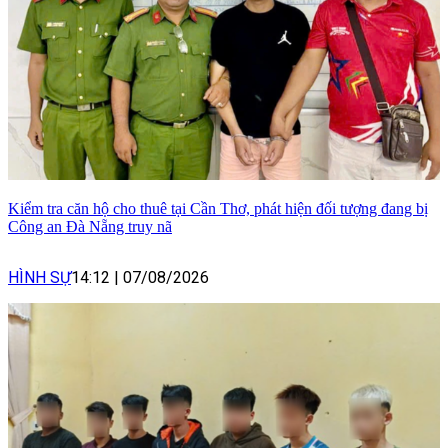
Kiểm tra căn hộ cho thuê tại Cần Thơ, phát hiện đối tượng đang bị
Công an Đà Nẵng truy nã
HÌNH SỰ
14:12
|
07/08/2026