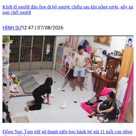
Khởi tố người đàn ông đi bộ ngược chiều sau khi uống rượu, gây tai
nạn chết người
HÌNH SỰ
12:47
|
07/08/2026
Đồng Nai: Tạm giữ gã thanh niên bạo hành bé gái 11 tuổi con riêng