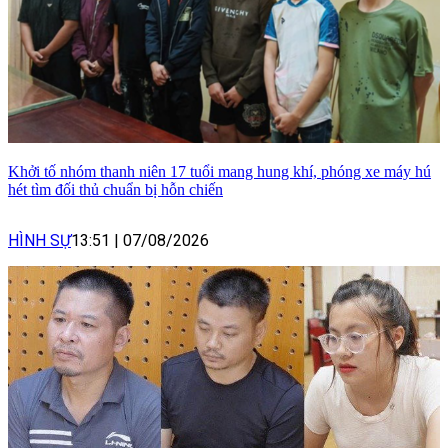
Khởi tố nhóm thanh niên 17 tuổi mang hung khí, phóng xe máy hú
hét tìm đối thủ chuẩn bị hỗn chiến
HÌNH SỰ
13:51
|
07/08/2026