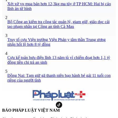
Xét xử vụ mua bán hơn 12,3kg ma túy ở TP HCM: Hai bị cáo
lĩnh án tử hình
2
Bộ Công an kiểm tra công tác quản lý, giam giữ, giáo dục cải
tạo phạm nhân tại Công an tỉnh Cà Mau
3
Truy tố cựu Viện trưởng Viện Pháp y tâm thần Trung ương
nhận hối lộ hơn 8 tỷ đồng
4
Cựu kế toán bưu điện lĩnh 13 năm tù vì chiếm đoạt hơn 1,1 tỷ
đồng tiền chi trả an sinh
5
Đồng Nai: Tạm giữ gã thanh niên bạo hành bé gái 11 tuổi con
riêng của người tình
BÁO PHÁP LUẬT VIỆT NAM