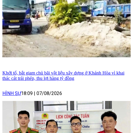
Khởi tố, bắt giam chủ bãi vật liệu xây dựng ở Khánh Hòa vì khai
thác cát trái phép, thu lợi hàng tỷ đồng
HÌNH SỰ
18:09
|
07/08/2026