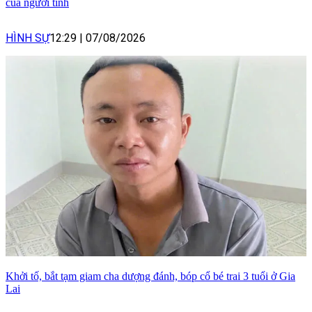
của người tình
HÌNH SỰ
12:29
|
07/08/2026
Khởi tố, bắt tạm giam cha dượng đánh, bóp cổ bé trai 3 tuổi ở Gia
Lai