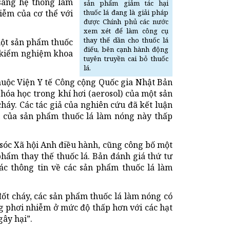
 sang hệ thống làm
sản phẩm giảm tác hại
iễm của cơ thể với
thuốc lá đang là giải pháp
được Chính phủ các nước
xem xét để làm công cụ
thay thế dần cho thuốc lá
một sản phẩm thuốc
điếu, bên cạnh hành động
a kiểm nghiệm khoa
tuyên truyền cai bỏ thuốc
lá.
huộc Viện Y tế Công cộng Quốc gia Nhật Bản
hóa học trong khí hơi (aerosol) của một sản
háy. Các tác giả của nghiên cứu đã kết luận
i của sản phẩm thuốc lá làm nóng này thấp
.
 sóc Xã hội Anh điều hành, cũng công bố một
hẩm thay thế thuốc lá. Bản đánh giá thứ tư
ác thông tin về các sản phẩm thuốc lá làm
đốt cháy, các sản phẩm thuốc lá làm nóng có
 phơi nhiễm ở mức độ thấp hơn với các hạt
gây hại”.