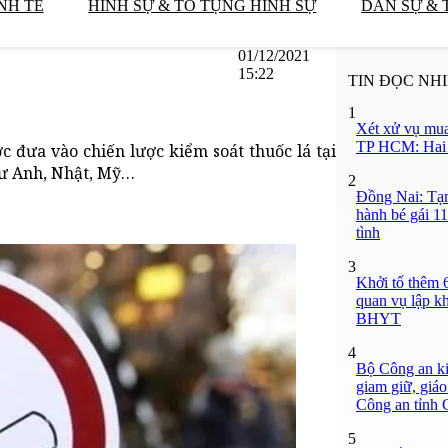
NH TẾ
HÌNH SỰ & TỐ TỤNG HÌNH SỰ
DÂN SỰ & 
01/12/2021
15:22
TIN ĐỌC NH
1
Xét xử vụ mua
TP HCM: Hai b
c đưa vào chiến lược kiểm soát thuốc lá tại
hư Anh, Nhật, Mỹ…
2
Đồng Nai: Tạm
hành bé gái 11
tình
3
Khởi tố thêm 6
quan vụ lập k
BHYT
4
Bộ Công an ki
giam giữ, giáo
Công an tỉnh
5