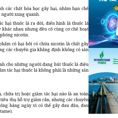
inh các chất hóa học gây hại, nhằm hạn chế
à người xung quanh.
hại thuốc lá ra đời, điển hình là thuốc lá
y khác nhau nhưng đều có cùng cơ chế hoạt
 phóng nicotin.
hẩm có hại bởi có chứa nicotin là chất gây
ưng các chuyên gia khẳng định không có sản
dành cho những người đang hút thuốc lá điếu
iảm tác hại thuốc lá không phải là những sản
 chữa trị hoặc giảm tác hại nào là an toàn
 tiêu thụ hỗ trợ giảm cân, nhưng các chuyên
ống hàng ngày vì có thể gây đau đầu, đau
tame).