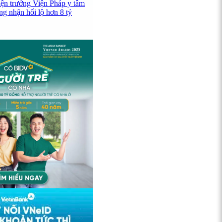
iện trưởng Viện Pháp y tâm
ng nhận hối lộ hơn 8 tỷ