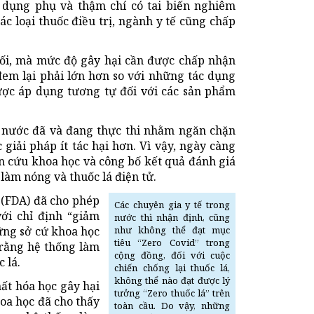
c dụng phụ và thậm chí có tai biến nghiêm
ác loại thuốc điều trị, ngành y tế cũng chấp
đối, mà mức độ gây hại cần được chấp nhận
đem lại phải lớn hơn so với những tác dụng
ợc áp dụng tương tự đối với các sản phẩm
ác nước đã và đang thực thi nhằm ngăn chặn
 giải pháp ít tác hại hơn. Vì vậy, ngày càng
ên cứu khoa học và công bố kết quả đánh giá
làm nóng và thuốc lá điện tử.
(FDA) đã cho phép
Các chuyên gia y tế trong
ới chỉ định “giảm
nước thì nhận định, cũng
ững sở cứ khoa học
như không thể đạt mục
tiêu “Zero Covid” trong
 rằng hệ thống làm
cộng đồng, đối với cuộc
 lá.
chiến chống lại thuốc lá,
không thể nào đạt được lý
ất hóa học gây hại
tưởng “Zero thuốc lá” trên
hoa học đã cho thấy
toàn cầu. Do vậy, những