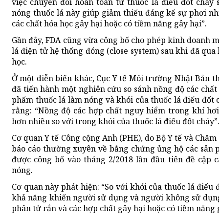
việc chuyển đổi hoàn toàn từ thuốc lá điếu đốt cháy
nóng thuốc lá này giúp giảm thiểu đáng kể sự phơi nh
các chất hóa học gây hại hoặc có tiềm năng gây hại”.
Gần đây, FDA cũng vừa công bố cho phép kinh doanh 
lá điện tử hệ thống đóng (close system) sau khi đã qu
học.
Ở một diễn biến khác, Cục Y tế Môi trường Nhật Bản t
đã tiến hành một nghiên cứu so sánh nồng độ các chất 
phẩm thuốc lá làm nóng và khói của thuốc lá điếu đốt c
rằng: “Nồng độ các hợp chất nguy hiểm trong khí hơ
hơn nhiều so với trong khói của thuốc lá điếu đốt cháy”
Cơ quan Y tế Công cộng Anh (PHE), do Bộ Y tế và Chăm
báo cáo thường xuyên về bằng chứng ủng hộ các sản p
được công bố vào tháng 2/2018 lần đầu tiên đề cập c
nóng.
Cơ quan này phát hiện: “So với khói của thuốc lá điếu 
khả năng khiến người sử dụng và người không sử dụng
phân tử rắn và các hợp chất gây hại hoặc có tiềm năng 