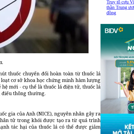
Truy tố cựu V
thần Trung ươ
đồng
a.
hút thuốc chuyển đổi hoàn toàn từ thuốc lá
ng loạt cơ sở khoa học chứng minh hàm lượng
hệ mới - cụ thể là thuốc lá điện tử, thuốc lá
lá điếu thông thường.
uốc gia của Anh (NICE), nguyên nhân gây ra
phân tử trong khói được tạo ra từ quá trình
mạnh tác hại của thuốc lá có thể được giảm