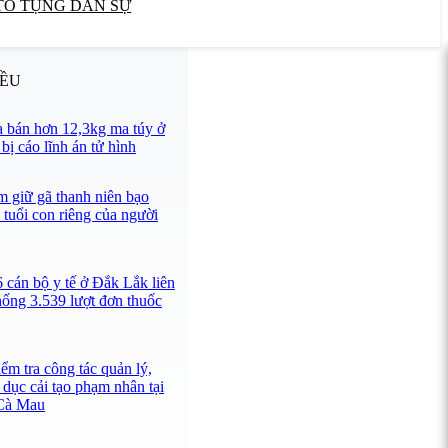
TỐ TỤNG DÂN SỰ
IỀU
 bán hơn 12,3kg ma túy ở
ị cáo lĩnh án tử hình
 giữ gã thanh niên bạo
 tuổi con riêng của người
 cán bộ y tế ở Đắk Lắk liên
hống 3.539 lượt đơn thuốc
ểm tra công tác quản lý,
 dục cải tạo phạm nhân tại
 Cà Mau