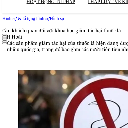
HOẠT ĐỘNG TƯ PHÁP
PHÁP LUẬT VỀ KI
Hình sự & tố tụng hình sự
Hình sự
Cần khách quan đối với khoa học giảm tác hại thuốc lá
H.Hoài
Các sản phẩm giảm tác hại của thuốc lá hiện đang đượ
nhiều quốc gia, trong đó bao gồm các nước tiên tiến n