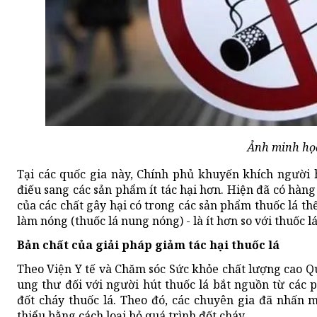
Ảnh minh họ
Tại các quốc gia này, Chính phủ khuyến khích người 
điếu sang các sản phẩm ít tác hại hơn. Hiện đã có hà
của các chất gây hại có trong các sản phẩm thuốc lá thế 
làm nóng (thuốc lá nung nóng) - là ít hơn so với thuốc 
Bản chất của giải pháp giảm tác hại thuốc lá
Theo Viện Y tế và Chăm sóc Sức khỏe chất lượng cao Q
ung thư đối với người hút thuốc lá bắt nguồn từ các 
đốt cháy thuốc lá. Theo đó, các chuyên gia đã nhấn 
thiểu bằng cách loại bỏ quá trình đốt cháy.