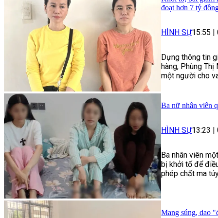
đoạt hơn 7 tỷ đồn
HÌNH SỰ
15:55
|
Dựng thông tin g
hàng, Phùng Thị 
một người cho va
Ba nữ nhân viên q
HÌNH SỰ
13:23
|
Ba nhân viên một
bị khởi tố để điề
phép chất ma túy
Mang súng, dao "đ