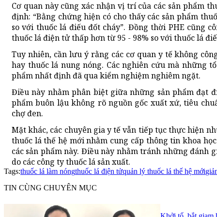
Cơ quan này cũng xác nhận vị trí của các sản phẩm th
định: “Bằng chứng hiện có cho thấy các sản phẩm thuố
so với thuốc lá điếu đốt cháy”. Đồng thời PHE cũng c
thuốc lá điện tử thấp hơn từ 95 - 98% so với thuốc lá đ
Tuy nhiên, cần lưu ý rằng các cơ quan y tế không côn
hay thuốc lá nung nóng. Các nghiên cứu mà những tổ
phẩm nhất định đã qua kiểm nghiệm nghiêm ngặt.
Điều này nhằm phân biệt giữa những sản phẩm đạt đi
phẩm buôn lậu không rõ nguồn gốc xuất xứ, tiêu chuẩ
chợ đen.
Mặt khác, các chuyên gia y tế vẫn tiếp tục thực hiện
thuốc lá thế hệ mới nhằm cung cấp thông tin khoa học
các sản phẩm này. Điều này nhằm tránh những đánh gi
do các công ty thuốc lá sản xuất.
Tags:
thuốc lá làm nóng
thuốc lá điện tử
quản lý thuốc lá thế hệ mới
giả
TIN CÙNG CHUYÊN MỤC
Khởi tố, bắt giam