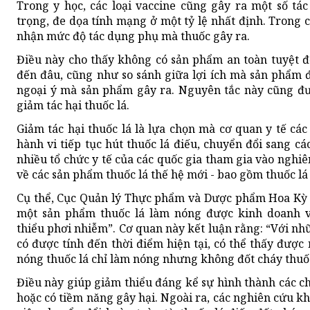
Trong y học, các loại vaccine cũng gây ra một số tá
trọng, đe dọa tính mạng ở một tỷ lệ nhất định. Trong c
nhận mức độ tác dụng phụ mà thuốc gây ra.
Điều này cho thấy không có sản phẩm an toàn tuyệt 
đến đâu, cũng như so sánh giữa lợi ích mà sản phẩm 
ngoại ý mà sản phẩm gây ra. Nguyên tắc này cũng đư
giảm tác hại thuốc lá.
Giảm tác hại thuốc lá là lựa chọn mà cơ quan y tế c
hành vi tiếp tục hút thuốc lá điếu, chuyển đổi sang các
nhiều tổ chức y tế của các quốc gia tham gia vào nghi
về các sản phẩm thuốc lá thế hệ mới - bao gồm thuốc lá 
Cụ thể, Cục Quản lý Thực phẩm và Dược phẩm Hoa Kỳ 
một sản phẩm thuốc lá làm nóng được kinh doanh v
thiểu phơi nhiễm”. Cơ quan này kết luận rằng: “Với nh
có được tính đến thời điểm hiện tại, có thể thấy được
nóng thuốc lá chỉ làm nóng nhưng không đốt cháy thuốc
Điều này giúp giảm thiểu đáng kể sự hình thành các ch
hoặc có tiềm năng gây hại. Ngoài ra, các nghiên cứu k