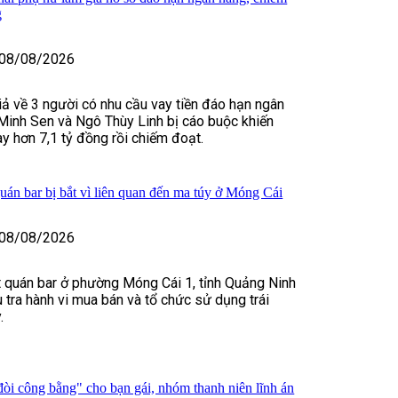
g
08/08/2026
iả về 3 người có nhu cầu vay tiền đáo hạn ngân
Minh Sen và Ngô Thùy Linh bị cáo buộc khiến
y hơn 7,1 tỷ đồng rồi chiếm đoạt.
uán bar bị bắt vì liên quan đến ma túy ở Móng Cái
08/08/2026
 quán bar ở phường Móng Cái 1, tỉnh Quảng Ninh
u tra hành vi mua bán và tổ chức sử dụng trái
.
òi công bằng" cho bạn gái, nhóm thanh niên lĩnh án