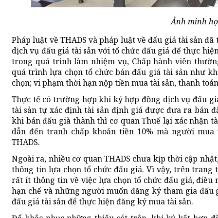
Ảnh minh h
Pháp luật về THADS và pháp luật về đấu giá tài sản đ
dịch vụ đấu giá tài sản với tổ chức đấu giá để thực hiện
trong quá trình làm nhiệm vụ, Chấp hành viên thường
quá trình lựa chọn tổ chức bán đấu giá tài sản như k
chọn; vi phạm thời hạn nộp tiền mua tài sản, thanh toá
Thực tế có trường hợp khi ký hợp đồng dịch vụ đấu giá
tài sản tự xác định tài sản định giá được đưa ra bán 
khi bán đấu già thành thì cơ quan Thuế lại xác nhận t
dẫn đến tranh chấp khoản tiền 10% mà người mua t
THADS.
Ngoài ra, nhiều cơ quan THADS chưa kịp thời cập nhậ
thông tin lựa chọn tổ chức đấu giá. Vì vậy, trên trang
rất ít thông tin về việc lựa chọn tổ chức đấu giá, điều
hạn chế và những người muốn đăng ký tham gia đấu gi
đấu giá tài sản để thực hiện đăng ký mua tài sản.