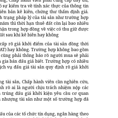
ồng, Chấp hành viên phải cung cấp đầy đủ,
ó sự kiểm tra về tính xác thực của thông tin
iên bản kê kiên, chứng thư thẩm định giá.
nh trạng pháp lý của tài sản như trường hợp
năm thì thời hạn thuê đất còn lại bao nhiêu
hận trong hợp đồng về việc có thu giữ được
ất sau khi kê biên hay không
cấp rõ giá khởi điểm của tài sản đồng thời
 (VAT) hay không. Trường hợp không bao gồm
ì cũng phải thông báo rõ người mua sẽ phải
 gia bán đấu giá biết. Trường hợp có nhiều
ịch vụ đấu giá tài sản quy định rõ giá khởi
g tài sản, Chấp hành viên cần nghiên cứu,
nh rõ ai là người chịu trách nhiệm nộp các
a trúng đấu giá khởi kiện yêu cầu cơ quan
n nhượng tài sản như một số trường hợp đã
ấu của các tổ chức tín dụng, ngân hàng theo