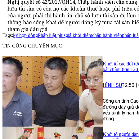
Nghị quyết số 42/2017/QH14, Chấp hành viên cần cung 
hữu tài sản có còn nợ các khoản thuế hoặc phí (nếu c
của người phải thi hành án, chủ sở hữu tài sản để làm
thông báo công khai để người đăng ký mua tài sản biế
tham gia đấu giá.
Tags:
ký hợp đồng
Pháp luật plus
giá khởi điểm
chấp hành viên
pháp luậ
TIN CÙNG CHUYÊN MỤC
Khởi tố các đối tư
bất chính hơn 120
HÌNH SỰ
12:50
|
Công an tỉnh Cao
đường dây giả da
yếu sinh lý nam t
đồng.
Khởi tố người đàn