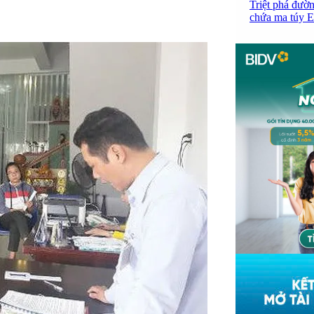
Triệt phá đườn
chứa ma túy Et