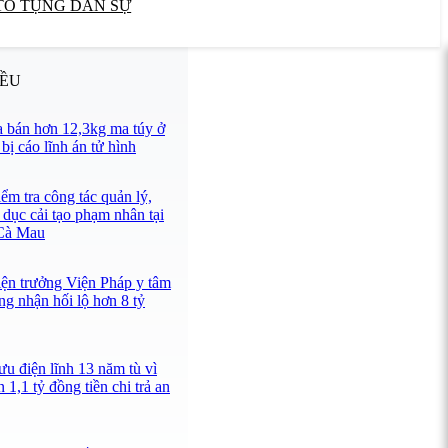
TỐ TỤNG DÂN SỰ
IỀU
 bán hơn 12,3kg ma túy ở
ị cáo lĩnh án tử hình
ểm tra công tác quản lý,
 dục cải tạo phạm nhân tại
 Cà Mau
iện trưởng Viện Pháp y tâm
ng nhận hối lộ hơn 8 tỷ
u điện lĩnh 13 năm tù vì
 1,1 tỷ đồng tiền chi trả an