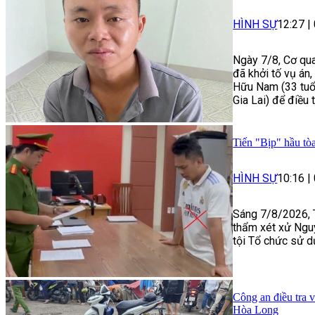
HÌNH SỰ
12:27
|
Ngày 7/8, Cơ qua
đã khởi tố vụ án
Hữu Nam (33 tuổi
Gia Lai) để điều 
Tiến "Bịp" hầu tòa
HÌNH SỰ
10:16
|
Sáng 7/8/2026, 
thẩm xét xử Ngu
tội Tổ chức sử d
Công an điều tra 
Hòa Long