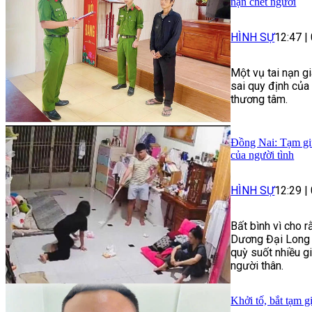
nạn chết người
HÌNH SỰ
12:47
|
Một vụ tai nạn g
sai quy định của
thương tâm.
Đồng Nai: Tạm giữ
của người tình
HÌNH SỰ
12:29
|
Bất bình vì cho r
Dương Đại Long 
quỳ suốt nhiều g
người thân.
Khởi tố, bắt tạm g