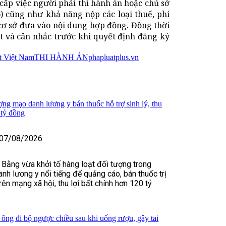
cấp việc người phải thi hành án hoặc chủ sở
ó) cũng như khả năng nộp các loại thuế, phí
 cơ sở đưa vào nội dung hợp đồng. Đồng thời
t và cân nhắc trước khi quyết định đăng ký
t Việt Nam
THI HÀNH ÁN
phapluatplus.vn
ợng mạo danh lương y bán thuốc hỗ trợ sinh lý, thu
 tỷ đồng
07/08/2026
 Bằng vừa khởi tố hàng loạt đối tượng trong
nh lương y nổi tiếng để quảng cáo, bán thuốc trị
rên mạng xã hội, thu lợi bất chính hơn 120 tỷ
 ông đi bộ ngược chiều sau khi uống rượu, gây tai