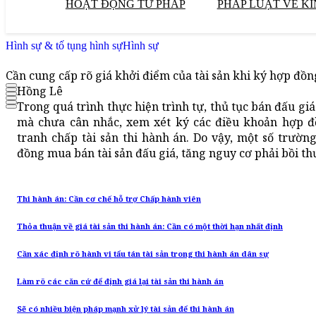
HOẠT ĐỘNG TƯ PHÁP
PHÁP LUẬT VỀ KI
Hình sự & tố tụng hình sự
Hình sự
Cần cung cấp rõ giá khởi điểm của tài sản khi ký hợp đồn
Hồng Lê
Trong quá trình thực hiện trình tự, thủ tục bán đấu gi
mà chưa cân nhắc, xem xét ký các điều khoản hợp đ
tranh chấp tài sản thi hành án. Do vậy, một số trườ
đồng mua bán tài sản đấu giá, tăng nguy cơ phải bồi t
Thi hành án: Cần cơ chế hỗ trợ Chấp hành viên
Thỏa thuận về giá tài sản thi hành án: Cần có một thời hạn nhất định
Cần xác định rõ hành vi tẩu tán tài sản trong thi hành án dân sự
Làm rõ các căn cứ để định giá lại tài sản thi hành án
Sẽ có nhiều biện pháp mạnh xử lý tài sản để thi hành án