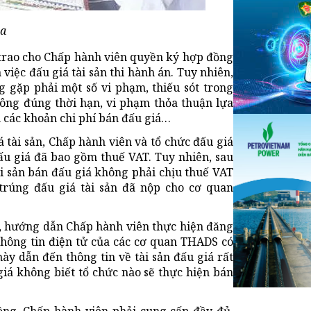
ọa
ã trao cho Chấp hành viên quyền ký hợp đồng
 việc đấu giá tài sản thi hành án. Tuy nhiên,
 gặp phải một số vi phạm, thiếu sót trong
hông đúng thời hạn, vi phạm thỏa thuận lựa
n các khoản chi phí bán đấu giá…
 tài sản, Chấp hành viên và tổ chức đấu giá
đấu giá đã bao gồm thuế VAT. Tuy nhiên, sau
ài sản bán đấu giá không phải chịu thuế VAT
rúng đấu giá tài sản đã nộp cho cơ quan
t, hướng dẫn Chấp hành viên thực hiện đăng
 thông tin điện tử của các cơ quan THADS có
 này dẫn đến thông tin về tài sản đấu giá rất
á không biết tổ chức nào sẽ thực hiện bán