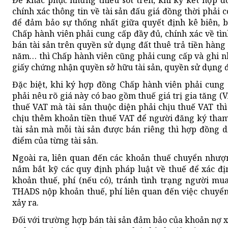
Để khắc phục những thiếu sót trên, khi ký kết hợp đ
chính xác thông tin về tài sản đấu giá đồng thời phải c
để đảm bảo sự thống nhất giữa quyết định kê biên, b
Chấp hành viên phải cung cấp đầy đủ, chính xác về tì
bán tài sản trên quyền sử dụng đất thuê trả tiền hàng 
năm… thì Chấp hành viên cũng phải cung cấp và ghi n
giấy chứng nhận quyền sở hữu tài sản, quyền sử dụng đ
Đặc biệt, khi ký hợp đồng Chấp hành viên phải cung 
phải nêu rõ giá này có bao gồm thuế giá trị gia tăng
thuế VAT mà tài sản thuộc diện phải chịu thuế VAT th
chịu thêm khoản tiền thuế VAT để người đăng ký tham
tài sản mà mỗi tài sản được bán riêng thì hợp đồng d
điểm của từng tài sản.
Ngoài ra, liên quan đến các khoản thuế chuyển nhượn
nắm bắt kỹ các quy định pháp luật về thuế để xác đị
khoản thuế, phí (nếu có), tránh tình trạng người mu
THADS nộp khoản thuế, phí liên quan đến việc chuyể
xảy ra.
Đối với trường hợp bán tài sản đảm bảo của khoản nợ x