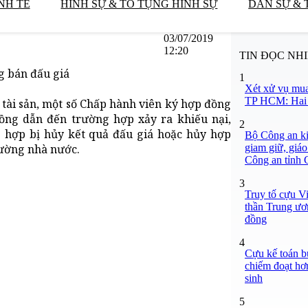
NH TẾ
HÌNH SỰ & TỐ TỤNG HÌNH SỰ
DÂN SỰ & 
03/07/2019
12:20
TIN ĐỌC NH
g bán đấu giá
1
Xét xử vụ mua
TP HCM: Hai b
á tài sản, một số Chấp hành viên ký hợp đồng
ồng dẫn đến trường hợp xảy ra khiếu nại,
2
ng hợp bị hủy kết quả đấu giá hoặc hủy hợp
Bộ Công an ki
giam giữ, giáo
hường nhà nước.
Công an tỉnh
3
Truy tố cựu V
thần Trung ươ
đồng
4
Cựu kế toán bư
chiếm đoạt hơn
sinh
5