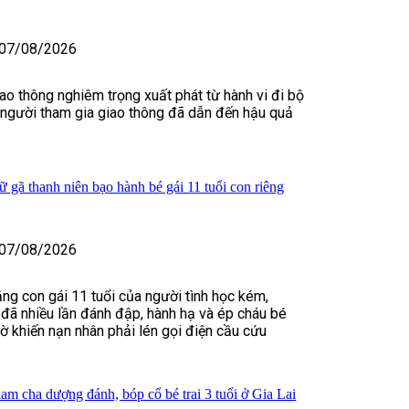
07/08/2026
iao thông nghiêm trọng xuất phát từ hành vi đi bộ
 người tham gia giao thông đã dẫn đến hậu quả
 gã thanh niên bạo hành bé gái 11 tuổi con riêng
07/08/2026
ằng con gái 11 tuổi của người tình học kém,
đã nhiều lần đánh đập, hành hạ và ép cháu bé
iờ khiến nạn nhân phải lén gọi điện cầu cứu
iam cha dượng đánh, bóp cổ bé trai 3 tuổi ở Gia Lai