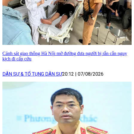
Cảnh sát giao thông Hà Nội mở đường đưa người bị rắn cắn nguy
kịch đi cấp cứu
DÂN SỰ & TỐ TỤNG DÂN SỰ
20:12
|
07/08/2026