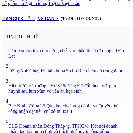
cấp, tôn tạo Nghĩa trang Liệt sĩ Việt - Lào
DÂN SỰ & TỐ TỤNG DÂN SỰ
16:49
|
07/08/2026
TIN ĐỌC NHIỀU
1
Lùm xùm một vụ thú cưng chết sau phẫu thuật tử cung tại Đà
Lạt
2
Đồng Nai: Cháy lớn tại khu vực chợ Biên Hòa cũ trong đêm
3
Hiệu trưởng Trường THCS Phương Độ đối thoại với phụ
huynh sau lùm xùm về tiền ăn học sinh
4
Bắc Ninh: Công bố Quy hoạch chung đô thị và Quyết định
công nhận đạt tiêu chí đô thị loại I
5
CLB Doanh nhân Đồng Tháp tại TPHCM: Kết nối doanh
nhân, lan tỏa nghĩa tình và trách nhiệm với cộng đồng