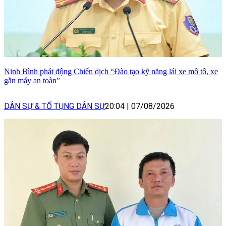
Ninh Bình phát động Chiến dịch “Đào tạo kỹ năng lái xe mô tô, xe
gắn máy an toàn”
DÂN SỰ & TỐ TỤNG DÂN SỰ
20:04
|
07/08/2026