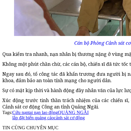
Cán bộ Phòng Cảnh sát cơ 
Qua kiểm tra nhanh, nạn nhân bị thương nặng ở vùng mặt
Không một phút chần chừ, các cán bộ, chiến sĩ đã tức tốc 
Ngay sau đó, tổ công tác đã khẩn trương đưa người bị n
khoa, đảm bảo an toàn tính mạng cho người dân.
Sự có mặt kịp thời và hành động đầy nhân văn của lực lư
Xúc động trước tinh thần trách nhiệm của các chiến sĩ
Cảnh sát cơ động Công an tỉnh Quảng Ngãi.
Tags:
Cứu nạn
tai nạn lao động
QUẢNG NGÃI
lắp đặt biển quảng cáo
cảnh sát cơ động
TIN CÙNG CHUYÊN MỤC