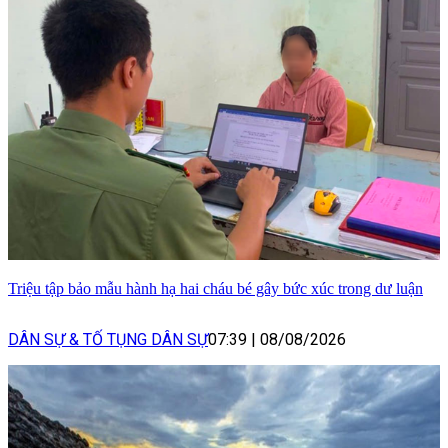
Triệu tập bảo mẫu hành hạ hai cháu bé gây bức xúc trong dư luận
DÂN SỰ & TỐ TỤNG DÂN SỰ
07:39
|
08/08/2026