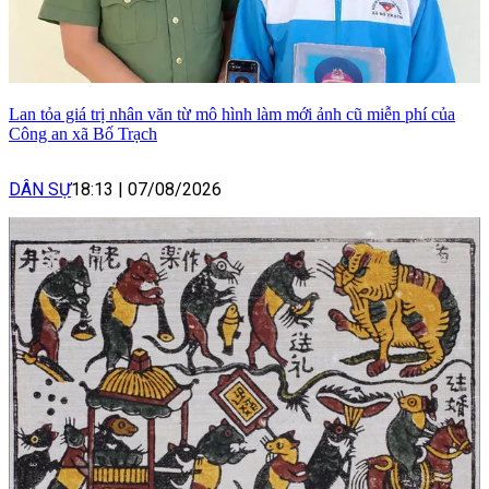
Lan tỏa giá trị nhân văn từ mô hình làm mới ảnh cũ miễn phí của
Công an xã Bố Trạch
DÂN SỰ
18:13
|
07/08/2026