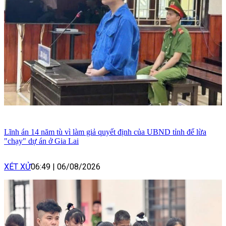
Lĩnh án 14 năm tù vì làm giả quyết định của UBND tỉnh để lừa
"chạy" dự án ở Gia Lai
XÉT XỬ
06:49
|
06/08/2026