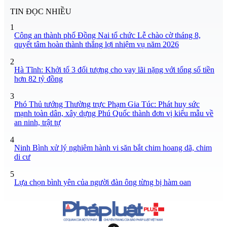
TIN ĐỌC NHIỀU
1
Công an thành phố Đồng Nai tổ chức Lễ chào cờ tháng 8,
quyết tâm hoàn thành thắng lợi nhiệm vụ năm 2026
2
Hà Tĩnh: Khởi tố 3 đối tượng cho vay lãi nặng với tổng số tiền
hơn 82 tỷ đồng
3
Phó Thủ tướng Thường trực Phạm Gia Túc: Phát huy sức
mạnh toàn dân, xây dựng Phú Quốc thành đơn vị kiểu mẫu về
an ninh, trật tự
4
Ninh Bình xử lý nghiêm hành vi săn bắt chim hoang dã, chim
di cư
5
Lựa chọn bình yên của người đàn ông từng bị hàm oan