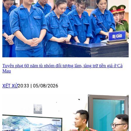
Tuyên phạt 60 năm tù nhóm đối tượng làm, tàng trữ tiền giả ở Cà
Mau
XÉT XỬ
20:33
|
05/08/2026