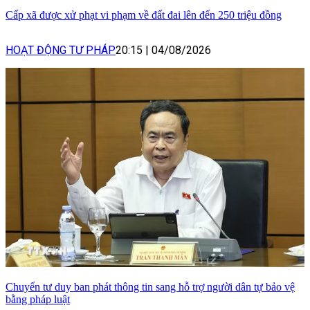
Cấp xã được xử phạt vi phạm về đất đai lên đến 250 triệu đồng
HOẠT ĐỘNG TƯ PHÁP
20:15
|
04/08/2026
Chuyển tư duy ban phát thông tin sang hỗ trợ người dân tự bảo vệ
bằng pháp luật