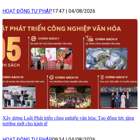
HOẠT ĐỘNG TƯ PHÁP
17:47
|
04/08/2026
Xây dựng Luật Phát triển công nghiệp văn hóa: Tạo động lực tăng
trưởng mới cho kinh tế
HOẠT ĐỘNG TƯ PHÁP
09:34
|
04/08/2026