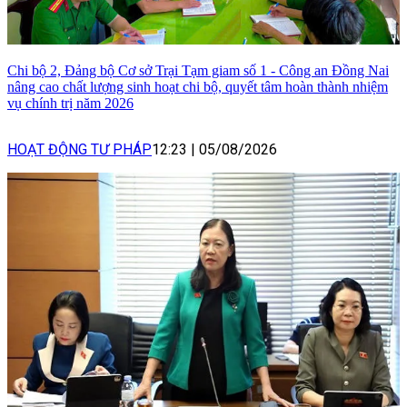
Chi bộ 2, Đảng bộ Cơ sở Trại Tạm giam số 1 - Công an Đồng Nai
nâng cao chất lượng sinh hoạt chi bộ, quyết tâm hoàn thành nhiệm
vụ chính trị năm 2026
HOẠT ĐỘNG TƯ PHÁP
12:23
|
05/08/2026