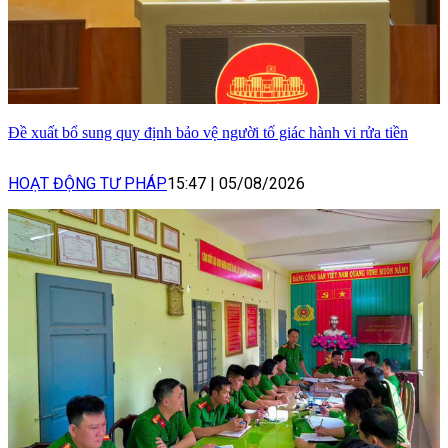
Đề xuất bổ sung quy định bảo vệ người tố giác hành vi rửa tiền
HOẠT ĐỘNG TƯ PHÁP
15:47
|
05/08/2026