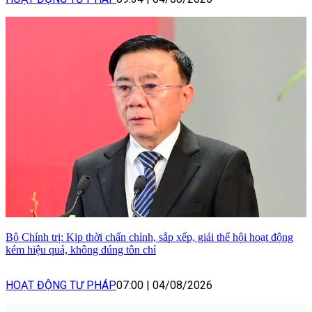
Bộ Chính trị: Kịp thời chấn chỉnh, sắp xếp, giải thể hội hoạt động
kém hiệu quả, không đúng tôn chỉ
HOẠT ĐỘNG TƯ PHÁP
07:00
|
04/08/2026