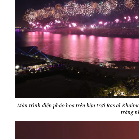
Màn trình diễn pháo hoa trên bầu trời Ras al-Kha
tráng n