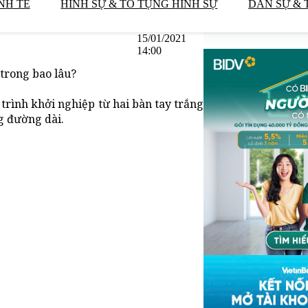
NH TẾ
HÌNH SỰ & TỐ TỤNG HÌNH SỰ
DÂN SỰ & 
15/01/2021
14:00
 trong bao lâu?
trình khởi nghiệp từ hai bàn tay trắng
ng đường dài.