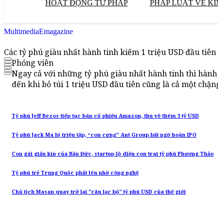
HOẠT ĐỘNG TƯ PHÁP
PHÁP LUẬT VỀ KI
Multimedia
Emagazine
Các tỷ phú giàu nhất hành tinh kiếm 1 triệu USD đầu tiên
Phóng viên
Ngay cả với những tỷ phú giàu nhất hành tinh thì hành 
đến khi bỏ túi 1 triệu USD đầu tiên cũng là cả một chặ
Tỷ phú Jeff Bezos tiếp tục bán cổ phiếu Amazon, thu về thêm 3 tỷ USD
Tỷ phú Jack Ma bị triệu tập, “con cưng” Ant Group bất ngờ hoãn IPO
Con gái giấu kín của Bầu Đức, startup lộ diện con trai tỷ phú Phương Thảo
Tỷ phú trẻ Trung Quốc phất lên nhờ công nghệ
Chủ tịch Masan quay trở lại "câu lạc bộ" tỷ phú USD của thế giới