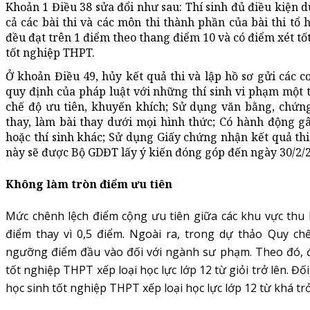
Khoản 1 Điều 38 sửa đổi như sau: Thí sinh đủ điều kiện dự
cả các bài thi và các môn thi thành phần của bài thi tổ
đều đạt trên 1 điểm theo thang điểm 10 và có điểm xét tố
tốt nghiệp THPT.
Ở khoản Điều 49, hủy kết quả thi và lập hồ sơ gửi các 
quy định của pháp luật với những thí sinh vi phạm một t
chế độ ưu tiên, khuyến khích; Sử dụng văn bằng, chứn
thay, làm bài thay dưới mọi hình thức; Có hành động gâ
hoặc thí sinh khác; Sử dụng Giấy chứng nhận kết quả th
này sẽ được Bộ GDĐT lấy ý kiến đóng góp đến ngày 30/2/
Không làm tròn điểm ưu tiên
Mức chênh lệch điểm cộng ưu tiên giữa các khu vực thu h
điểm thay vì 0,5 điểm. Ngoài ra, trong dự thảo Quy ch
ngưỡng điểm đầu vào đối với ngành sư phạm. Theo đó, đối
tốt nghiệp THPT xếp loại học lực lớp 12 từ giỏi trở lên. Đố
học sinh tốt nghiệp THPT xếp loại học lực lớp 12 từ khá trở