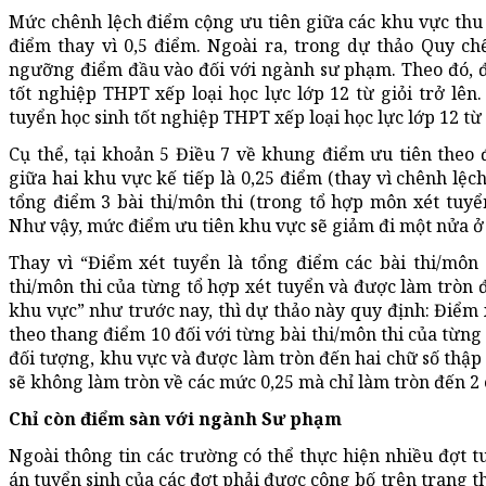
Mức chênh lệch điểm cộng ưu tiên giữa các khu vực thu h
điểm thay vì 0,5 điểm. Ngoài ra, trong dự thảo Quy ch
ngưỡng điểm đầu vào đối với ngành sư phạm. Theo đó, đối
tốt nghiệp THPT xếp loại học lực lớp 12 từ giỏi trở lên.
tuyển học sinh tốt nghiệp THPT xếp loại học lực lớp 12 từ 
Cụ thể, tại khoản 5 Điều 7 về khung điểm ưu tiên theo
giữa hai khu vực kế tiếp là 0,25 điểm (thay vì chênh lệc
tổng điểm 3 bài thi/môn thi (trong tổ hợp môn xét tuy
Như vậy, mức điểm ưu tiên khu vực sẽ giảm đi một nửa ở 
Thay vì “Điểm xét tuyển là tổng điểm các bài thi/môn 
thi/môn thi của từng tổ hợp xét tuyển và được làm tròn đ
khu vực” như trước nay, thì dự thảo này quy định: Điểm x
theo thang điểm 10 đối với từng bài thi/môn thi của từng
đối tượng, khu vực và được làm tròn đến hai chữ số thập
sẽ không làm tròn về các mức 0,25 mà chỉ làm tròn đến 2 
Chỉ còn điểm sàn với ngành Sư phạm
Ngoài thông tin các trường có thể thực hiện nhiều đợt t
án tuyển sinh của các đợt phải được công bố trên trang t