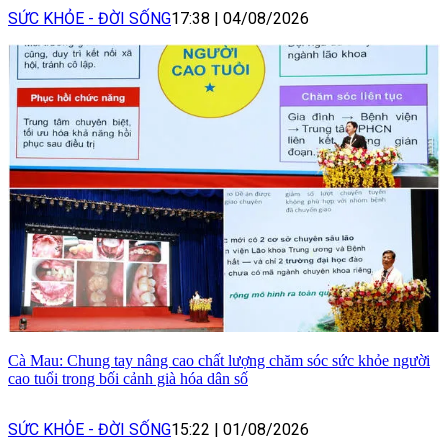
SỨC KHỎE - ĐỜI SỐNG
17:38
|
04/08/2026
Cà Mau: Chung tay nâng cao chất lượng chăm sóc sức khỏe người
cao tuổi trong bối cảnh già hóa dân số
SỨC KHỎE - ĐỜI SỐNG
15:22
|
01/08/2026