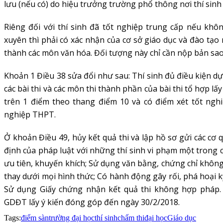
lưu (nếu có) do hiệu trưởng trường phổ thông nơi thí sinh
Riêng đối với thí sinh đã tốt nghiệp trung cấp nếu kh
xuyên thì phải có xác nhận của cơ sở giáo dục và đào tạo 
thành các môn văn hóa. Đối tượng này chỉ cần nộp bản sa
Khoản 1 Điều 38 sửa đổi như sau: Thí sinh đủ điều kiện dự t
các bài thi và các môn thi thành phần của bài thi tổ hợp l
trên 1 điểm theo thang điểm 10 và có điểm xét tốt ngh
nghiệp THPT.
Ở khoản Điều 49, hủy kết quả thi và lập hồ sơ gửi các cơ
định của pháp luật với những thí sinh vi phạm một trong 
ưu tiên, khuyến khích; Sử dụng văn bằng, chứng chỉ không
thay dưới mọi hình thức; Có hành động gây rối, phá hoại k
Sử dụng Giấy chứng nhận kết quả thi không hợp pháp.
GDĐT lấy ý kiến đóng góp đến ngày 30/2/2018.
Tags:
điểm sàn
trường đại học
thí sinh
chấm thi
đại học
Giáo dục