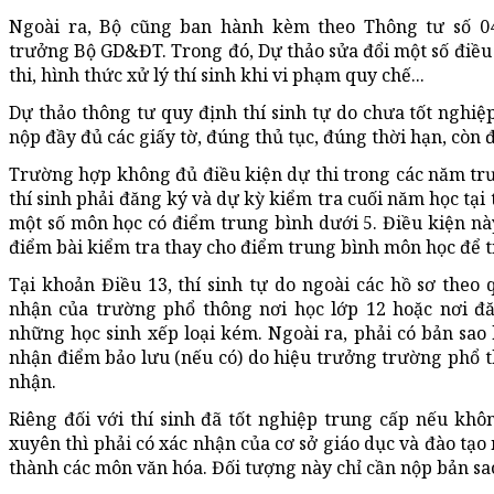
Ngoài ra, Bộ cũng ban hành kèm theo Thông tư số 0
trưởng Bộ GD&ĐT. Trong đó, Dự thảo sửa đổi một số điều l
thi, hình thức xử lý thí sinh khi vi phạm quy chế...
Dự thảo thông tư quy định thí sinh tự do chưa tốt nghiệ
nộp đầy đủ các giấy tờ, đúng thủ tục, đúng thời hạn, còn
Trường hợp không đủ điều kiện dự thi trong các năm trướ
thí sinh phải đăng ký và dự kỳ kiểm tra cuối năm học tại
một số môn học có điểm trung bình dưới 5. Điều kiện này
điểm bài kiểm tra thay cho điểm trung bình môn học để t
Tại khoản Điều 13, thí sinh tự do ngoài các hồ sơ theo 
nhận của trường phổ thông nơi học lớp 12 hoặc nơi đăn
những học sinh xếp loại kém. Ngoài ra, phải có bản sao 
nhận điểm bảo lưu (nếu có) do hiệu trưởng trường phổ th
nhận.
Riêng đối với thí sinh đã tốt nghiệp trung cấp nếu kh
xuyên thì phải có xác nhận của cơ sở giáo dục và đào tạo 
thành các môn văn hóa. Đối tượng này chỉ cần nộp bản s