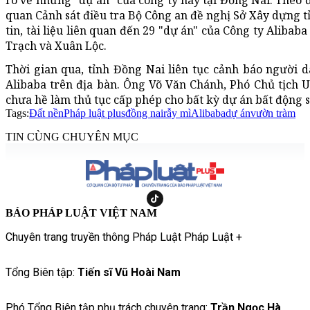
rõ về những "dự án" của công ty này tại Đồng Nai. Theo đó
quan Cảnh sát điều tra Bộ Công an đề nghị Sở Xây dựng t
tin, tài liệu liên quan đến 29 "dự án" của Công ty Alib
Trạch và Xuân Lộc.
Thời gian qua, tỉnh Đồng Nai liên tục cảnh báo người 
Alibaba trên địa bàn. Ông Võ Văn Chánh, Phó Chủ tịch 
chưa hề làm thủ tục cấp phép cho bất kỳ dự án bất động s
Tags:
Đất nền
Pháp luật plus
đồng nai
rẫy mì
Alibaba
dự án
vườn tràm
TIN CÙNG CHUYÊN MỤC
BÁO PHÁP LUẬT VIỆT NAM
Chuyên trang truyền thông Pháp Luật Pháp Luật +
Tổng Biên tập:
Tiến sĩ Vũ Hoài Nam
Phó Tổng Biên tập phụ trách chuyên trang:
Trần Ngọc Hà