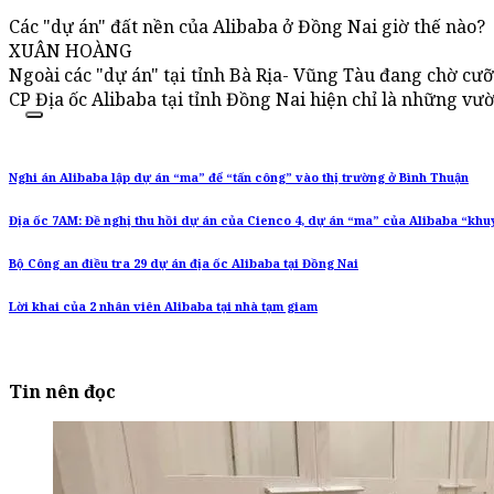
Các "dự án" đất nền của Alibaba ở Đồng Nai giờ thế nào?
XUÂN HOÀNG
Ngoài các "dự án" tại tỉnh Bà Rịa- Vũng Tàu đang chờ cưỡ
CP Địa ốc Alibaba tại tỉnh Đồng Nai hiện chỉ là những vư
Nghi án Alibaba lập dự án “ma” để “tấn công” vào thị trường ở Bình Thuận
Địa ốc 7AM: Đề nghị thu hồi dự án của Cienco 4, dự án “ma” của Alibaba “khu
Bộ Công an điều tra 29 dự án địa ốc Alibaba tại Đồng Nai
Lời khai của 2 nhân viên Alibaba tại nhà tạm giam
Tin nên đọc