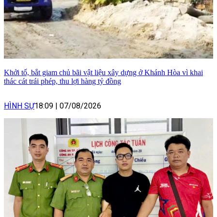
Khởi tố, bắt giam chủ bãi vật liệu xây dựng ở Khánh Hòa vì khai
thác cát trái phép, thu lợi hàng tỷ đồng
HÌNH SỰ
18:09
|
07/08/2026