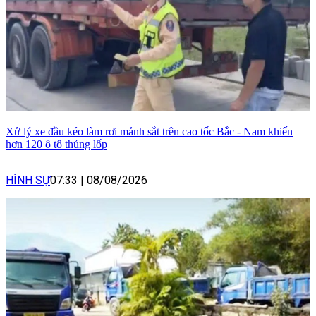
Xử lý xe đầu kéo làm rơi mảnh sắt trên cao tốc Bắc - Nam khiến
hơn 120 ô tô thủng lốp
HÌNH SỰ
07:33
|
08/08/2026