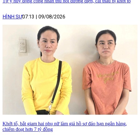
Tự ý huy động công nhân thu hồi đường điện, cai thầu bị khởi tố
HÌNH SỰ
07:13
|
09/08/2026
Khởi tố, bắt giam hai phụ nữ làm giả hồ sơ đáo hạn ngân hàng,
chiếm đoạt hơn 7 tỷ đồng