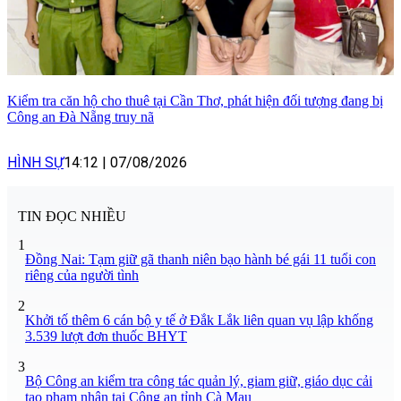
Kiểm tra căn hộ cho thuê tại Cần Thơ, phát hiện đối tượng đang bị
Công an Đà Nẵng truy nã
HÌNH SỰ
14:12
|
07/08/2026
TIN ĐỌC NHIỀU
1
Đồng Nai: Tạm giữ gã thanh niên bạo hành bé gái 11 tuổi con
riêng của người tình
2
Khởi tố thêm 6 cán bộ y tế ở Đắk Lắk liên quan vụ lập khống
3.539 lượt đơn thuốc BHYT
3
Bộ Công an kiểm tra công tác quản lý, giam giữ, giáo dục cải
tạo phạm nhân tại Công an tỉnh Cà Mau