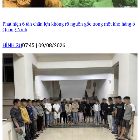
Phát hiện 6 tấn chân lợn không rõ nguồn gốc trong một kho hàng ở
Quảng Ninh
HÌNH SỰ
07:45
|
09/08/2026