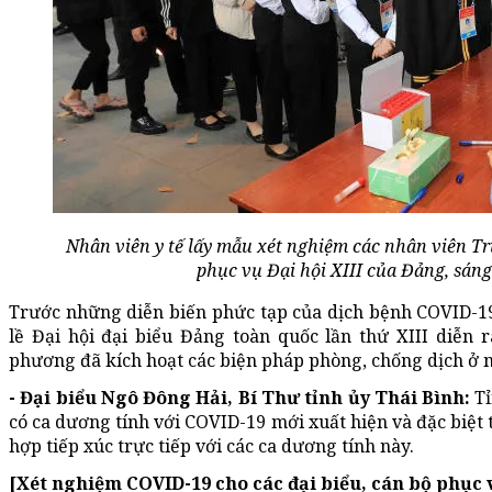
Nhân viên y tế lấy mẫu xét nghiệm các nhân viên T
phục vụ Đại hội XIII của Đảng, sán
Trước những diễn biến phức tạp của dịch bệnh COVID-19
lề Đại hội đại biểu Đảng toàn quốc lần thứ XIII diễn ra
phương đã kích hoạt các biện pháp phòng, chống dịch ở 
- Đại biểu Ngô Đông Hải, Bí Thư tỉnh ủy Thái Bình:
Tỉ
có ca dương tính với COVID-19 mới xuất hiện và đặc biệt 
hợp tiếp xúc trực tiếp với các ca dương tính này.
[Xét nghiệm COVID-19 cho các đại biểu, cán bộ phục v