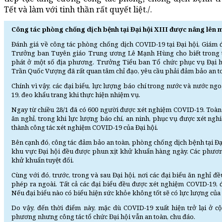
Tết và làm với tinh thần rất quyết liệt./.
Công tác phòng chống dịch bệnh tại Đại hội XIII được nâng lên 
Đánh giá về công tác phòng chống dịch COVID-19 tại Đại hội, Giám 
Trưởng ban Tuyên giáo Trung ương Lê Mạnh Hùng cho biết trong th
phát ở một số địa phương. Trưởng Tiểu ban Tổ chức phục vụ Đại hộ
Trần Quốc Vượng đã rất quan tâm chỉ đạo, yêu cầu phải đảm bảo an to
Chính vì vậy, các đại biểu, lực lượng báo chí trong nước và nước n
19, đeo khẩu trang khi thực hiện nhiệm vụ.
Ngay từ chiều 28/1 đã có 600 người được xét nghiệm COVID-19. Toàn
ăn nghỉ, trong khi lực lượng báo chí, an ninh, phục vụ được xét ngh
thành công tác xét nghiệm COVID-19 của Đại hội.
Bên cạnh đó, công tác đảm bảo an toàn, phòng chống dịch bệnh tại Đạ
khu vực Đại hội đều được phun xịt khử khuẩn hàng ngày. Các phươn
khử khuẩn tuyệt đối.
Cùng với đó, trước, trong và sau Đại hội, nơi các đại biểu ăn nghỉ
phép ra ngoài. Tất cả các đại biểu đều được xét nghiệm COVID-19, 
Nếu đại biểu nào có biểu hiện sức khỏe không tốt sẽ có lực lượng của
Do vậy, đến thời điểm này, mặc dù COVID-19 xuất hiện trở lại ở c
phương nhưng công tác tổ chức Đại hội vẫn an toàn, chu đáo.