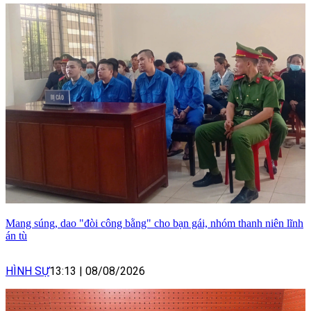
Mang súng, dao "đòi công bằng" cho bạn gái, nhóm thanh niên lĩnh
án tù
HÌNH SỰ
13:13
|
08/08/2026