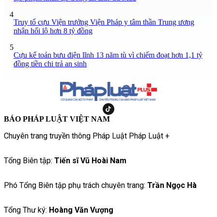
4
Truy tố cựu Viện trưởng Viện Pháp y tâm thần Trung ương
nhận hối lộ hơn 8 tỷ đồng
5
Cựu kế toán bưu điện lĩnh 13 năm tù vì chiếm đoạt hơn 1,1 tỷ
đồng tiền chi trả an sinh
BÁO PHÁP LUẬT VIỆT NAM
Chuyên trang truyền thông Pháp Luật Pháp Luật +
Tổng Biên tập:
Tiến sĩ Vũ Hoài Nam
Phó Tổng Biên tập phụ trách chuyên trang:
Trần Ngọc Hà
Tổng Thư ký:
Hoàng Văn Vượng