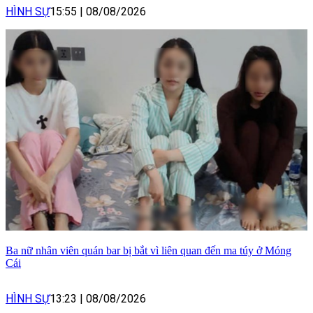
HÌNH SỰ
15:55
|
08/08/2026
Ba nữ nhân viên quán bar bị bắt vì liên quan đến ma túy ở Móng
Cái
HÌNH SỰ
13:23
|
08/08/2026