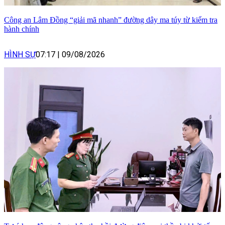
Công an Lâm Đồng “giải mã nhanh” đường dây ma túy từ kiểm tra
hành chính
HÌNH SỰ
07:17
|
09/08/2026