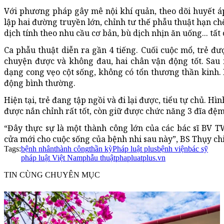
Với phương pháp gây mê nội khí quản, theo dõi huyết á
lập hai đường truyền lớn, chỉnh tư thế phẫu thuật hạn chế
dịch tính theo nhu cầu cơ bản, bù dịch nhịn ăn uống... tất
Ca phẫu thuật diễn ra gần 4 tiếng. Cuối cuộc mổ, trẻ đượ
chuyện được và không đau, hai chân vận động tốt. Sau 
dạng cong vẹo cột sống, không có tổn thương thần kinh. 
động bình thường.
Hiện tại, trẻ đang tập ngồi và đi lại được, tiểu tự chủ. 
được nắn chỉnh rất tốt, còn giữ được chức năng 3 đĩa đệm
“Đây thực sự là một thành công lớn của các bác sĩ BV 
cửa mới cho cuộc sống của bệnh nhi sau này”, BS Thụy chi
Tags:
bệnh nhân
thành công
thần kỳ
Pháp luật plus
bệnh viện
bác sỹ
pháp luật Việt Nam
phẫu thuật
phapluatplus.vn
TIN CÙNG CHUYÊN MỤC