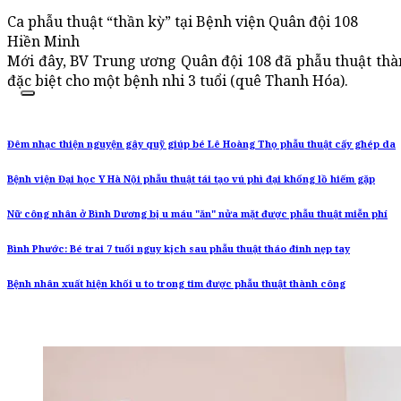
Ca phẫu thuật “thần kỳ” tại Bệnh viện Quân đội 108
Hiền Minh
Mới đây, BV Trung ương Quân đội 108 đã phẫu thuật thà
đặc biệt cho một bệnh nhi 3 tuổi (quê Thanh Hóa).
Đêm nhạc thiện nguyện gây quỹ giúp bé Lê Hoàng Thọ phẫu thuật cấy ghép da
Bệnh viện Đại học Y Hà Nội phẫu thuật tái tạo vú phì đại khổng lồ hiếm gặp
Nữ công nhân ở Bình Dương bị u máu "ăn" nửa mặt được phẫu thuật miễn phí
Bình Phước: Bé trai 7 tuổi nguy kịch sau phẫu thuật tháo đinh nẹp tay
Bệnh nhân xuất hiện khối u to trong tim được phẫu thuật thành công