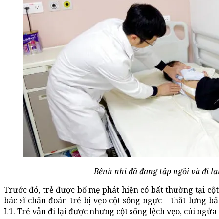
Bệnh nhi đã đang tập ngồi và đi lại
Trước đó, trẻ được bố mẹ phát hiện có bất thường tại cột
bác sĩ chẩn đoán trẻ bị vẹo cột sống ngực – thắt lưng b
L1. Trẻ vẫn đi lại được nhưng cột sống lệch vẹo, cúi ngử