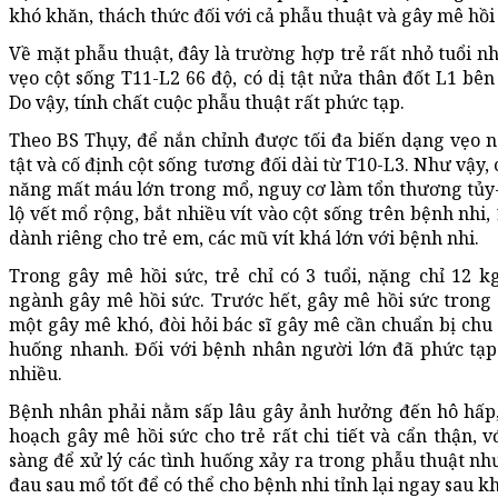
khó khăn, thách thức đối với cả phẫu thuật và gây mê hồi
Về mặt phẫu thuật, đây là trường hợp trẻ rất nhỏ tuổi nh
vẹo cột sống T11-L2 66 độ, có dị tật nửa thân đốt L1 bên
Do vậy, tính chất cuộc phẫu thuật rất phức tạp.
Theo BS Thụy, để nắn chỉnh được tối đa biến dạng vẹo nà
tật và cố định cột sống tương đối dài từ T10-L3. Như vậy
năng mất máu lớn trong mổ, nguy cơ làm tổn thương tủy-r
lộ vết mổ rộng, bắt nhiều vít vào cột sống trên bệnh nhi, 
dành riêng cho trẻ em, các mũ vít khá lớn với bệnh nhi.
Trong gây mê hồi sức, trẻ chỉ có 3 tuổi, nặng chỉ 12 k
ngành gây mê hồi sức. Trước hết, gây mê hồi sức trong 
một gây mê khó, đòi hỏi bác sĩ gây mê cần chuẩn bị chu đ
huống nhanh. Đối với bệnh nhân người lớn đã phức tạp
nhiều.
Bệnh nhân phải nằm sấp lâu gây ảnh hưởng đến hô hấp, 
hoạch gây mê hồi sức cho trẻ rất chi tiết và cẩn thận, 
sàng để xử lý các tình huống xảy ra trong phẫu thuật như
đau sau mổ tốt để có thể cho bệnh nhi tỉnh lại ngay sau k