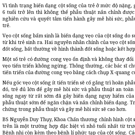
Vì tình trạng biến dạng cột sống của trẻ ở mức độ nặng, 
6 tuổi trở lên thì không thể phẫu thuật nắn chỉnh được 
nghiên cứu và quyết tâm tiến hành gây mê hồi sức, phẫ
trẻ.
Vẹo cột sống bẩm sinh là biến dạng vẹo của cột sống do s
từ khi trẻ sinh ra. Hai nguyên nhân chính của vẹo cột số
đốt sống, bất thường về hình thành đốt sống hoặc kết hợ
Một số trẻ có đường cong vẹo ổn định và không thay đổi t
vẹo tiến triển không ngừng. Thông thường, các bác sĩ ch
tiến triển của đường cong vẹo bằng cách chụp X-quang cứ
Nếu góc vẹo cột sống ít tiến triển sẽ cố gắng trì hoãn phẫu
đó, trẻ đủ lớn để gây mê hồi sức và phẫu thuật an toàn 
sống ngay từ rất sớm đã gây biến dạng nguy hiểm của c
phẫu thuật sớm để ngăn chặn và nắn chỉnh biến dạng. Tr
chứng trong phẫu thuật và gây mê hồi sức sẽ cao hơn.
BS Nguyễn Duy Thụy, Khoa Chấn thương chỉnh hình cột s
trên là một trường hợp đặc biệt vì nhỏ tuổi nhất từ trư
Bệnh nhi còn kèm theo bệnh lí phức tạp của cột sống. Các