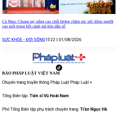
Cà Mau: Chung tay nâng cao chất lượng chăm sóc sức khỏe người
cao tuổi trong bối cảnh già hóa dân số
SỨC KHỎE - ĐỜI SỐNG
15:22
|
01/08/2026
BÁO PHÁP LUẬT VIỆT NAM
Chuyên trang truyền thông Pháp Luật Pháp Luật +
Tổng Biên tập:
Tiến sĩ Vũ Hoài Nam
Phó Tổng Biên tập phụ trách chuyên trang:
Trần Ngọc Hà