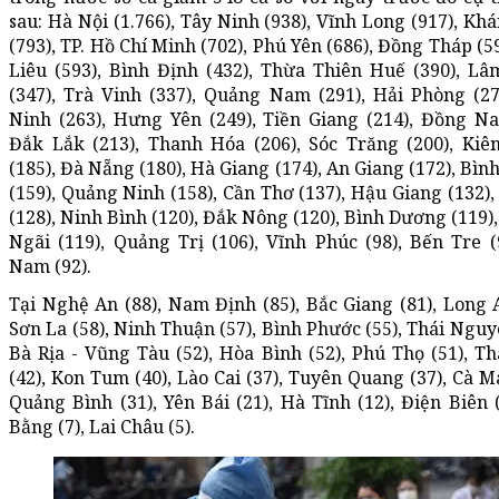
sau: Hà Nội (1.766), Tây Ninh (938), Vĩnh Long (917), Kh
(793), TP. Hồ Chí Minh (702), Phú Yên (686), Đồng Tháp (5
Liêu (593), Bình Định (432), Thừa Thiên Huế (390), L
(347), Trà Vinh (337), Quảng Nam (291), Hải Phòng (27
Ninh (263), Hưng Yên (249), Tiền Giang (214), Đồng Nai
Đắk Lắk (213), Thanh Hóa (206), Sóc Trăng (200), Kiê
(185), Đà Nẵng (180), Hà Giang (174), An Giang (172), Bìn
(159), Quảng Ninh (158), Cần Thơ (137), Hậu Giang (132), 
(128), Ninh Bình (120), Đắk Nông (120), Bình Dương (119)
Ngãi (119), Quảng Trị (106), Vĩnh Phúc (98), Bến Tre (
Nam (92).
Tại Nghệ An (88), Nam Định (85), Bắc Giang (81), Long A
Sơn La (58), Ninh Thuận (57), Bình Phước (55), Thái Nguyê
Bà Rịa - Vũng Tàu (52), Hòa Bình (52), Phú Thọ (51), Th
(42), Kon Tum (40), Lào Cai (37), Tuyên Quang (37), Cà Ma
Quảng Bình (31), Yên Bái (21), Hà Tĩnh (12), Điện Biên (
Bằng (7), Lai Châu (5).