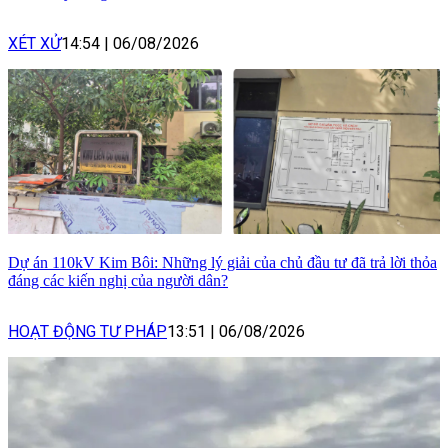
XÉT XỬ
14:54
|
06/08/2026
Dự án 110kV Kim Bôi: Những lý giải của chủ đầu tư đã trả lời thỏa
đáng các kiến nghị của người dân?
HOẠT ĐỘNG TƯ PHÁP
13:51
|
06/08/2026