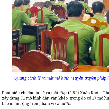
Quang cảnh lễ ra mắt mô hình “Tuyên truyền pháp lu
Phát biểu chỉ đạo tại lễ ra mắt, Đại tá Bùi Xuân Khởi - 
xây dựng 71 mô hình dân vận khéo; trong đó có 17 mô hì
báo nhân rộng trên phạm vi cả nước.