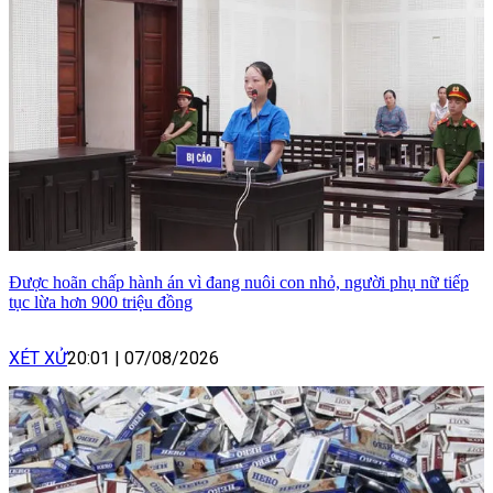
Được hoãn chấp hành án vì đang nuôi con nhỏ, người phụ nữ tiếp
tục lừa hơn 900 triệu đồng
XÉT XỬ
20:01
|
07/08/2026