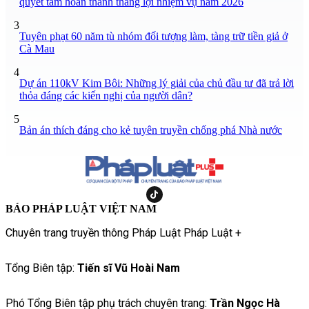
quyết tâm hoàn thành thắng lợi nhiệm vụ năm 2026
3
Tuyên phạt 60 năm tù nhóm đối tượng làm, tàng trữ tiền giả ở
Cà Mau
4
Dự án 110kV Kim Bôi: Những lý giải của chủ đầu tư đã trả lời
thỏa đáng các kiến nghị của người dân?
5
Bản án thích đáng cho kẻ tuyên truyền chống phá Nhà nước
BÁO PHÁP LUẬT VIỆT NAM
Chuyên trang truyền thông Pháp Luật Pháp Luật +
Tổng Biên tập:
Tiến sĩ Vũ Hoài Nam
Phó Tổng Biên tập phụ trách chuyên trang:
Trần Ngọc Hà