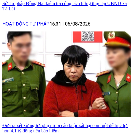
Sở Tư pháp Đồng Nai kiểm tra công tác chứng thực tại UBND xã
Tà Lài
HOẠT ĐỘNG TƯ PHÁP
16:31
|
06/08/2026
Đưa ra xét xử người phụ nữ bị cáo buộc sát hại con ruột để trục lợi
hơn 4,1 tỷ đồng tiền bảo hiểm