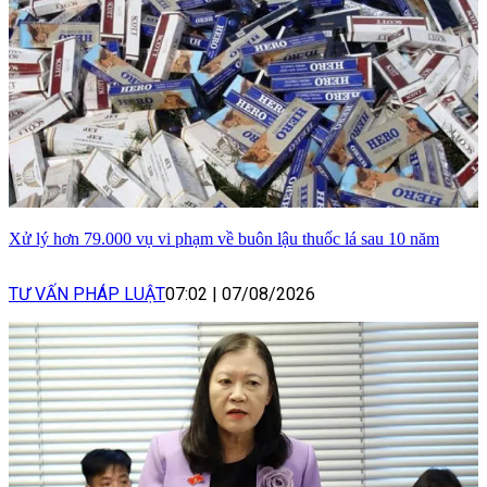
Xử lý hơn 79.000 vụ vi phạm về buôn lậu thuốc lá sau 10 năm
TƯ VẤN PHÁP LUẬT
07:02
|
07/08/2026