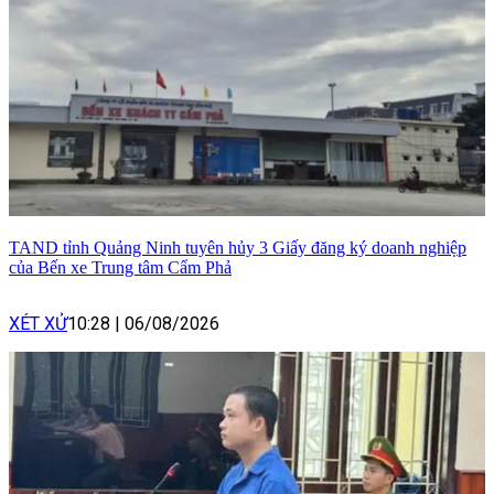
TAND tỉnh Quảng Ninh tuyên hủy 3 Giấy đăng ký doanh nghiệp
của Bến xe Trung tâm Cẩm Phả
XÉT XỬ
10:28
|
06/08/2026