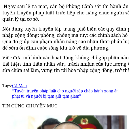
Ngay sau lễ ra mắt, cán bộ Phòng Cảnh sát thi hành án
tuyên truyền pháp luật trực tiếp cho hàng chục người 
quản lý tại cơ sở.
Nội dung tuyên truyền tập trung phổ biến các quy định p
nhập cộng đồng; phòng, chống ma túy; các chính sách hỗ 
Qua đó giúp can phạm nhân nâng cao nhận thức pháp luật,
để sớm ổn định cuộc sống khi trở về địa phương.
Việc đưa mô hình vào hoạt động không chỉ góp phần nâng
thể hiện tinh thần nhân văn, trách nhiệm của lực lượng
sửa chữa sai lầm, vững tin tái hòa nhập cộng đồng, trở thà
Tags:
Cà Mau
“Tuyên truyền pháp luật cho người sắp chấp hành xong án
phạt tù và người bị tạm giữ tạm giam”
TIN CÙNG CHUYÊN MỤC