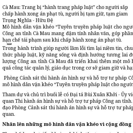
Cà Mau: Trang bị “hành trang pháp luật” cho người sắp
chấp hành xong án phạt tù, người bị tạm giữ, tạm giam
Trọng Nghĩa - Hữu Đệ
Mô hình dân vận khéo “Tuyên truyền pháp luật cho ngườ
Công an tỉnh Cà Mau mang đậm tính nhân văn, góp phần n
hạn chế tái phạm sau khi chấp hành xong án phạt tù.
Trong hành trình giúp người lầm lỗi tìm lại niềm tin, ch
thức pháp luật, kỹ năng sống và định hướng tương lai đư
lượng Công an tỉnh Cà Mau đã triển khai thêm một mô 
quả công tác quản lý, giáo dục trong cơ sở giam giữ và h
Phòng Cảnh sát thi hành án hình sự và hỗ trợ tư pháp C
mô hình dân vận khéo “Tuyên truyền pháp luật cho người 
Tham dự và chủ trì buổi lễ có Đại tá Bùi Xuân Khởi - Ủy
quan Thi hành án hình sự và hỗ trợ tư pháp Công an tỉnh
đạo Phòng Cảnh sát thi hành án hình sự và hỗ trợ tư pháp
quan.
Nhân lên những mô hình dân vận khéo vì cộng đồng