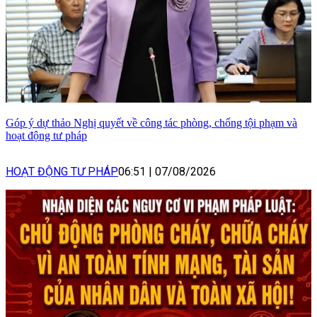
Góp ý dự thảo Nghị quyết về công tác phòng, chống tội phạm và
hoạt động tư pháp
HOẠT ĐỘNG TƯ PHÁP
06:51
|
07/08/2026