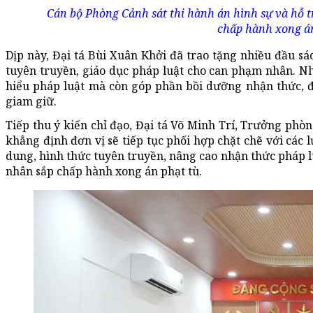
Cán bộ Phòng Cảnh sát thi hành án hình sự và hỗ t
chấp hành xong án
Dịp này, Đại tá Bùi Xuân Khởi đã trao tặng nhiều đầu s
tuyên truyền, giáo dục pháp luật cho can phạm nhân. Nh
hiểu pháp luật mà còn góp phần bồi dưỡng nhận thức, 
giam giữ.
Tiếp thu ý kiến chỉ đạo, Đại tá Võ Minh Trí, Trưởng phò
khẳng định đơn vị sẽ tiếp tục phối hợp chặt chẽ với các 
dung, hình thức tuyên truyền, nâng cao nhận thức pháp l
nhân sắp chấp hành xong án phạt tù.