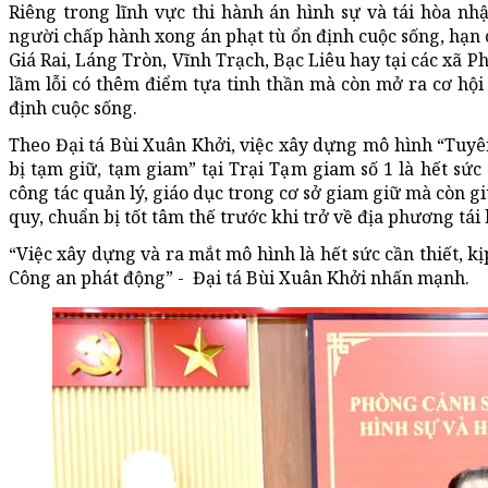
Riêng trong lĩnh vực thi hành án hình sự và tái hòa n
người chấp hành xong án phạt tù ổn định cuộc sống, hạn 
Giá Rai, Láng Tròn, Vĩnh Trạch, Bạc Liêu hay tại các x
lầm lỗi có thêm điểm tựa tinh thần mà còn mở ra cơ hội 
định cuộc sống.
Theo Đại tá Bùi Xuân Khởi, việc xây dựng mô hình “Tuyê
bị tạm giữ, tạm giam” tại Trại Tạm giam số 1 là hết sức
công tác quản lý, giáo dục trong cơ sở giam giữ mà còn 
quy, chuẩn bị tốt tâm thế trước khi trở về địa phương tá
“Việc xây dựng và ra mắt mô hình là hết sức cần thiết, kị
Công an phát động” - Đại tá Bùi Xuân Khởi nhấn mạnh.