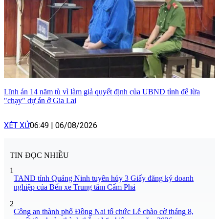
Lĩnh án 14 năm tù vì làm giả quyết định của UBND tỉnh để lừa
"chạy" dự án ở Gia Lai
XÉT XỬ
06:49
|
06/08/2026
TIN ĐỌC NHIỀU
1
TAND tỉnh Quảng Ninh tuyên hủy 3 Giấy đăng ký doanh
nghiệp của Bến xe Trung tâm Cẩm Phả
2
Công an thành phố Đồng Nai tổ chức Lễ chào cờ tháng 8,