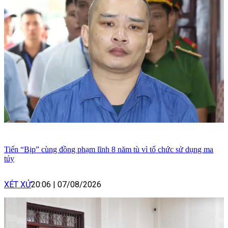
Tiến “Bịp” cùng đồng phạm lĩnh 8 năm tù vì tổ chức sử dụng ma
túy
XÉT XỬ
20:06
|
07/08/2026