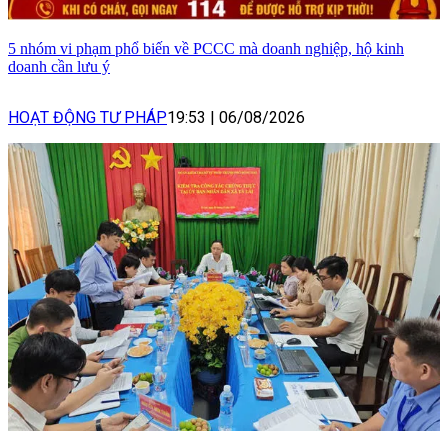
5 nhóm vi phạm phổ biến về PCCC mà doanh nghiệp, hộ kinh
doanh cần lưu ý
HOẠT ĐỘNG TƯ PHÁP
19:53
|
06/08/2026