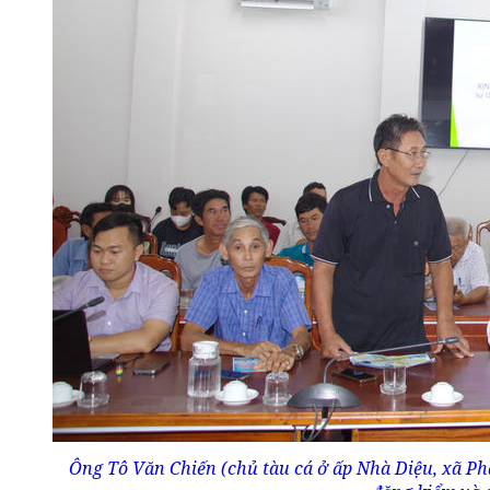
Ông Tô Văn Chiến (chủ tàu cá ở ấp Nhà Diệu, xã Pha