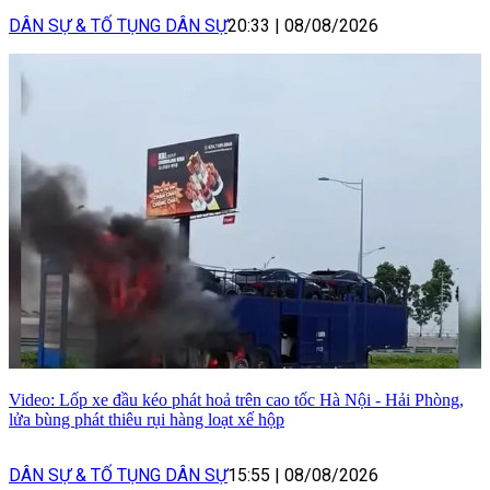
DÂN SỰ & TỐ TỤNG DÂN SỰ
20:33
|
08/08/2026
Video: Lốp xe đầu kéo phát hoả trên cao tốc Hà Nội - Hải Phòng,
lửa bùng phát thiêu rụi hàng loạt xế hộp
DÂN SỰ & TỐ TỤNG DÂN SỰ
15:55
|
08/08/2026