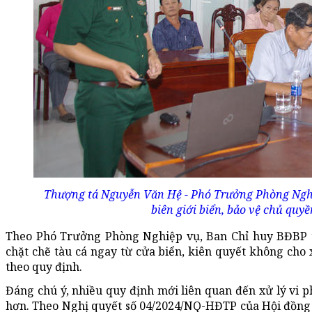
Thượng tá Nguyễn Văn Hệ - Phó Trưởng Phòng Nghi
biên giới biển, bảo vệ chủ qu
Theo Phó Trưởng Phòng Nghiệp vụ, Ban Chỉ huy BĐBP t
chặt chẽ tàu cá ngay từ cửa biển, kiên quyết không ch
theo quy định.
Đáng chú ý, nhiều quy định mới liên quan đến xử lý vi 
hơn. Theo Nghị quyết số 04/2024/NQ-HĐTP của Hội đồng 