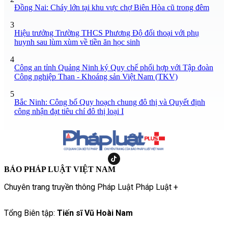
Đồng Nai: Cháy lớn tại khu vực chợ Biên Hòa cũ trong đêm
3
Hiệu trưởng Trường THCS Phương Độ đối thoại với phụ
huynh sau lùm xùm về tiền ăn học sinh
4
Công an tỉnh Quảng Ninh ký Quy chế phối hợp với Tập đoàn
Công nghiệp Than - Khoáng sản Việt Nam (TKV)
5
Bắc Ninh: Công bố Quy hoạch chung đô thị và Quyết định
công nhận đạt tiêu chí đô thị loại I
BÁO PHÁP LUẬT VIỆT NAM
Chuyên trang truyền thông Pháp Luật Pháp Luật +
Tổng Biên tập:
Tiến sĩ Vũ Hoài Nam