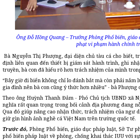
Ông Đỗ Hồng Quang – Trưởng Phòng Phổ biến, giáo dụ
phạt vi phạm hành chính tr
Bà Nguyễn Thị Phượng, đại diện chủ tàu cá cho biết, 
định liên quan đến thiết bị giám sát hành trình, ghi nhậ
truyền, bà con đã hiểu rõ hơn trách nhiệm của mình trong
“Bây giờ đi biển không chỉ lo đánh bắt mà còn phải nắm lu
gia đình nên bà con cũng ý thức hơn nhiều” - bà Phượng c
Theo ông Huỳnh Thanh Đảm - Phó Chủ tịch UBND xã Ngọc
nghĩa rất quan trọng trong bối cảnh địa phương đang nỗ 
Qua đó giúp nâng cao nhận thức, trách nhiệm của ngư d
giữ gìn hình ảnh nghề cá Việt Nam trên trường quốc tế.
Trước đó,
Phòng Phổ biến, giáo dục pháp luật, Sở Tư 
phổ biến pháp luật về phòng, chống khai thác IUU với sự