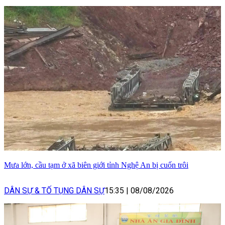
Mưa lớn, cầu tạm ở xã biên giới tỉnh Nghệ An bị cuốn trôi
DÂN SỰ & TỐ TỤNG DÂN SỰ
15:35
|
08/08/2026