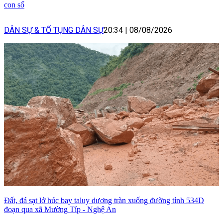
con số
DÂN SỰ & TỐ TỤNG DÂN SỰ
20:34
|
08/08/2026
Đất, đá sạt lở húc bay taluy dương tràn xuống đường tỉnh 534D
đoạn qua xã Mường Típ - Nghệ An