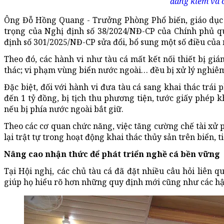
đăng kiểm và c
Ông Đỗ Hồng Quang - Trưởng Phòng Phổ biến, giáo dục 
trọng của Nghị định số 38/2024/NĐ-CP của Chính phủ q
định số 301/2025/NĐ-CP sửa đổi, bổ sung một số điều của 
Theo đó, các hành vi như tàu cá mất kết nối thiết bị giá
thác; vi phạm vùng biển nước ngoài… đều bị xử lý nghiê
Đặc biệt, đối với hành vi đưa tàu cá sang khai thác trái
đến 1 tỷ đồng, bị tịch thu phương tiện, tước giấy phép k
nếu bị phía nước ngoài bắt giữ.
Theo các cơ quan chức năng, việc tăng cường chế tài xử 
lại trật tự trong hoạt động khai thác thủy sản trên biển, 
Nâng cao nhận thức để phát triển nghề cá bền vững
Tại Hội nghị, các chủ tàu cá đã đặt nhiều câu hỏi liên
giúp họ hiểu rõ hơn những quy định mới cũng như các hậ