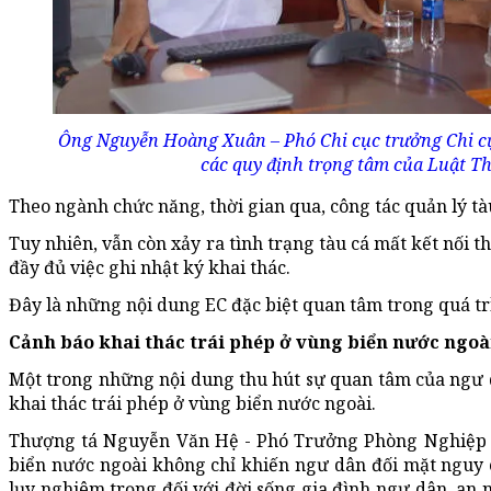
Ông Nguyễn Hoàng Xuân – Phó Chi cục trưởng Chi cụ
các quy định trọng tâm của Luật Th
Theo ngành chức năng, thời gian qua, công tác quản lý tà
Tuy nhiên, vẫn còn xảy ra tình trạng tàu cá mất kết nối t
đầy đủ việc ghi nhật ký khai thác.
Đây là những nội dung EC đặc biệt quan tâm trong quá tr
Cảnh báo khai thác trái phép ở vùng biển nước ngoà
Một trong những nội dung thu hút sự quan tâm của ngư dâ
khai thác trái phép ở vùng biển nước ngoài.
Thượng tá Nguyễn Văn Hệ - Phó Trưởng Phòng Nghiệp vụ
biển nước ngoài không chỉ khiến ngư dân đối mặt nguy c
lụy nghiêm trọng đối với đời sống gia đình ngư dân, an n