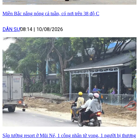
Miền Bắc nắng nóng cả tuần, có nơi trên 38 độ C
DÂN SỰ
08:14
|
10/08/2026
Sập tường resort ở Mũi Né, 1 công nhân tử vong, 1 người bị thương