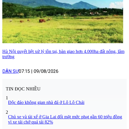
Hà Nội quyết liệt xử lý tồn tại, bàn giao hơn 4.000ha đất nông, lâm
trường
DÂN SỰ
07:15
|
09/08/2026
TIN ĐỌC NHIỀU
1
Độc đáo không gian nhà đá ở Lô Lô Chải
2
Chủ xe và tài xế ở Gia Lai đối mặt mức phạt gần 60 triệu đồng
vì xe tải chở quá tải 82%