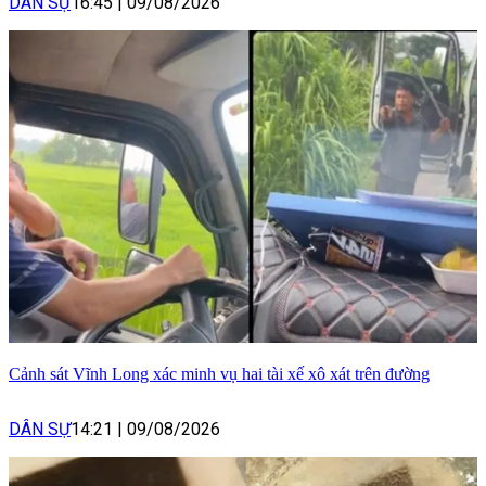
DÂN SỰ
16:45
|
09/08/2026
Cảnh sát Vĩnh Long xác minh vụ hai tài xế xô xát trên đường
DÂN SỰ
14:21
|
09/08/2026