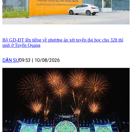
Bộ GD-ĐT lên tiếng về phương án xét tuyển đại học cho 328 thí
sinh ở Tuyên Quang
DÂN SỰ
09:53
|
10/08/2026