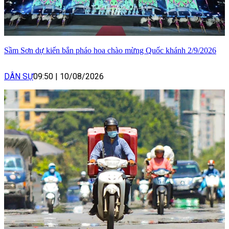
Sầm Sơn dự kiến bắn pháo hoa chào mừng Quốc khánh 2/9/2026
DÂN SỰ
09:50
|
10/08/2026