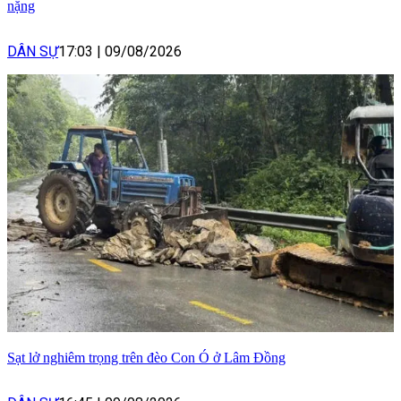
nặng
DÂN SỰ
17:03
|
09/08/2026
Sạt lở nghiêm trọng trên đèo Con Ó ở Lâm Đồng