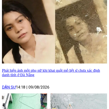
Phát hiện ảnh một phụ nữ khi khai quật mộ liệt sĩ chưa xác định
danh tính ở Đà Nẵng
DÂN SỰ
14:18
|
09/08/2026