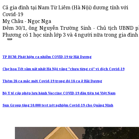
Cả gia đình tại Nam Từ Liêm (Hà Nội) dương tính với
Covid-19
Mỵ Châu - Ngọc Nga
Đêm 30/1, ông Nguyễn Trường Sinh - Chủ tịch UBND p
Phương có 1 học sinh lớp 3 và 4 người nữa trong gia đình
TP HCM: Phát hiện ca nhiễm COVID-19 từ Hải Dương
Chợ hoa Tết sầm uất nhất Hà Nội vắng "chưa từng có" vì dịch Covid-19
Thêm 28 ca mắc mới Covid-19 trong đó 18 ca ở Hải Dương
Bộ Y tế cấp phép lưu hành Vaccine COVID-19 đầu tiên tại Việt Nam
Sun Group tặng 10.000 test xét nghiệm Covid-19 cho Quảng Ninh