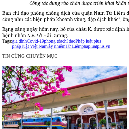
Công tác dựng rào chắn được triển khai khẩn
Ban chỉ đạo phòng chống dịch của quận Nam Từ Liêm đan
cũng như các biện pháp khoanh vùng, dập dịch khác", ông
Rạng sáng ngày hôm nay, bố của cháu K. được xác định là
bệnh nhân N.V.P ở Hải Dương.
Tags:
gia đình
Covid-19
phong tỏa
chỉ đạo
Pháp luật plus
pháp luật Việt Nam
lây nhiễm
Từ Liêm
phapluatplus.vn
TIN CÙNG CHUYÊN MỤC