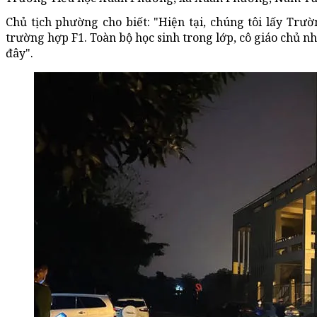
Chủ tịch phường cho biết: "Hiện tại, chúng tôi lấy Tr
trường hợp F1. Toàn bộ học sinh trong lớp, cô giáo chủ nh
đây".