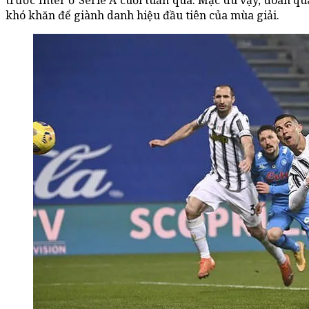
trước Inter ở Serie A cuối tuần qua. Mặc dù vậy, đoàn q
khó khăn để giành danh hiệu đầu tiên của mùa giải.