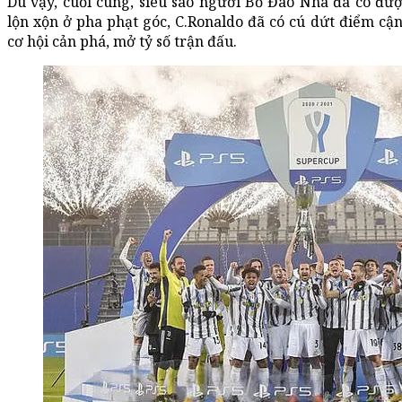
Dù vậy, cuối cùng, siêu sao người Bồ Đào Nha đã có đượ
lộn xộn ở pha phạt góc, C.Ronaldo đã có cú dứt điểm cậ
cơ hội cản phá, mở tỷ số trận đấu.