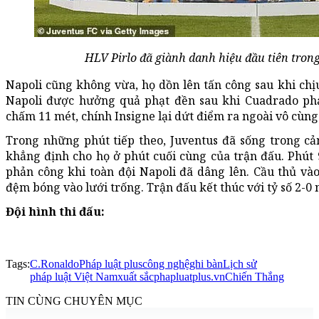
HLV Pirlo đã giành danh hiệu đầu tiên tron
Napoli cũng không vừa, họ dồn lên tấn công sau khi chịu
Napoli được hưởng quả phạt đền sau khi Cuadrado phạ
chấm 11 mét, chính Insigne lại dứt điểm ra ngoài vô cùng
Trong những phút tiếp theo, Juventus đã sống trong cả
khẳng định cho họ ở phút cuối cùng của trận đấu. Phút 9
phản công khi toàn đội Napoli đã dâng lên. Cầu thủ và
đệm bóng vào lưới trống. Trận đấu kết thúc với tỷ số 2-0
Đội hình thi đấu:
Tags:
C.Ronaldo
Pháp luật plus
công nghệ
ghi bàn
Lịch sử
pháp luật Việt Nam
xuất sắc
phapluatplus.vn
Chiến Thắng
TIN CÙNG CHUYÊN MỤC