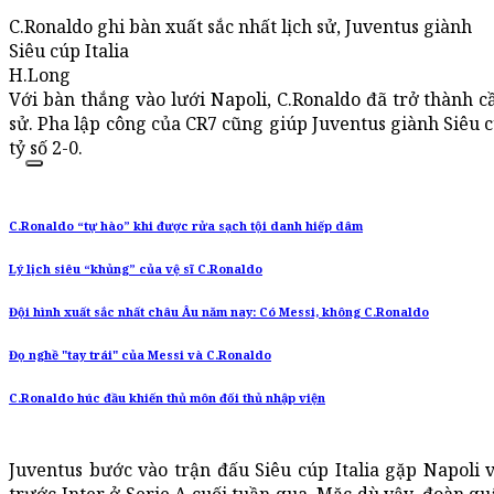
C.Ronaldo ghi bàn xuất sắc nhất lịch sử, Juventus giành
Siêu cúp Italia
H.Long
Với bàn thắng vào lưới Napoli, C.Ronaldo đã trở thành c
sử. Pha lập công của CR7 cũng giúp Juventus giành Siêu c
tỷ số 2-0.
C.Ronaldo “tự hào” khi được rửa sạch tội danh hiếp dâm
Lý lịch siêu “khủng” của vệ sĩ C.Ronaldo
Đội hình xuất sắc nhất châu Âu năm nay: Có Messi, không C.Ronaldo
Đọ nghề "tay trái" của Messi và C.Ronaldo
C.Ronaldo húc đầu khiến thủ môn đối thủ nhập viện
Juventus bước vào trận đấu Siêu cúp Italia gặp Napoli v